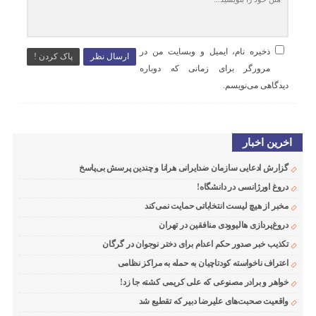
ذخیره نام، ایمیل و وبسایت من در
ارسال نظر
پاک کردن !
مرورگر برای زمانی که دوباره
دیدگاهی می‌نویسم.
اخرین اخبار
گزارش ادعایی سازمان ضدایرانی هرانا و چندین پرسش بی‌پاسخ
دروغ اورژانسی در دانشگاه!
مخبر از هیچ لیست انتخاباتی حمایت نمی‌کند
دروغ‌پردازی هالیوودی منافقین در تهران
تکذیب خبر صدور حکم اعدام برای دختر نوجوان در گرگان
اعتراف ناخواسته کودتاچیان به حمله به مراکز نظامی
خواهر و برادر مصنوعی که علی کریمی کشته جا زد!
واقعیت صحبت‌های علیرضا دبیر که تقطیع شد