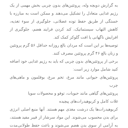
به گزارش دویچه وله، پروتئین‌های بدون چربی بخش مهمی از یک
رژیم غذایی متعادل را تشکیل می‌دهند و ممکن است به مبارزه با
خستگی از طریق حفظ توده عضلانی، جلوگیری از سوء تغذیه،
کاهش التهاب سیستماتیک، کند کردن فرایند هضم، جلوگیری از
افزایش ناگهانی یا افت گلوکز کمک کند.
توصیه‌ها بر این است که مردان بالغ روزانه حداقل ۵۶ گرم پروتئین
و زنان بالغ ۴۶ گرم پروتئین مصرف کنند.
برخی از پروتئین‌های بدون چربی که باید به رژیم غذایی خود اضافه
کنید شامل موارد زیر است:
پروتئین‌های حیوانی مانند مرغ، تخم مرغ، بوقلمون و ماهی‌های
چرب
پروتئین‌های گیاهی مانند حبوبات، توفو و محصولات سویا
غلات کامل و کربوهیدرات‌های پیچیده
کربوهیدرات‌ها یک درشت مغذی مهم هستند. آنها منبع اصلی انرژی
برای بدن محسوب می‌شوند. این مواد سرشار از فیبر مفید هستند،
به آرامی از سوی بدن هضم می‌شوند و باعث حفظ طولانی‌مدت