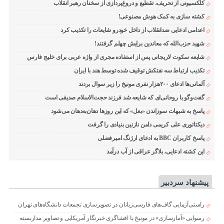
کلکسیونی از تحریف، تقطیع و دروغ‌پردازی از سخنان رهبر انقلاب
کشته سازی به کمک هوش مصنوعی!
اعدامی ادعایی ضدانقلاب از داخل خودرو شایعات را تکذیب کرد
شهید حزب‌الله که معاندین برایش چهلم گرفتند!
شایعه سکوت لاریجانی پس از استفاده مجری از واژه عربی برای خلیج فارس
تکذیب ارتباط سه نفتکش توقیف شده توسط هند با ایران
آلمانی‌ها ادعای ۲۰۰هزار نفری مونیخ را زیر سوال بردند
گفت‌وگو با روحانی‌ای که شایعه شد فرزند حجت‌الاسلام صدیقی است
پاسخ به شبهات سوزاندن «بعل» که این روزها دهان‌به‌دهان می‌شود
دیکتاتوری علی کریمی دامن نازنین بنیادی را گرفت
پاسخ کاربران BBC به ادعای ارژنگ امیرفضلی
این کشته ادعایی، بلاگر عراقی از آب درآمد
پیشنهاد سردبیر
راستی‌آزمایی گاف‌های فارسی‌زبانان در تصویرسازی تجمعات دانشگاه‌های تهران
رسوایی «آمارسازی» در مونیخ با افشاگری خبرنگار آمریکایی و تصاویر مداربسته