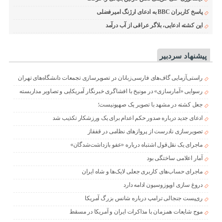
پاسخ کاربران BBC به ادعای ارژنگ امیرفضلی
این کشته ادعایی، بلاگر عراقی از آب درآمد
پیشنهاد سردبیر
راستی‌آزمایی گاف‌های فارسی‌زبانان در تصویرسازی تجمعات دانشگاه‌های تهران
رسوایی «آمارسازی» در مونیخ با افشاگری خبرنگار آمریکایی و تصاویر مداربسته
جعل کشته در مشهد با تصویر یک صهیونیست؛
ادعای جدید درباره صدور حکم اعدام برای یک ورزشکار تکذیب شد
تصویرسازی نادرست از پروازهای نظامی در قفقاز
ماجرای یک نقل‌قول اشتباه درباره «عفو بازداشت‌شدگان»
آمار اعلامی ساختگی بود
ماجرای حساب‌های کاربری جعلی لایک‌ها و شاه ایران
دروغ سازی اوپوزوسیون ادامه دارد
ری‌پست جنجالی ترامپ درباره شانس بزرگ آمریکا
موج شایعات همزمان با مذاکرات ایران و آمریکا در مسقط