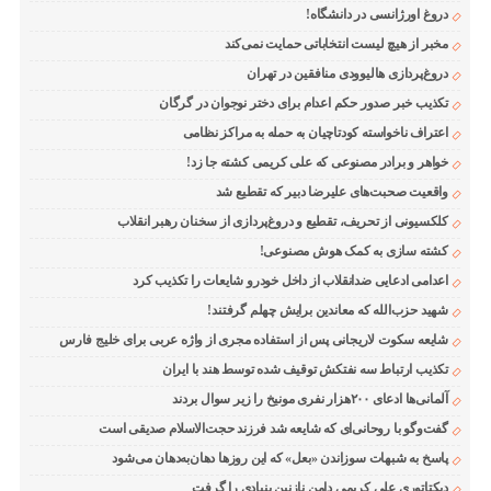
دروغ اورژانسی در دانشگاه!
مخبر از هیچ لیست انتخاباتی حمایت نمی‌کند
دروغ‌پردازی هالیوودی منافقین در تهران
تکذیب خبر صدور حکم اعدام برای دختر نوجوان در گرگان
اعتراف ناخواسته کودتاچیان به حمله به مراکز نظامی
خواهر و برادر مصنوعی که علی کریمی کشته جا زد!
واقعیت صحبت‌های علیرضا دبیر که تقطیع شد
کلکسیونی از تحریف، تقطیع و دروغ‌پردازی از سخنان رهبر انقلاب
کشته سازی به کمک هوش مصنوعی!
اعدامی ادعایی ضدانقلاب از داخل خودرو شایعات را تکذیب کرد
شهید حزب‌الله که معاندین برایش چهلم گرفتند!
شایعه سکوت لاریجانی پس از استفاده مجری از واژه عربی برای خلیج فارس
تکذیب ارتباط سه نفتکش توقیف شده توسط هند با ایران
آلمانی‌ها ادعای ۲۰۰هزار نفری مونیخ را زیر سوال بردند
گفت‌وگو با روحانی‌ای که شایعه شد فرزند حجت‌الاسلام صدیقی است
پاسخ به شبهات سوزاندن «بعل» که این روزها دهان‌به‌دهان می‌شود
دیکتاتوری علی کریمی دامن نازنین بنیادی را گرفت