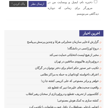
ذخیره نام، ایمیل و وبسایت من در
ارسال نظر
پاک کردن !
مرورگر برای زمانی که دوباره
دیدگاهی می‌نویسم.
اخرین اخبار
گزارش ادعایی سازمان ضدایرانی هرانا و چندین پرسش بی‌پاسخ
دروغ اورژانسی در دانشگاه!
مخبر از هیچ لیست انتخاباتی حمایت نمی‌کند
دروغ‌پردازی هالیوودی منافقین در تهران
تکذیب خبر صدور حکم اعدام برای دختر نوجوان در گرگان
اعتراف ناخواسته کودتاچیان به حمله به مراکز نظامی
خواهر و برادر مصنوعی که علی کریمی کشته جا زد!
واقعیت صحبت‌های علیرضا دبیر که تقطیع شد
کلکسیونی از تحریف، تقطیع و دروغ‌پردازی از سخنان رهبر انقلاب
کشته سازی به کمک هوش مصنوعی!
اعدامی ادعایی ضدانقلاب از داخل خودرو شایعات را تکذیب کرد