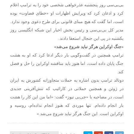
بی‌بی‌سی روز پنجشنبه عذرخواهی شخصی خود را به ترامپ اعلام
کرد و اذعان کرد که ویرایش اظهارات او «خطای قضاوت» بوده
است، اما گفت که هیچ مبنای قانونی برای طرح دعوی وجود ندارد.
مدیر کل بی‌بی‌سی و رئیس بخش اخبار این شبکه انگلیسی روز
یکشنبه در پی این جنجال استعفا دادند.
«جنگ اوکراین هرگز نباید شروع می‌شد»
ترامپ همچنین در گفت‌وگویی بار دیگر ادعا کرد که او به هشت
جنگ پایان داده است، اما هنوز باید مناقشه اوکراین را حل و فصل
کند.
دونالد ترامپ بدون اشاره به حملات متجاوزانه کشورش به ایران
در ژوئن و همچنین حملاتی در کارائیب که تنش‌آفرینی جدیدی
است، در مصاحبه با «جی‌بی‌ نیوز» گفت: «اما من این کار را هشت
بار انجام داده‌ام. تنها موردی که هنوز انجام نداده‌ام، روسیه و
اوکراین است. این جنگ هرگز نباید شروع می‌شد.»