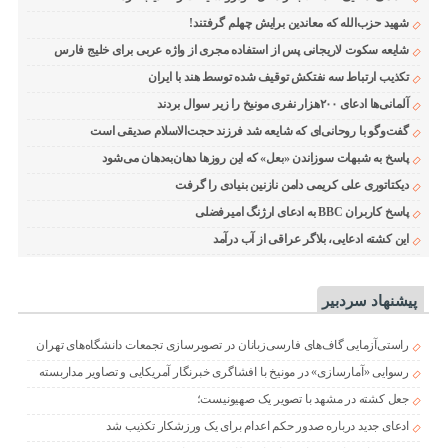
شهید حزب‌الله که معاندین برایش چهلم گرفتند!
شایعه سکوت لاریجانی پس از استفاده مجری از واژه عربی برای خلیج فارس
تکذیب ارتباط سه نفتکش توقیف شده توسط هند با ایران
آلمانی‌ها ادعای ۲۰۰هزار نفری مونیخ را زیر سوال بردند
گفت‌وگو با روحانی‌ای که شایعه شد فرزند حجت‌الاسلام صدیقی است
پاسخ به شبهات سوزاندن «بعل» که این روزها دهان‌به‌دهان می‌شود
دیکتاتوری علی کریمی دامن نازنین بنیادی را گرفت
پاسخ کاربران BBC به ادعای ارژنگ امیرفضلی
این کشته ادعایی، بلاگر عراقی از آب درآمد
پیشنهاد سردبیر
راستی‌آزمایی گاف‌های فارسی‌زبانان در تصویرسازی تجمعات دانشگاه‌های تهران
رسوایی «آمارسازی» در مونیخ با افشاگری خبرنگار آمریکایی و تصاویر مداربسته
جعل کشته در مشهد با تصویر یک صهیونیست؛
ادعای جدید درباره صدور حکم اعدام برای یک ورزشکار تکذیب شد