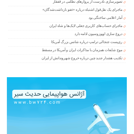
تصویرسازی نادرست از پروازهای نظامی در قفقاز
ماجرای یک نقل‌قول اشتباه درباره «عفو بازداشت‌شدگان»
آمار اعلامی ساختگی بود
ماجرای حساب‌های کاربری جعلی لایک‌ها و شاه ایران
دروغ سازی اوپوزوسیون ادامه دارد
ری‌پست جنجالی ترامپ درباره شانس بزرگ آمریکا
موج شایعات همزمان با مذاکرات ایران و آمریکا در مسقط
تکذیب هشدار جدید چین درباره خروج شهروندانش از ایران