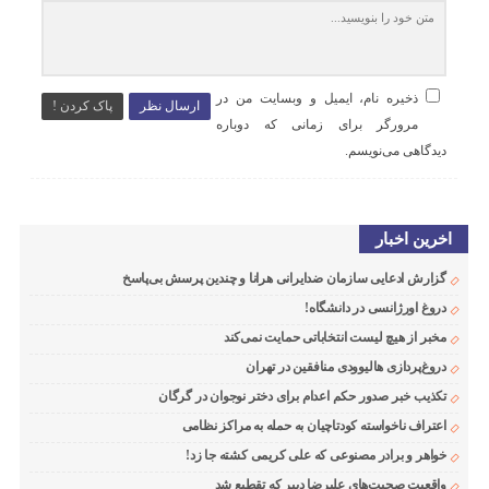
ذخیره نام، ایمیل و وبسایت من در
ارسال نظر
پاک کردن !
مرورگر برای زمانی که دوباره
دیدگاهی می‌نویسم.
اخرین اخبار
گزارش ادعایی سازمان ضدایرانی هرانا و چندین پرسش بی‌پاسخ
دروغ اورژانسی در دانشگاه!
مخبر از هیچ لیست انتخاباتی حمایت نمی‌کند
دروغ‌پردازی هالیوودی منافقین در تهران
تکذیب خبر صدور حکم اعدام برای دختر نوجوان در گرگان
اعتراف ناخواسته کودتاچیان به حمله به مراکز نظامی
خواهر و برادر مصنوعی که علی کریمی کشته جا زد!
واقعیت صحبت‌های علیرضا دبیر که تقطیع شد