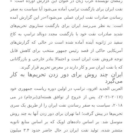
رمضان نویسنده عرب زبان در عنوان این گزارش آورده است: «
نفت ایران برای بازگشت ترامپ آماده می‌شود آیا سیاست به صفر
رساندن صادرات نفت ایران عملی می‌شود؟»
در این گزارش آمده
است: به نظر می‌رسد ایران برای بازگشت سناریوی تحریم‌های
شدید صادرات نفت خود با بازگشت مجدد دونالد ترامپ به کاخ
سفید در ژانویه آینده آماده شده است در حالی که گزارش‌های
آمریکایی حاکی از قصد رئیس جمهور منتخب برای کاهش قابل
توجه فروش نفت ایران است و احتمالا بنادر خارجی و بازرگانانی
که با نفت ایران سر و کار دارند در معرض تحریم قرار گیرند.
ایران چند روش برای دور زدن تحریم‌ها به کار
می‌گیرد
العربی الجدید افزود، ترامپ در اولین دوره ریاست جمهوری خود
(۲۰۱۷-۲۰۲۱)، پس از خروج از توافق هسته‌ای(برجام) در می
۲۰۱۸، سیاست به صفر رساندن نفت ایران را از طریق یک سری
تحریم‌ها در پیش گرفت؛ اما تهران برای دور زدن آنها به چند روش
متوسل شد.
بر اساس داده‌های اوپک که بر اساس منابع ثانویه
منتشر شده، تولید نفت ایران در حال حاضر حدود ۳.۴ میلیون