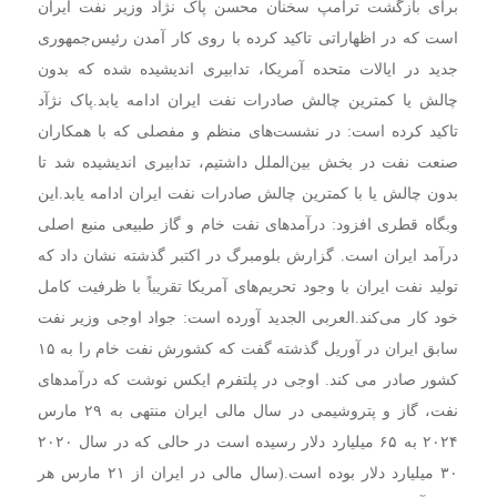
برای بازگشت ترامپ سخنان محسن پاک نژاد وزیر نفت ایران
است که در اظهاراتی تاکید کرده با روی کار آمدن رئیس‌جمهوری
جدید در ایالات متحده آمریکا، تدابیری اندیشیده شده که بدون
چالش یا کمترین چالش صادرات نفت ایران ادامه یابد.
پاک نژآد
تاکید کرده است: در نشست‌های منظم و مفصلی که با همکاران
صنعت نفت در بخش بین‌الملل داشتیم، تدابیری اندیشیده شد تا
بدون چالش یا با کمترین چالش صادرات نفت ایران ادامه یابد.
این
وبگاه قطری افزود: درآمدهای نفت خام و گاز طبیعی منبع اصلی
درآمد ایران است. گزارش بلومبرگ در اکتبر گذشته نشان داد که
تولید نفت ایران با وجود تحریم‌های آمریکا تقریباً با ظرفیت کامل
خود کار می‌کند.
العربی الجدید آورده است: جواد اوجی وزیر نفت
سابق ایران در آوریل گذشته گفت که کشورش نفت خام را به ۱۵
کشور صادر می کند. اوجی در پلتفرم ایکس نوشت که درآمدهای
نفت، گاز و پتروشیمی در سال مالی ایران منتهی به ۲۹ مارس
۲۰۲۴ به ۶۵ میلیارد دلار رسیده است در حالی که در سال ۲۰۲۰
۳۰ میلیارد دلار بوده است.(سال مالی در ایران از ۲۱ مارس هر