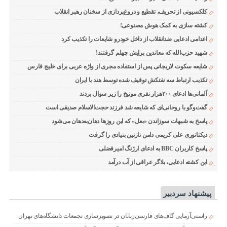
کلکسیونی از تحریف، تقطیع و دروغ‌پردازی از سخنان رهبر انقلاب
کشته سازی به کمک هوش مصنوعی!
اعدامی ادعایی ضدانقلاب از داخل خودرو شایعات را تکذیب کرد
شهید حزب‌الله که معاندین برایش چهلم گرفتند!
شایعه سکوت لاریجانی پس از استفاده مجری از واژه عربی برای خلیج فارس
تکذیب ارتباط سه نفتکش توقیف شده توسط هند با ایران
آلمانی‌ها ادعای ۲۰۰هزار نفری مونیخ را زیر سوال بردند
گفت‌وگو با روحانی‌ای که شایعه شد فرزند حجت‌الاسلام صدیقی است
پاسخ به شبهات سوزاندن «بعل» که این روزها دهان‌به‌دهان می‌شود
دیکتاتوری علی کریمی دامن نازنین بنیادی را گرفت
پاسخ کاربران BBC به ادعای ارژنگ امیرفضلی
این کشته ادعایی، بلاگر عراقی از آب درآمد
پیشنهاد سردبیر
راستی‌آزمایی گاف‌های فارسی‌زبانان در تصویرسازی تجمعات دانشگاه‌های تهران