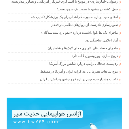
رسوایی «آمارسازی» در مونیخ با افشاگری خبرنگار آمریکایی و تصاویر مداربسته
جعل کشته در مشهد با تصویر یک صهیونیست؛
ادعای جدید درباره صدور حکم اعدام برای یک ورزشکار تکذیب شد
تصویرسازی نادرست از پروازهای نظامی در قفقاز
ماجرای یک نقل‌قول اشتباه درباره «عفو بازداشت‌شدگان»
آمار اعلامی ساختگی بود
ماجرای حساب‌های کاربری جعلی لایک‌ها و شاه ایران
دروغ سازی اوپوزوسیون ادامه دارد
ری‌پست جنجالی ترامپ درباره شانس بزرگ آمریکا
موج شایعات همزمان با مذاکرات ایران و آمریکا در مسقط
تکذیب هشدار جدید چین درباره خروج شهروندانش از ایران