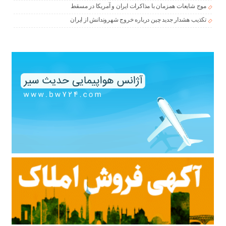
موج شایعات همزمان با مذاکرات ایران و آمریکا در مسقط
تکذیب هشدار جدید چین درباره خروج شهروندانش از ایران