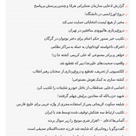
گزارش ادعایی سازمان ضدایرانی هرانا و چندین پرسش بی‌پاسخ
دروغ اورژانسی در دانشگاه!
مخبر از هیچ لیست انتخاباتی حمایت نمی‌کند
دروغ‌پردازی هالیوودی منافقین در تهران
تکذیب خبر صدور حکم اعدام برای دختر نوجوان در گرگان
اعتراف ناخواسته کودتاچیان به حمله به مراکز نظامی
خواهر و برادر مصنوعی که علی کریمی کشته جا زد!
واقعیت صحبت‌های علیرضا دبیر که تقطیع شد
کلکسیونی از تحریف، تقطیع و دروغ‌پردازی از سخنان رهبر انقلاب
کشته سازی به کمک هوش مصنوعی!
اعدامی ادعایی ضدانقلاب از داخل خودرو شایعات را تکذیب کرد
شهید حزب‌الله که معاندین برایش چهلم گرفتند!
شایعه سکوت لاریجانی پس از استفاده مجری از واژه عربی برای خلیج فارس
تکذیب ارتباط سه نفتکش توقیف شده توسط هند با ایران
آلمانی‌ها ادعای ۲۰۰هزار نفری مونیخ را زیر سوال بردند
گفت‌وگو با روحانی‌ای که شایعه شد فرزند حجت‌الاسلام صدیقی است