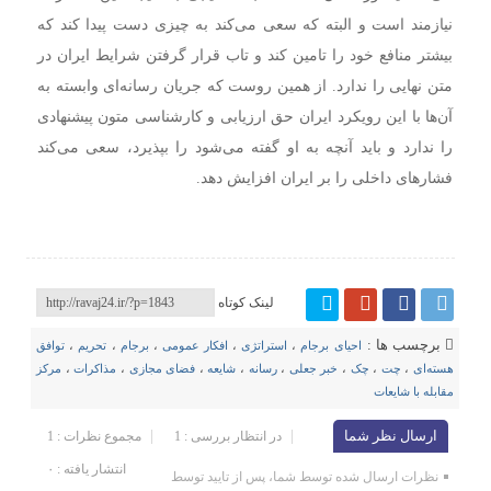
نیازمند است و البته که سعی می‌کند به چیزی دست پیدا کند که
بیشتر منافع خود را تامین کند و تاب قرار گرفتن شرایط ایران در
متن نهایی را ندارد. از همین روست که جریان رسانه‌ای وابسته به
آن‌ها با این رویکرد ایران حق ارزیابی و کارشناسی متون پیشنهادی
را ندارد و باید آنچه به او گفته می‌شود را بپذیرد، سعی می‌کند
فشارهای داخلی را بر ایران افزایش دهد.
لینک کوتاه
برچسب ها :
احیای برجام
،
استراتژی
،
افکار عمومی
،
برجام
،
تحریم
،
توافق
هسته‌ای
،
چت
،
چک
،
خبر جعلی
،
رسانه‌
،
شایعه
،
فضای مجازی
،
مذاکرات
،
مرکز
مقابله با شایعات
ارسال نظر شما
در انتظار بررسی : 1
مجموع نظرات : 1
انتشار یافته : ۰
نظرات ارسال شده توسط شما، پس از تایید توسط