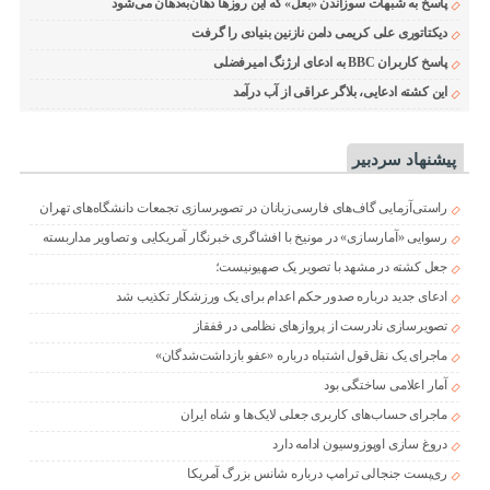
پاسخ به شبهات سوزاندن «بعل» که این روزها دهان‌به‌دهان می‌شود
دیکتاتوری علی کریمی دامن نازنین بنیادی را گرفت
پاسخ کاربران BBC به ادعای ارژنگ امیرفضلی
این کشته ادعایی، بلاگر عراقی از آب درآمد
پیشنهاد سردبیر
راستی‌آزمایی گاف‌های فارسی‌زبانان در تصویرسازی تجمعات دانشگاه‌های تهران
رسوایی «آمارسازی» در مونیخ با افشاگری خبرنگار آمریکایی و تصاویر مداربسته
جعل کشته در مشهد با تصویر یک صهیونیست؛
ادعای جدید درباره صدور حکم اعدام برای یک ورزشکار تکذیب شد
تصویرسازی نادرست از پروازهای نظامی در قفقاز
ماجرای یک نقل‌قول اشتباه درباره «عفو بازداشت‌شدگان»
آمار اعلامی ساختگی بود
ماجرای حساب‌های کاربری جعلی لایک‌ها و شاه ایران
دروغ سازی اوپوزوسیون ادامه دارد
ری‌پست جنجالی ترامپ درباره شانس بزرگ آمریکا