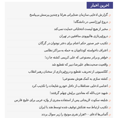
اخرین اخبار
گزارش ادعایی سازمان ضدایرانی هرانا و چندین پرسش بی‌پاسخ
دروغ اورژانسی در دانشگاه!
مخبر از هیچ لیست انتخاباتی حمایت نمی‌کند
دروغ‌پردازی هالیوودی منافقین در تهران
تکذیب خبر صدور حکم اعدام برای دختر نوجوان در گرگان
اعتراف ناخواسته کودتاچیان به حمله به مراکز نظامی
خواهر و برادر مصنوعی که علی کریمی کشته جا زد!
واقعیت صحبت‌های علیرضا دبیر که تقطیع شد
کلکسیونی از تحریف، تقطیع و دروغ‌پردازی از سخنان رهبر انقلاب
کشته سازی به کمک هوش مصنوعی!
اعدامی ادعایی ضدانقلاب از داخل خودرو شایعات را تکذیب کرد
شهید حزب‌الله که معاندین برایش چهلم گرفتند!
شایعه سکوت لاریجانی پس از استفاده مجری از واژه عربی برای خلیج فارس
تکذیب ارتباط سه نفتکش توقیف شده توسط هند با ایران
آلمانی‌ها ادعای ۲۰۰هزار نفری مونیخ را زیر سوال بردند