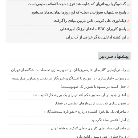
گفت‌وگو با روحانی‌ای که شایعه شد فرزند حجت‌الاسلام صدیقی است
پاسخ به شبهات سوزاندن «بعل» که این روزها دهان‌به‌دهان می‌شود
دیکتاتوری علی کریمی دامن نازنین بنیادی را گرفت
پاسخ کاربران BBC به ادعای ارژنگ امیرفضلی
این کشته ادعایی، بلاگر عراقی از آب درآمد
پیشنهاد سردبیر
راستی‌آزمایی گاف‌های فارسی‌زبانان در تصویرسازی تجمعات دانشگاه‌های تهران
رسوایی «آمارسازی» در مونیخ با افشاگری خبرنگار آمریکایی و تصاویر مداربسته
جعل کشته در مشهد با تصویر یک صهیونیست؛
ادعای جدید درباره صدور حکم اعدام برای یک ورزشکار تکذیب شد
تصویرسازی نادرست از پروازهای نظامی در قفقاز
ماجرای یک نقل‌قول اشتباه درباره «عفو بازداشت‌شدگان»
آمار اعلامی ساختگی بود
ماجرای حساب‌های کاربری جعلی لایک‌ها و شاه ایران
دروغ سازی اوپوزوسیون ادامه دارد