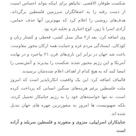
شکست طوفان الاقصی. نتانیاهو برای اینکه بتواند احساس امنیت
از دست رفته را به اشغالگران سرزمین فلسطین برگرداند،
هدف‌های روشنی را اعلام کرد که مهم‌ترین آنها حذف حماس،
آزادی اسرا با زور، کوچ اجباری و تخلیه غزه بود.
وی اضافه کرد: بعد از۲ سال نسل کشی، قحطی و کشتار زنان و
کودکان، ایستادگی مردم غزه و حمایت همه‌ ارکان محور مقاومت،
باعث شد جهان در برابر این نازی‌های قرن ۲۱ بپاخیزد و در نهایت
آمریکا و این رژیم مجبور شدند شکست را بپذیرند و آتش‌بسی را
امضا کنند که به هیچ کدام از اهداف اعلام شده‌شان نرسیدند.
قالیباف اضافه کرد: این یک واقعیت انکارناپذیر است که امروز
ملت فلسطین برغم هزینه‌های سنگین انسانی که پرداخت کرده
است، نه تنها خواسته‌های خود را به رژیم جنایتکار تحمیل کرده،
بلکه صهیونیست ها امروز به منفورترین چهره های جهان تبدیل
شده اند.
جنایتکاران اسراییلی، منزوی و منفورند و فلسطین سربلند و آزاده
است