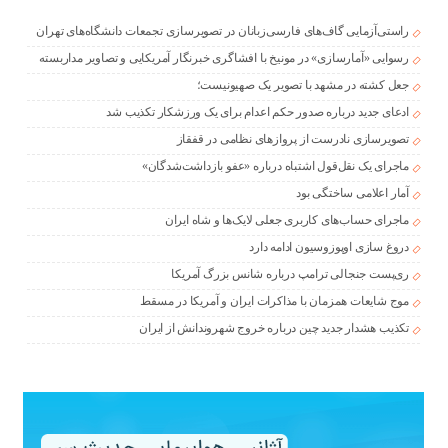
راستی‌آزمایی گاف‌های فارسی‌زبانان در تصویرسازی تجمعات دانشگاه‌های تهران
رسوایی «آمارسازی» در مونیخ با افشاگری خبرنگار آمریکایی و تصاویر مداربسته
جعل کشته در مشهد با تصویر یک صهیونیست؛
ادعای جدید درباره صدور حکم اعدام برای یک ورزشکار تکذیب شد
تصویرسازی نادرست از پروازهای نظامی در قفقاز
ماجرای یک نقل‌قول اشتباه درباره «عفو بازداشت‌شدگان»
آمار اعلامی ساختگی بود
ماجرای حساب‌های کاربری جعلی لایک‌ها و شاه ایران
دروغ سازی اوپوزوسیون ادامه دارد
ری‌پست جنجالی ترامپ درباره شانس بزرگ آمریکا
موج شایعات همزمان با مذاکرات ایران و آمریکا در مسقط
تکذیب هشدار جدید چین درباره خروج شهروندانش از ایران