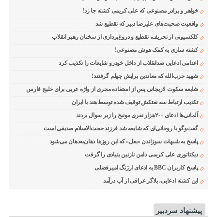
خواهر و برادر مصنوعی که علی کریمی کشته جا زد!
واقعیت صحبت‌های علیرضا دبیر که تقطیع شد
کلکسیونی از تحریف، تقطیع و دروغ‌پردازی از سخنان رهبر انقلاب
کشته سازی به کمک هوش مصنوعی!
اعدامی ادعایی ضدانقلاب از داخل خودرو شایعات را تکذیب کرد
شهید حزب‌الله که معاندین برایش چهلم گرفتند!
شایعه سکوت لاریجانی پس از استفاده مجری از واژه عربی برای خلیج فارس
تکذیب ارتباط سه نفتکش توقیف شده توسط هند با ایران
آلمانی‌ها ادعای ۲۰۰هزار نفری مونیخ را زیر سوال بردند
گفت‌وگو با روحانی‌ای که شایعه شد فرزند حجت‌الاسلام صدیقی است
پاسخ به شبهات سوزاندن «بعل» که این روزها دهان‌به‌دهان می‌شود
دیکتاتوری علی کریمی دامن نازنین بنیادی را گرفت
پاسخ کاربران BBC به ادعای ارژنگ امیرفضلی
این کشته ادعایی، بلاگر عراقی از آب درآمد
پیشنهاد سردبیر