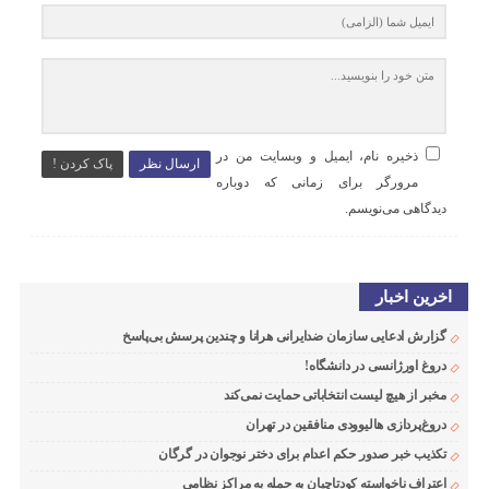
ذخیره نام، ایمیل و وبسایت من در
ارسال نظر
پاک کردن !
مرورگر برای زمانی که دوباره
دیدگاهی می‌نویسم.
اخرین اخبار
گزارش ادعایی سازمان ضدایرانی هرانا و چندین پرسش بی‌پاسخ
دروغ اورژانسی در دانشگاه!
مخبر از هیچ لیست انتخاباتی حمایت نمی‌کند
دروغ‌پردازی هالیوودی منافقین در تهران
تکذیب خبر صدور حکم اعدام برای دختر نوجوان در گرگان
اعتراف ناخواسته کودتاچیان به حمله به مراکز نظامی