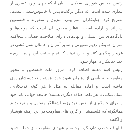
رئیس مجلس شورای اسلامی با بیان اینکه جهان وارد عصری از
بیداری شده است که دیگر برگشت‌پذیر یا خاموش‌شدنی نیست،
تصریح کرد: جنایتکاران اسراییلی، منزوی و منفورند و فلسطین
سربلند و آزاده است. انتظار معقول آن است که دولت‌ها و
دادگاه‌های بین المللی و نهادهای دارای صلاحیت قضایی، محاکمه‌
سران جنایتکار رژیم صهیونی و سایر آمران و عاملان نسل کشی در
غزه را پیگیری کنند و اجازه ندهند که تمام حیثیت این نهادها بازیچه‌
چند جنایتکار بی‌مهار شود.
رئیس قوه مقننه اضافه کرد: امروز ملت فلسطین و محور
مقاومت، به تأسی از رهبران شهید خود، هوشیارند، دستشان روی
ماشه‌ است و آماده‌ مقابله به مثل با هر گونه فریبکاری،
پیمان‌شکنی یا هر غلط اضافه‌ دیگری هستند؛ جامعه‌ جهانی باید خود
را برای جلوگیری از نقض عهد رژیم اشغالگر مسئول و متعهد بداند
همانگونه که فلسطینیان و گروه های مقاومت در این زمینه هوشیار
و آگاهند.
قالیباف خاطرنشان کرد: یاد تمام شهدای مقاومت از جمله شهید