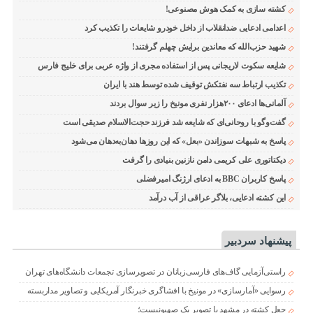
کشته سازی به کمک هوش مصنوعی!
اعدامی ادعایی ضدانقلاب از داخل خودرو شایعات را تکذیب کرد
شهید حزب‌الله که معاندین برایش چهلم گرفتند!
شایعه سکوت لاریجانی پس از استفاده مجری از واژه عربی برای خلیج فارس
تکذیب ارتباط سه نفتکش توقیف شده توسط هند با ایران
آلمانی‌ها ادعای ۲۰۰هزار نفری مونیخ را زیر سوال بردند
گفت‌وگو با روحانی‌ای که شایعه شد فرزند حجت‌الاسلام صدیقی است
پاسخ به شبهات سوزاندن «بعل» که این روزها دهان‌به‌دهان می‌شود
دیکتاتوری علی کریمی دامن نازنین بنیادی را گرفت
پاسخ کاربران BBC به ادعای ارژنگ امیرفضلی
این کشته ادعایی، بلاگر عراقی از آب درآمد
پیشنهاد سردبیر
راستی‌آزمایی گاف‌های فارسی‌زبانان در تصویرسازی تجمعات دانشگاه‌های تهران
رسوایی «آمارسازی» در مونیخ با افشاگری خبرنگار آمریکایی و تصاویر مداربسته
جعل کشته در مشهد با تصویر یک صهیونیست؛