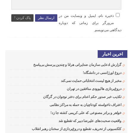
ذخیره نام، ایمیل و وبسایت من در
ارسال نظر
پاک کردن !
مرورگر برای زمانی که دوباره
دیدگاهی می‌نویسم.
اخرین اخبار
گزارش ادعایی سازمان ضدایرانی هرانا و چندین پرسش بی‌پاسخ
دروغ اورژانسی در دانشگاه!
مخبر از هیچ لیست انتخاباتی حمایت نمی‌کند
دروغ‌پردازی هالیوودی منافقین در تهران
تکذیب خبر صدور حکم اعدام برای دختر نوجوان در گرگان
اعتراف ناخواسته کودتاچیان به حمله به مراکز نظامی
خواهر و برادر مصنوعی که علی کریمی کشته جا زد!
واقعیت صحبت‌های علیرضا دبیر که تقطیع شد
کلکسیونی از تحریف، تقطیع و دروغ‌پردازی از سخنان رهبر انقلاب