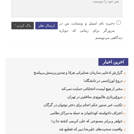
ذخیره نام، ایمیل و وبسایت من در
ارسال نظر
پاک کردن !
مرورگر برای زمانی که دوباره
دیدگاهی می‌نویسم.
اخرین اخبار
گزارش ادعایی سازمان ضدایرانی هرانا و چندین پرسش بی‌پاسخ
دروغ اورژانسی در دانشگاه!
مخبر از هیچ لیست انتخاباتی حمایت نمی‌کند
دروغ‌پردازی هالیوودی منافقین در تهران
تکذیب خبر صدور حکم اعدام برای دختر نوجوان در گرگان
اعتراف ناخواسته کودتاچیان به حمله به مراکز نظامی
خواهر و برادر مصنوعی که علی کریمی کشته جا زد!
واقعیت صحبت‌های علیرضا دبیر که تقطیع شد