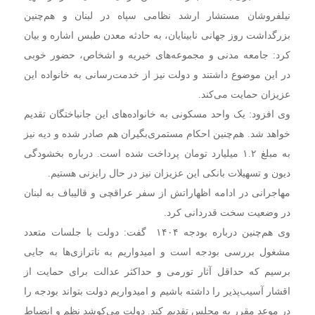
نیلفروشان مستشار ارشد نظامی سپاه در لبنان و هم‌چنین
بزرگداشت روز جهانی نابینایان، به حادثه معدن طبس اشاره و بیان
کرد: جامعه مدنی و مجموعه‌های خیریه و اشخاص، حضور خوبی
در این موضوع داشتند و دولت نیز از خدمت‌رسانی به خانواده این
عزیزان حمایت می‌کند.
وی افزود: یک واحد مسکونی به خانواده‌های این جانباختگان تقدیم
خواهد شد. هم‌چنین احکام مستمری‌بگیران هم صادر شده و دیه نیز
به مبلغ ۱.۲ میلیارد تومان پرداخت شده است. درباره بخشودگی
دیون و تسهیلات بانکی این عزیزان نیز در حال رایزنی هستیم.
مهاجرانی در ادامه اظهاراتش از سفر عراقچی و قالیباف به لبنان
در وضعیت سخت قدردانی کرد.
وی هم‌چنین درباره بودجه ۱۴۰۴ گفت: دولت با جلسات متعدد
مشغول بررسی بودجه است و امیدواریم به ناترازی‌ها به جایی
برسیم که حداقل آثار تورمی و حداکثر عدالت برای حمایت از
اقشار آسیب‌پذیر را داشته باشیم و امیدواریم دولت بتواند بودجه را
در موعد مقرر به مجلس تقدیم کند. دولت می‌کوشد نظم و انضباط