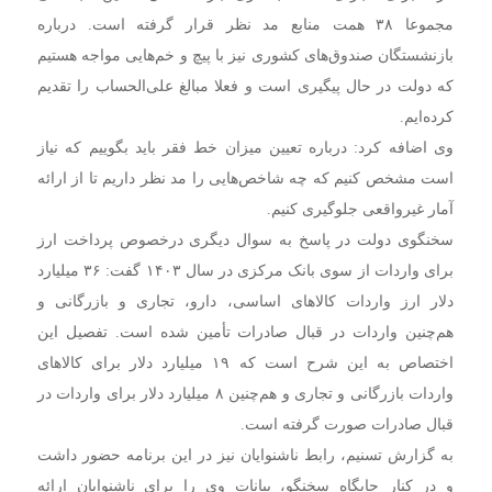
مجموعا ۳۸ همت منابع مد نظر قرار گرفته است. درباره
بازنشستگان صندوق‌های کشوری نیز با پیچ و خم‌هایی مواجه هستیم
که دولت در حال پیگیری است و فعلا مبالغ علی‌الحساب را تقدیم
کرده‌ایم.
وی اضافه کرد: درباره تعیین میزان خط فقر باید بگوییم که نیاز
است مشخص کنیم که چه شاخص‌هایی را مد نظر داریم تا از ارائه
آمار غیرواقعی جلوگیری کنیم.
سخنگوی دولت در پاسخ به سوال دیگری درخصوص پرداخت ارز
برای واردات از سوی بانک مرکزی در سال ۱۴۰۳ گفت: ۳۶ میلیارد
دلار ارز واردات کالاهای اساسی، دارو، تجاری و بازرگانی و
هم‌چنین واردات در قبال صادرات تأمین شده است. تفصیل این
اختصاص به این شرح است که ۱۹ میلیارد دلار برای کالاهای
واردات بازرگانی و تجاری و هم‌چنین ۸ میلیارد دلار برای واردات در
قبال صادرات صورت گرفته است.
به گزارش تسنیم، رابط ناشنوایان نیز در این برنامه حضور داشت
و در کنار جایگاه سخنگو، بیانات وی را برای ناشنوایان ارائه