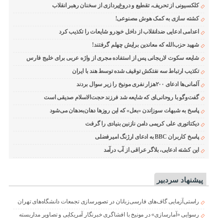
کلکسیونی از تحریف، تقطیع و دروغ‌پردازی از سخنان رهبر انقلاب
کشته سازی به کمک هوش مصنوعی!
اعدامی ادعایی ضدانقلاب از داخل خودرو شایعات را تکذیب کرد
شهید حزب‌الله که معاندین برایش چهلم گرفتند!
شایعه سکوت لاریجانی پس از استفاده مجری از واژه عربی برای خلیج فارس
تکذیب ارتباط سه نفتکش توقیف شده توسط هند با ایران
آلمانی‌ها ادعای ۲۰۰هزار نفری مونیخ را زیر سوال بردند
گفت‌وگو با روحانی‌ای که شایعه شد فرزند حجت‌الاسلام صدیقی است
پاسخ به شبهات سوزاندن «بعل» که این روزها دهان‌به‌دهان می‌شود
دیکتاتوری علی کریمی دامن نازنین بنیادی را گرفت
پاسخ کاربران BBC به ادعای ارژنگ امیرفضلی
این کشته ادعایی، بلاگر عراقی از آب درآمد
پیشنهاد سردبیر
راستی‌آزمایی گاف‌های فارسی‌زبانان در تصویرسازی تجمعات دانشگاه‌های تهران
رسوایی «آمارسازی» در مونیخ با افشاگری خبرنگار آمریکایی و تصاویر مداربسته