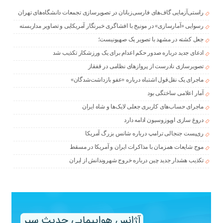
راستی‌آزمایی گاف‌های فارسی‌زبانان در تصویرسازی تجمعات دانشگاه‌های تهران
رسوایی «آمارسازی» در مونیخ با افشاگری خبرنگار آمریکایی و تصاویر مداربسته
جعل کشته در مشهد با تصویر یک صهیونیست؛
ادعای جدید درباره صدور حکم اعدام برای یک ورزشکار تکذیب شد
تصویرسازی نادرست از پروازهای نظامی در قفقاز
ماجرای یک نقل‌قول اشتباه درباره «عفو بازداشت‌شدگان»
آمار اعلامی ساختگی بود
ماجرای حساب‌های کاربری جعلی لایک‌ها و شاه ایران
دروغ سازی اوپوزوسیون ادامه دارد
ری‌پست جنجالی ترامپ درباره شانس بزرگ آمریکا
موج شایعات همزمان با مذاکرات ایران و آمریکا در مسقط
تکذیب هشدار جدید چین درباره خروج شهروندانش از ایران