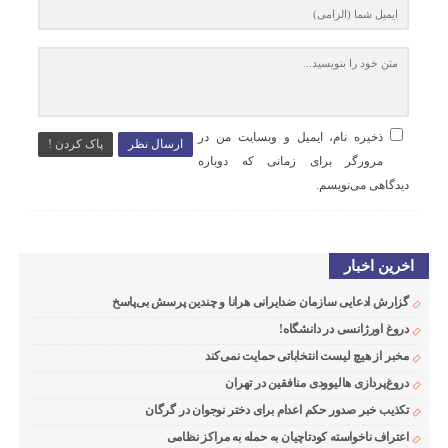
ذخیره نام، ایمیل و وبسایت من در
ارسال نظر
پاک کردن !
مرورگر برای زمانی که دوباره
دیدگاهی می‌نویسم.
اخرین اخبار
گزارش ادعایی سازمان ضدایرانی هرانا و چندین پرسش بی‌پاسخ
دروغ اورژانسی در دانشگاه!
مخبر از هیچ لیست انتخاباتی حمایت نمی‌کند
دروغ‌پردازی هالیوودی منافقین در تهران
تکذیب خبر صدور حکم اعدام برای دختر نوجوان در گرگان
اعتراف ناخواسته کودتاچیان به حمله به مراکز نظامی