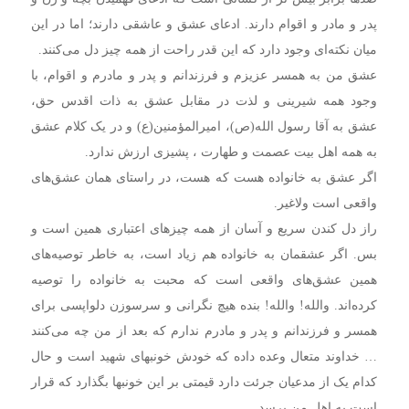
پدر و مادر و اقوام دارند. ادعای عشق و عاشقی دارند؛ اما در این
میان نکته‌ای وجود دارد که این قدر راحت از همه چیز دل می‌کنند.
عشق من به همسر عزیزم و فرزندانم و پدر و مادرم و اقوام، با
وجود همه شیرینی و لذت در مقابل عشق به ذات اقدس حق،
عشق به آقا رسول الله(ص)، امیرالمؤمنین(ع) و در یک کلام عشق
به همه اهل بیت عصمت و طهارت ، پشیزی ارزش ندارد.
اگر عشق به خانواده هست که هست، در راستای همان عشق‌های
واقعی است ولاغیر.
راز دل کندن سریع و آسان از همه چیزهای اعتباری همین است و
بس. اگر عشقمان به خانواده هم زیاد است، به خاطر توصیه‌های
همین عشق‌های واقعی است که محبت به خانواده را توصیه
کرده‌اند. والله! والله! بنده هیچ نگرانی و سرسوزن دلواپسی برای
همسر و فرزندانم و پدر و مادرم ندارم که بعد از من چه می‌کنند
… خداوند متعال وعده داده که خودش خونبهای شهید است و حال
کدام یک از مدعیان جرئت دارد قیمتی بر این خونبها بگذارد که قرار
است به اهل من برسد.