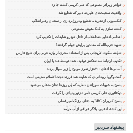
خواهر و برادر مصنوعی که علی کریمی کشته جا زد!
واقعیت صحبت‌های علیرضا دبیر که تقطیع شد
کلکسیونی از تحریف، تقطیع و دروغ‌پردازی از سخنان رهبر انقلاب
کشته سازی به کمک هوش مصنوعی!
اعدامی ادعایی ضدانقلاب از داخل خودرو شایعات را تکذیب کرد
شهید حزب‌الله که معاندین برایش چهلم گرفتند!
شایعه سکوت لاریجانی پس از استفاده مجری از واژه عربی برای خلیج فارس
تکذیب ارتباط سه نفتکش توقیف شده توسط هند با ایران
آلمانی‌ها ادعای ۲۰۰هزار نفری مونیخ را زیر سوال بردند
گفت‌وگو با روحانی‌ای که شایعه شد فرزند حجت‌الاسلام صدیقی است
پاسخ به شبهات سوزاندن «بعل» که این روزها دهان‌به‌دهان می‌شود
دیکتاتوری علی کریمی دامن نازنین بنیادی را گرفت
پاسخ کاربران BBC به ادعای ارژنگ امیرفضلی
این کشته ادعایی، بلاگر عراقی از آب درآمد
پیشنهاد سردبیر