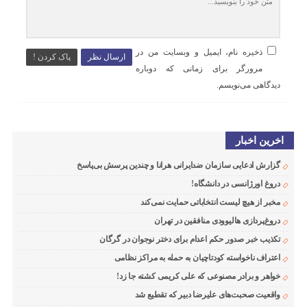
ذخیره نام، ایمیل و وبسایت من در
ارسال نظر
پاک کردن !
مرورگر برای زمانی که دوباره
دیدگاهی می‌نویسم.
اخرین اخبار
گزارش ادعایی سازمان ضدایرانی هرانا و چندین پرسش بی‌پاسخ
دروغ اورژانسی در دانشگاه!
مخبر از هیچ لیست انتخاباتی حمایت نمی‌کند
دروغ‌پردازی هالیوودی منافقین در تهران
تکذیب خبر صدور حکم اعدام برای دختر نوجوان در گرگان
اعتراف ناخواسته کودتاچیان به حمله به مراکز نظامی
خواهر و برادر مصنوعی که علی کریمی کشته جا زد!
واقعیت صحبت‌های علیرضا دبیر که تقطیع شد