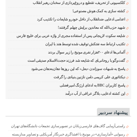
کلکسیونی از تحریف، تقطیع و دروغ‌پردازی از سخنان رهبر انقلاب
کشته سازی به کمک هوش مصنوعی!
اعدامی ادعایی ضدانقلاب از داخل خودرو شایعات را تکذیب کرد
شهید حزب‌الله که معاندین برایش چهلم گرفتند!
شایعه سکوت لاریجانی پس از استفاده مجری از واژه عربی برای خلیج فارس
تکذیب ارتباط سه نفتکش توقیف شده توسط هند با ایران
آلمانی‌ها ادعای ۲۰۰هزار نفری مونیخ را زیر سوال بردند
گفت‌وگو با روحانی‌ای که شایعه شد فرزند حجت‌الاسلام صدیقی است
پاسخ به شبهات سوزاندن «بعل» که این روزها دهان‌به‌دهان می‌شود
دیکتاتوری علی کریمی دامن نازنین بنیادی را گرفت
پاسخ کاربران BBC به ادعای ارژنگ امیرفضلی
این کشته ادعایی، بلاگر عراقی از آب درآمد
پیشنهاد سردبیر
راستی‌آزمایی گاف‌های فارسی‌زبانان در تصویرسازی تجمعات دانشگاه‌های تهران
رسوایی «آمارسازی» در مونیخ با افشاگری خبرنگار آمریکایی و تصاویر مداربسته