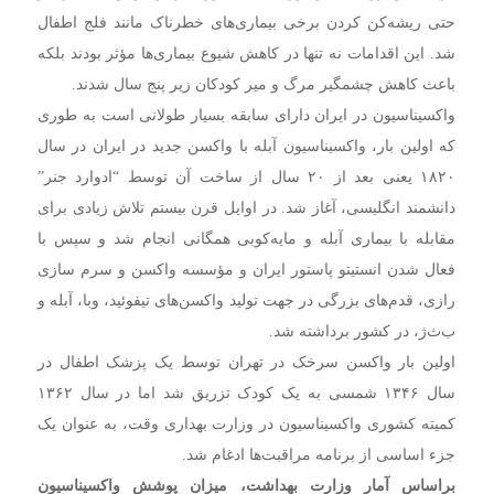
حتی ریشه‌کن کردن برخی بیماری‌های خطرناک مانند فلج اطفال
شد. این اقدامات نه تنها در کاهش شیوع بیماری‌ها مؤثر بودند بلکه
باعث کاهش چشمگیر مرگ و میر کودکان زیر پنج سال شدند.
واکسیناسیون در ایران دارای سابقه بسیار طولانی است به طوری
که اولین بار، واکسیناسیون آبله با واکسن جدید در ایران در سال
۱۸۲۰ یعنی بعد از ۲۰ سال از ساخت آن توسط “ادوارد جنر”
دانشمند انگلیسی، آغاز شد. در اوایل قرن بیستم تلاش زیادی برای
مقابله با بیماری آبله و مایه‌کوبی همگانی انجام شد و سپس با
فعال شدن انستیتو پاستور ایران و مؤسسه واکسن و سرم سازی
رازی، قدم‌های بزرگی در جهت تولید واکسن‌های تیفوئید، وبا، آبله و
ب‌ث‌ژ، در کشور برداشته شد.
اولین بار واکسن سرخک در تهران توسط یک پزشک اطفال در
سال ۱۳۴۶ شمسی به یک کودک تزریق شد اما در سال ۱۳۶۲
کمیته کشوری واکسیناسیون در وزارت بهداری وقت، به عنوان یک
جزء اساسی از برنامه مراقبت‌ها ادغام شد.
براساس آمار وزارت بهداشت، میزان پوشش واکسیناسیون