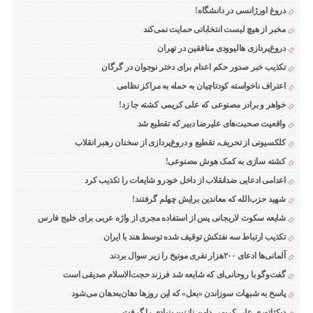
دروغ اورژانسی در دانشگاه!
مخبر از هیچ لیست انتخاباتی حمایت نمی‌کند
دروغ‌پردازی هالیوودی منافقین در تهران
تکذیب خبر صدور حکم اعدام برای دختر نوجوان در گرگان
اعتراف ناخواسته کودتاچیان به حمله به مراکز نظامی
خواهر و برادر مصنوعی که علی کریمی کشته جا زد!
واقعیت صحبت‌های علیرضا دبیر که تقطیع شد
کلکسیونی از تحریف، تقطیع و دروغ‌پردازی از سخنان رهبر انقلاب
کشته سازی به کمک هوش مصنوعی!
اعدامی ادعایی ضدانقلاب از داخل خودرو شایعات را تکذیب کرد
شهید حزب‌الله که معاندین برایش چهلم گرفتند!
شایعه سکوت لاریجانی پس از استفاده مجری از واژه عربی برای خلیج فارس
تکذیب ارتباط سه نفتکش توقیف شده توسط هند با ایران
آلمانی‌ها ادعای ۲۰۰هزار نفری مونیخ را زیر سوال بردند
گفت‌وگو با روحانی‌ای که شایعه شد فرزند حجت‌الاسلام صدیقی است
پاسخ به شبهات سوزاندن «بعل» که این روزها دهان‌به‌دهان می‌شود
دیکتاتوری علی کریمی دامن نازنین بنیادی را گرفت