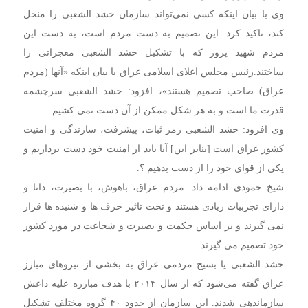
وی با بیان اینکه کسی نمی‌تواند سازمان حشد الشعبی را منحل
کند، تاکید کرد: این تصمیم به دست مردم است، به دست این
مردم شهید پرور که با تشکیل حشد الشعبی معجراتی را
ساختند.رئیس مجلس اعلای اسلامی عراق با بیان اینکه «آنها (مردم
عراق) صاحب تصمیم هستند»، افزود: حشد الشعبی سرچشمه
قدرت ما است و به هر شکل ممکن از آن دست نمی کشیم.
وی افزود: حشد الشعبی رمز ثبات، پیشرفت،‌ سازندگی و امنیت
کشور عراق است [بنابر این] آیا باید از امنیت خود دست برداریم و
یکی از قوای خود را از دست بدهیم ؟.
شیخ حمودی ادامه داد:‌ مردم عراق، باهوش، با بصیرت، دانا و
دارای تجربیات زیادی هستند و تحت تاثیر حرف ها و شنیده ها قرار
نمی گیرند و بر اساس حکمت و بصیرت و شجاعت در مورد کشور
خود تصمیم می گیرند.
حشد الشعبی یا بسیج مردمی عراق به بخشی از نیروهای مبارز
عراق گفته می‌شود که از سال ۲۰۱۴ با هدف مبارزه علیه داعش
سازماندهی شدند. این سازمان از حدود ۴۰ گروه مختلف تشکیل