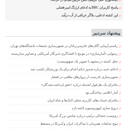
پاسخ کاربران BBC به ادعای ارژنگ امیرفضلی
این کشته ادعایی، بلاگر عراقی از آب درآمد
پیشنهاد سردبیر
راستی‌آزمایی گاف‌های فارسی‌زبانان در تصویرسازی تجمعات دانشگاه‌های تهران
رسوایی «آمارسازی» در مونیخ با افشاگری خبرنگار آمریکایی و تصاویر مداربسته
جعل کشته در مشهد با تصویر یک صهیونیست؛
ادعای جدید درباره صدور حکم اعدام برای یک ورزشکار تکذیب شد
تصویرسازی نادرست از پروازهای نظامی در قفقاز
ماجرای یک نقل‌قول اشتباه درباره «عفو بازداشت‌شدگان»
آمار اعلامی ساختگی بود
ماجرای حساب‌های کاربری جعلی لایک‌ها و شاه ایران
دروغ سازی اوپوزوسیون ادامه دارد
ری‌پست جنجالی ترامپ درباره شانس بزرگ آمریکا
موج شایعات همزمان با مذاکرات ایران و آمریکا در مسقط