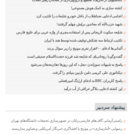
کلکسیونی از تحریف، تقطیع و دروغ‌پردازی از سخنان رهبر انقلاب
کشته سازی به کمک هوش مصنوعی!
اعدامی ادعایی ضدانقلاب از داخل خودرو شایعات را تکذیب کرد
شهید حزب‌الله که معاندین برایش چهلم گرفتند!
شایعه سکوت لاریجانی پس از استفاده مجری از واژه عربی برای خلیج فارس
تکذیب ارتباط سه نفتکش توقیف شده توسط هند با ایران
آلمانی‌ها ادعای ۲۰۰هزار نفری مونیخ را زیر سوال بردند
گفت‌وگو با روحانی‌ای که شایعه شد فرزند حجت‌الاسلام صدیقی است
پاسخ به شبهات سوزاندن «بعل» که این روزها دهان‌به‌دهان می‌شود
دیکتاتوری علی کریمی دامن نازنین بنیادی را گرفت
پاسخ کاربران BBC به ادعای ارژنگ امیرفضلی
این کشته ادعایی، بلاگر عراقی از آب درآمد
پیشنهاد سردبیر
راستی‌آزمایی گاف‌های فارسی‌زبانان در تصویرسازی تجمعات دانشگاه‌های تهران
رسوایی «آمارسازی» در مونیخ با افشاگری خبرنگار آمریکایی و تصاویر مداربسته