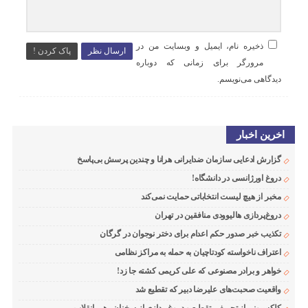
ذخیره نام، ایمیل و وبسایت من در
ارسال نظر
پاک کردن !
مرورگر برای زمانی که دوباره
دیدگاهی می‌نویسم.
اخرین اخبار
گزارش ادعایی سازمان ضدایرانی هرانا و چندین پرسش بی‌پاسخ
دروغ اورژانسی در دانشگاه!
مخبر از هیچ لیست انتخاباتی حمایت نمی‌کند
دروغ‌پردازی هالیوودی منافقین در تهران
تکذیب خبر صدور حکم اعدام برای دختر نوجوان در گرگان
اعتراف ناخواسته کودتاچیان به حمله به مراکز نظامی
خواهر و برادر مصنوعی که علی کریمی کشته جا زد!
واقعیت صحبت‌های علیرضا دبیر که تقطیع شد