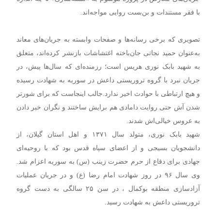
با فقر مستندات و بن‌بست روایی مواجه‌اند.
تصویری که برخی رسانه‌ها و صفحات وابسته به جریان‌های معاند
به‌عنوان حمید نجاتی جان‌باخته اغتشاشات بازنشر کرده‌اند، متعلق
به شهید بابک نوری هریس است؛ رزمنده‌ای که سال‌ها پیش، در
جریان نبرد با گروه تروریستی داعش در سوریه به شهادت رسیده
و هیچ ارتباطی با حوادث اخیر ندارد.
جالب اینجاست که برای شورتر
شدن آش حتی روایت دامادی هم برایش ساختند و نگران خبر دادن
به عروس خیالی‌اش شدند.
شهید بابک نوری، متولد سال ۱۳۷۱ و اهل استان گیلان، از
دانشجویان بسیجی و از اعضای سپاه قدس بود که با روحیه‌ای
جهادی برای دفاع از حرم حضرت زینب (س) به سوریه اعزام شد.
وی سال ۹۶ در روز شهادت امام رضا (ع) و در جریان عملیات
آزادسازی منطقه بوکمال ، در سن ۲۵ سالگی به دست گروه
تروریستی داعش به شهادت رسید.