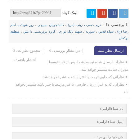
لینک کوتاه
برچسب ها :
حرم حضرت زینب (س)
،
دانشجویان بسیجی
،
روز شهادت امام
رضا (ع)
،
سپاه قدس
،
سوریه
،
شهید بابک نوری
،
گروه تروریستی داعش
،
منطقه
بوکمال
ارسال نظر شما
در انتظار بررسی : 0
مجموع نظرات : 3
انتشار یافته : ۰
نظرات ارسال شده توسط شما، پس از تایید توسط
مدیران سایت منتشر خواهد شد.
نظراتی که حاوی تهمت یا افترا باشد منتشر نخواهد شد.
نظراتی که به غیر از زبان فارسی یا غیر مرتبط با خبر باشد منتشر نخواهد
شد.