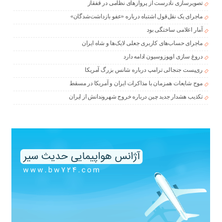
تصویرسازی نادرست از پروازهای نظامی در قفقاز
ماجرای یک نقل‌قول اشتباه درباره «عفو بازداشت‌شدگان»
آمار اعلامی ساختگی بود
ماجرای حساب‌های کاربری جعلی لایک‌ها و شاه ایران
دروغ سازی اوپوزوسیون ادامه دارد
ری‌پست جنجالی ترامپ درباره شانس بزرگ آمریکا
موج شایعات همزمان با مذاکرات ایران و آمریکا در مسقط
تکذیب هشدار جدید چین درباره خروج شهروندانش از ایران