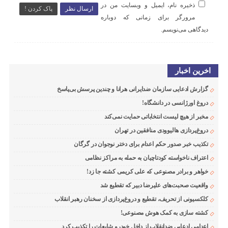
ذخیره نام، ایمیل و وبسایت من در
ارسال نظر
پاک کردن !
مرورگر برای زمانی که دوباره
دیدگاهی می‌نویسم.
اخرین اخبار
گزارش ادعایی سازمان ضدایرانی هرانا و چندین پرسش بی‌پاسخ
دروغ اورژانسی در دانشگاه!
مخبر از هیچ لیست انتخاباتی حمایت نمی‌کند
دروغ‌پردازی هالیوودی منافقین در تهران
تکذیب خبر صدور حکم اعدام برای دختر نوجوان در گرگان
اعتراف ناخواسته کودتاچیان به حمله به مراکز نظامی
خواهر و برادر مصنوعی که علی کریمی کشته جا زد!
واقعیت صحبت‌های علیرضا دبیر که تقطیع شد
کلکسیونی از تحریف، تقطیع و دروغ‌پردازی از سخنان رهبر انقلاب
کشته سازی به کمک هوش مصنوعی!
اعدامی ادعایی ضدانقلاب از داخل خودرو شایعات را تکذیب کرد