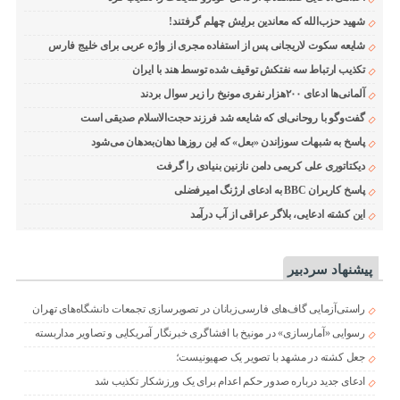
شهید حزب‌الله که معاندین برایش چهلم گرفتند!
شایعه سکوت لاریجانی پس از استفاده مجری از واژه عربی برای خلیج فارس
تکذیب ارتباط سه نفتکش توقیف شده توسط هند با ایران
آلمانی‌ها ادعای ۲۰۰هزار نفری مونیخ را زیر سوال بردند
گفت‌وگو با روحانی‌ای که شایعه شد فرزند حجت‌الاسلام صدیقی است
پاسخ به شبهات سوزاندن «بعل» که این روزها دهان‌به‌دهان می‌شود
دیکتاتوری علی کریمی دامن نازنین بنیادی را گرفت
پاسخ کاربران BBC به ادعای ارژنگ امیرفضلی
این کشته ادعایی، بلاگر عراقی از آب درآمد
پیشنهاد سردبیر
راستی‌آزمایی گاف‌های فارسی‌زبانان در تصویرسازی تجمعات دانشگاه‌های تهران
رسوایی «آمارسازی» در مونیخ با افشاگری خبرنگار آمریکایی و تصاویر مداربسته
جعل کشته در مشهد با تصویر یک صهیونیست؛
ادعای جدید درباره صدور حکم اعدام برای یک ورزشکار تکذیب شد