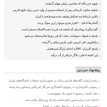
شهید حزب‌الله که معاندین برایش چهلم گرفتند!
شایعه سکوت لاریجانی پس از استفاده مجری از واژه عربی برای خلیج فارس
تکذیب ارتباط سه نفتکش توقیف شده توسط هند با ایران
آلمانی‌ها ادعای ۲۰۰هزار نفری مونیخ را زیر سوال بردند
گفت‌وگو با روحانی‌ای که شایعه شد فرزند حجت‌الاسلام صدیقی است
پاسخ به شبهات سوزاندن «بعل» که این روزها دهان‌به‌دهان می‌شود
دیکتاتوری علی کریمی دامن نازنین بنیادی را گرفت
پاسخ کاربران BBC به ادعای ارژنگ امیرفضلی
این کشته ادعایی، بلاگر عراقی از آب درآمد
پیشنهاد سردبیر
راستی‌آزمایی گاف‌های فارسی‌زبانان در تصویرسازی تجمعات دانشگاه‌های تهران
رسوایی «آمارسازی» در مونیخ با افشاگری خبرنگار آمریکایی و تصاویر مداربسته
جعل کشته در مشهد با تصویر یک صهیونیست؛
ادعای جدید درباره صدور حکم اعدام برای یک ورزشکار تکذیب شد
تصویرسازی نادرست از پروازهای نظامی در قفقاز