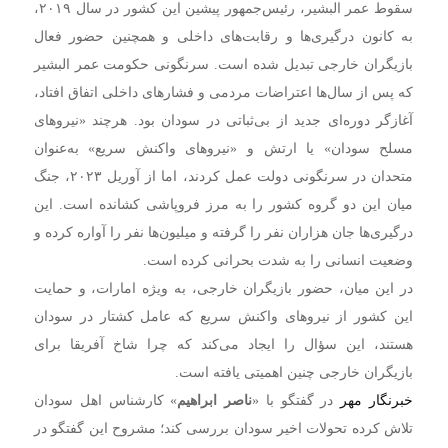
سقوط عمر البشیر، رئیس‌جمهور پیشین این کشور در سال ۲۰۱۹،
به کانون درگیری‌ها و رقابت‌های داخلی و همچنین حضور فعال
بازیگران خارجی تبدیل شده است. سرنگونی حکومت عمر البشیر
که پس از سال‌ها اعتراضات مردمی و فشارهای داخلی اتفاق افتاد،
آغازگر دوره‌ای جدید از بی‌ثباتی در سودان بود. هرچند «نیروهای
مسلح سودان» یا ارتش و «نیروهای واکنش سریع» به‌عنوان
متحدان در سرنگونی دولت عمل کردند، اما از آوریل ۲۰۲۳، جنگ
میان این دو گروه کشور را به مرز فروپاشی کشانده است. این
درگیری‌ها جان هزاران نفر را گرفته و میلیون‌ها نفر را آواره کرده و
وضعیت انسانی را به شدت بحرانی کرده است.
در این میان، حضور بازیگران خارجی، به ویژه امارات، و حمایت
این کشور از نیروهای واکنش سریع که عامل کشتار در سودان
هستند، این سؤال را ایجاد می‌کند که چرا شاخ آفریقا برای
بازیگران خارجی چنین اهمیتی یافته است.
خبرنگار مهر
در گفتگو با «
ناصر ابراهیم
» کارشناس اهل سودان
تلاش کرده تحولات اخیر سودان بررسی کند؛ مشروح این گفتگو در