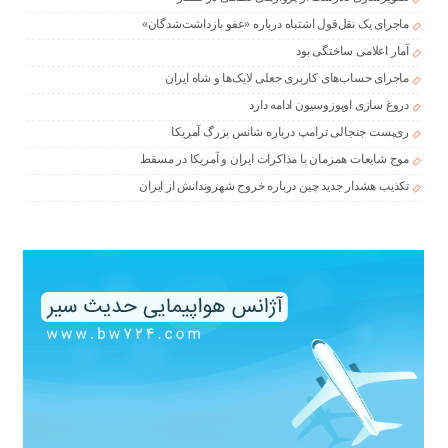
ماجرای یک نقل‌قول اشتباه درباره «عفو بازداشت‌شدگان»
آمار اعلامی ساختگی بود
ماجرای حساب‌های کاربری جعلی لایک‌ها و شاه ایران
دروغ سازی اوپوزوسیون ادامه دارد
ری‌پست جنجالی ترامپ درباره شانس بزرگ آمریکا
موج شایعات همزمان با مذاکرات ایران و آمریکا در مسقط
تکذیب هشدار جدید چین درباره خروج شهروندانش از ایران