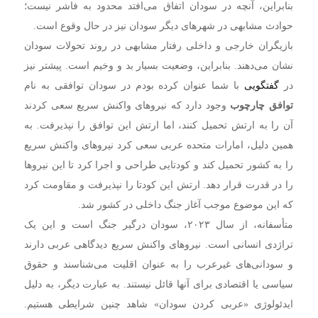
بنابراین، آنچه در سودان اتفاق می‌افتد محدود به فاشر نیست؛
حوادث مشابهی در شهرهای دیگر سودان نیز در حال وقوع است.
بازیگران خارجی و داخلی رفتار مشابهی در روند تحولات سودان
نشان می‌دهند. بنابراین، وضعیت بسیار بد و وخیم است. پیشتر نیز
در
گفتگویی
با شما عنوان کرده بودم در سودان توافقی به نام
توافق چارچوب
وجود دارد که نیروهای واکنش سریع سعی کردند
آن را به ارتش تحمیل کنند، اما ارتش این توافق را نپذیرفت. به
همین دلیل، امارات متحده عربی سعی کرد نیروهای واکنش سریع
را به کشور تحمیل کند و کودتایی طراحی و اجرا کرد تا این نیروها
را در قدرت قرار دهد. ارتش این کودتا را نپذیرفت و مقاومت کرد
که این موضوع موجب آغاز جنگ داخلی در کشور شد.
متأسفانه، از سال ۲۰۲۳، سودان درگیر جنگ است و این یک
تراژدی انسانی است. نیروهای واکنش سریع دیدگاهی عربی دارند
و سودانی‌های غیرعرب را به عنوان اقلیت می‌شناسند و حقوق
سیاسی یا اقتصادی برای آنها قائل نیستند. به عبارت دیگر، به دلیل
ایدئولوژی «عربی کردن سودان» شاهد چنین شرایطی هستیم.