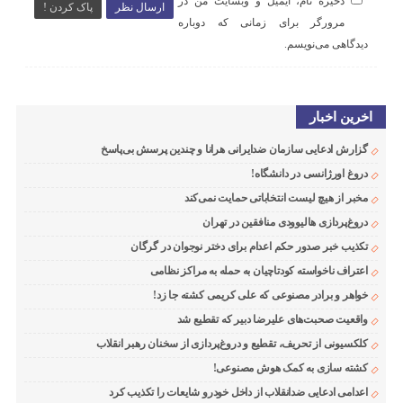
ذخیره نام، ایمیل و وبسایت من در
ارسال نظر
پاک کردن !
مرورگر برای زمانی که دوباره
دیدگاهی می‌نویسم.
اخرین اخبار
گزارش ادعایی سازمان ضدایرانی هرانا و چندین پرسش بی‌پاسخ
دروغ اورژانسی در دانشگاه!
مخبر از هیچ لیست انتخاباتی حمایت نمی‌کند
دروغ‌پردازی هالیوودی منافقین در تهران
تکذیب خبر صدور حکم اعدام برای دختر نوجوان در گرگان
اعتراف ناخواسته کودتاچیان به حمله به مراکز نظامی
خواهر و برادر مصنوعی که علی کریمی کشته جا زد!
واقعیت صحبت‌های علیرضا دبیر که تقطیع شد
کلکسیونی از تحریف، تقطیع و دروغ‌پردازی از سخنان رهبر انقلاب
کشته سازی به کمک هوش مصنوعی!
اعدامی ادعایی ضدانقلاب از داخل خودرو شایعات را تکذیب کرد