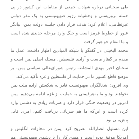
طی سخنانی درباره شهادت جمعی از مقامات این کشور در پی
حمله تروریستی و وحشیانه رژیم صهیونیستی به یک مقر دولتی
غیرنظامی، اعلام کرد: هدف قرار دادن جلسه دولت یمن، بیانگر
عبور از خطوط قرمز است و جنگ وارد مرحله جدیدی شده است
و ما انتقام خواهیم گرفت.
محمد البخیتی در گفتگو با شبکه المیادین اظهار داشت: عمل ما
مقدم بر گفتار ماست و آزادی فلسطین، مسئله اصلی یمن است و
سخنان اخیر مهدی المشاط، رئیس شورای‌عالی سیاسی یمن، بر
موضع قاطع کشور ما در حمایت از فلسطین و غزه تأکید می‌کند.
وی افزود: اشغالگران صهیونیست قادر به شکستن اراده ملت یمن
نخواهند بود و ما به‌هرقیمتی به حمایت از غزه ادامه می‌دهیم. یمن
امروز در وضعیت جنگی قرار دارد و ضربات زیادی به دشمن وارد
کرده است و این‌که ما هم ضرباتی دریافت کنیم، امری قابل
پیش‌بینی بود.
این مسئول انصارالله تصریح کرد: یمن در مجازات انگلیس و
آمریکا موفق بوده است و همین کار را با دشمن صهیونیستی هم