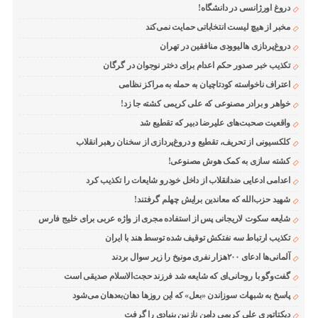
دروغ اورژانسی در دانشگاه!
مخبر از هیچ لیست انتخاباتی حمایت نمی‌کند
دروغ‌پردازی هالیوودی منافقین در تهران
تکذیب خبر صدور حکم اعدام برای دختر نوجوان در گرگان
اعتراف ناخواسته کودتاچیان به حمله به مراکز نظامی
خواهر و برادر مصنوعی که علی کریمی کشته جا زد!
واقعیت صحبت‌های علیرضا دبیر که تقطیع شد
کلکسیونی از تحریف، تقطیع و دروغ‌پردازی از سخنان رهبر انقلاب
کشته سازی به کمک هوش مصنوعی!
اعدامی ادعایی ضدانقلاب از داخل خودرو شایعات را تکذیب کرد
شهید حزب‌الله که معاندین برایش چهلم گرفتند!
شایعه سکوت لاریجانی پس از استفاده مجری از واژه عربی برای خلیج فارس
تکذیب ارتباط سه نفتکش توقیف شده توسط هند با ایران
آلمانی‌ها ادعای ۲۰۰هزار نفری مونیخ را زیر سوال بردند
گفت‌وگو با روحانی‌ای که شایعه شد فرزند حجت‌الاسلام صدیقی است
پاسخ به شبهات سوزاندن «بعل» که این روزها دهان‌به‌دهان می‌شود
دیکتاتوری علی کریمی دامن نازنین بنیادی را گرفت