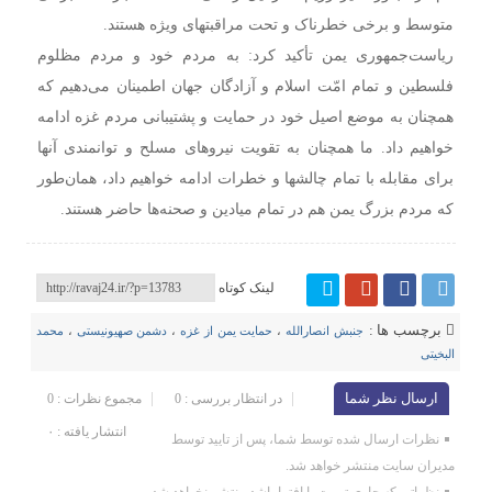
متوسط و برخی خطرناک و تحت مراقبتهای ویژه هستند.
ریاست‌جمهوری یمن تأکید کرد: به مردم خود و مردم مظلوم
فلسطین و تمام امّت اسلام و آزادگان جهان اطمینان می‌دهیم که
همچنان به موضع اصیل خود در حمایت و پشتیبانی مردم غزه ادامه
خواهیم داد. ما همچنان به تقویت نیروهای مسلح و توانمندی آنها
برای مقابله با تمام چالشها و خطرات ادامه خواهیم داد، همان‌طور
که مردم بزرگ یمن هم در تمام میادین و صحنه‌ها حاضر هستند.
لینک کوتاه
برچسب ها :
جنبش انصارالله
،
حمایت یمن از غزه
،
دشمن صهیونیستی
،
محمد
البخیتی
ارسال نظر شما
در انتظار بررسی : 0
مجموع نظرات : 0
انتشار یافته : ۰
نظرات ارسال شده توسط شما، پس از تایید توسط
مدیران سایت منتشر خواهد شد.
نظراتی که حاوی تهمت یا افترا باشد منتشر نخواهد شد.