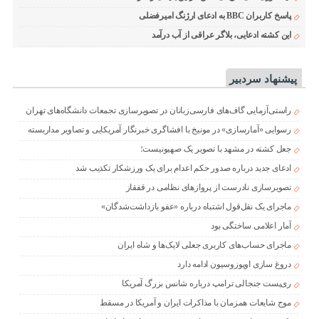
پاسخ کاربران BBC به ادعای ارژنگ امیرفضلی
این کشته ادعایی، بلاگر عراقی از آب درآمد
پیشنهاد سردبیر
راستی‌آزمایی گاف‌های فارسی‌زبانان در تصویرسازی تجمعات دانشگاه‌های تهران
رسوایی «آمارسازی» در مونیخ با افشاگری خبرنگار آمریکایی و تصاویر مداربسته
جعل کشته در مشهد با تصویر یک صهیونیست؛
ادعای جدید درباره صدور حکم اعدام برای یک ورزشکار تکذیب شد
تصویرسازی نادرست از پروازهای نظامی در قفقاز
ماجرای یک نقل‌قول اشتباه درباره «عفو بازداشت‌شدگان»
آمار اعلامی ساختگی بود
ماجرای حساب‌های کاربری جعلی لایک‌ها و شاه ایران
دروغ سازی اوپوزوسیون ادامه دارد
ری‌پست جنجالی ترامپ درباره شانس بزرگ آمریکا
موج شایعات همزمان با مذاکرات ایران و آمریکا در مسقط