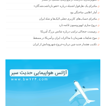
ماجرای یک نقل‌قول اشتباه درباره «عفو بازداشت‌شدگان»
آمار اعلامی ساختگی بود
ماجرای حساب‌های کاربری جعلی لایک‌ها و شاه ایران
دروغ سازی اوپوزوسیون ادامه دارد
ری‌پست جنجالی ترامپ درباره شانس بزرگ آمریکا
موج شایعات همزمان با مذاکرات ایران و آمریکا در مسقط
تکذیب هشدار جدید چین درباره خروج شهروندانش از ایران