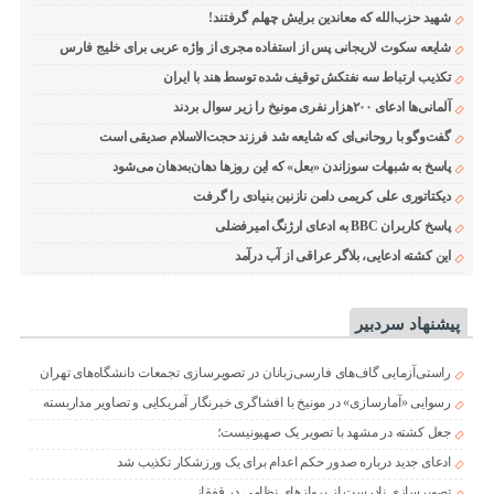
شهید حزب‌الله که معاندین برایش چهلم گرفتند!
شایعه سکوت لاریجانی پس از استفاده مجری از واژه عربی برای خلیج فارس
تکذیب ارتباط سه نفتکش توقیف شده توسط هند با ایران
آلمانی‌ها ادعای ۲۰۰هزار نفری مونیخ را زیر سوال بردند
گفت‌وگو با روحانی‌ای که شایعه شد فرزند حجت‌الاسلام صدیقی است
پاسخ به شبهات سوزاندن «بعل» که این روزها دهان‌به‌دهان می‌شود
دیکتاتوری علی کریمی دامن نازنین بنیادی را گرفت
پاسخ کاربران BBC به ادعای ارژنگ امیرفضلی
این کشته ادعایی، بلاگر عراقی از آب درآمد
پیشنهاد سردبیر
راستی‌آزمایی گاف‌های فارسی‌زبانان در تصویرسازی تجمعات دانشگاه‌های تهران
رسوایی «آمارسازی» در مونیخ با افشاگری خبرنگار آمریکایی و تصاویر مداربسته
جعل کشته در مشهد با تصویر یک صهیونیست؛
ادعای جدید درباره صدور حکم اعدام برای یک ورزشکار تکذیب شد
تصویرسازی نادرست از پروازهای نظامی در قفقاز