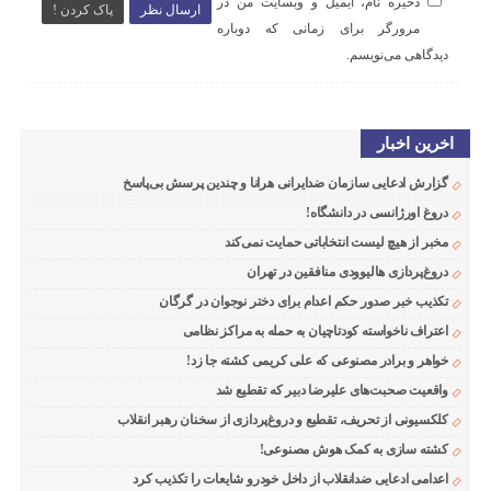
ذخیره نام، ایمیل و وبسایت من در
ارسال نظر
پاک کردن !
مرورگر برای زمانی که دوباره
دیدگاهی می‌نویسم.
اخرین اخبار
گزارش ادعایی سازمان ضدایرانی هرانا و چندین پرسش بی‌پاسخ
دروغ اورژانسی در دانشگاه!
مخبر از هیچ لیست انتخاباتی حمایت نمی‌کند
دروغ‌پردازی هالیوودی منافقین در تهران
تکذیب خبر صدور حکم اعدام برای دختر نوجوان در گرگان
اعتراف ناخواسته کودتاچیان به حمله به مراکز نظامی
خواهر و برادر مصنوعی که علی کریمی کشته جا زد!
واقعیت صحبت‌های علیرضا دبیر که تقطیع شد
کلکسیونی از تحریف، تقطیع و دروغ‌پردازی از سخنان رهبر انقلاب
کشته سازی به کمک هوش مصنوعی!
اعدامی ادعایی ضدانقلاب از داخل خودرو شایعات را تکذیب کرد