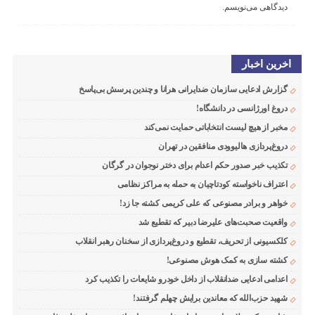
دیدگاهی می‌نویسم.
اخرین اخبار
گزارش ادعایی سازمان ضدایرانی هرانا و چندین پرسش بی‌پاسخ
دروغ اورژانسی در دانشگاه!
مخبر از هیچ لیست انتخاباتی حمایت نمی‌کند
دروغ‌پردازی هالیوودی منافقین در تهران
تکذیب خبر صدور حکم اعدام برای دختر نوجوان در گرگان
اعتراف ناخواسته کودتاچیان به حمله به مراکز نظامی
خواهر و برادر مصنوعی که علی کریمی کشته جا زد!
واقعیت صحبت‌های علیرضا دبیر که تقطیع شد
کلکسیونی از تحریف، تقطیع و دروغ‌پردازی از سخنان رهبر انقلاب
کشته سازی به کمک هوش مصنوعی!
اعدامی ادعایی ضدانقلاب از داخل خودرو شایعات را تکذیب کرد
شهید حزب‌الله که معاندین برایش چهلم گرفتند!