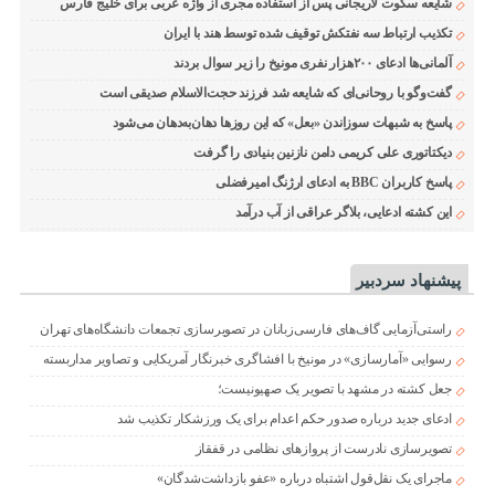
شایعه سکوت لاریجانی پس از استفاده مجری از واژه عربی برای خلیج فارس
تکذیب ارتباط سه نفتکش توقیف شده توسط هند با ایران
آلمانی‌ها ادعای ۲۰۰هزار نفری مونیخ را زیر سوال بردند
گفت‌وگو با روحانی‌ای که شایعه شد فرزند حجت‌الاسلام صدیقی است
پاسخ به شبهات سوزاندن «بعل» که این روزها دهان‌به‌دهان می‌شود
دیکتاتوری علی کریمی دامن نازنین بنیادی را گرفت
پاسخ کاربران BBC به ادعای ارژنگ امیرفضلی
این کشته ادعایی، بلاگر عراقی از آب درآمد
پیشنهاد سردبیر
راستی‌آزمایی گاف‌های فارسی‌زبانان در تصویرسازی تجمعات دانشگاه‌های تهران
رسوایی «آمارسازی» در مونیخ با افشاگری خبرنگار آمریکایی و تصاویر مداربسته
جعل کشته در مشهد با تصویر یک صهیونیست؛
ادعای جدید درباره صدور حکم اعدام برای یک ورزشکار تکذیب شد
تصویرسازی نادرست از پروازهای نظامی در قفقاز
ماجرای یک نقل‌قول اشتباه درباره «عفو بازداشت‌شدگان»