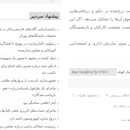
تِ درج‌شده در حکم و دریافتی‌هایی
پیشنهاد سردبیر
دود ۴۰ تا ۵۰ درصد مجموع حقوق آن‌ها را تشکیل می‌دهد، اگر این
یت معیشت کارکنان و بازنشستگان
راستی‌آزمایی گاف‌های فارسی‌زبانان در 
تجمعات دانشگاه‌های تهران
 از سوی سازمان اداری و استخدامی
رسوایی «آمارسازی» در مونیخ با افشاگری
آمریکایی و تصاویر مداربسته
جعل کشته در مشهد با تصویر یک صهیونی
ادعای جدید درباره صدور حکم اعدام برای
نک کوتاه
تکذیب شد
تصویرسازی نادرست از پروازهای نظامی د
ماجرای یک نقل‌قول اشتباه درباره «عفو
بازداشت‌شدگان»
انتظار بررسی : 0
مجموع نظرات : 3
آمار اعلامی ساختگی بود
 خواهد شد.
ماجرای حساب‌های کاربری جعلی لایک‌ها و
دروغ سازی اوپوزوسیون ادامه دارد
هد شد.
ری‌پست جنجالی ترامپ درباره شانس بزر