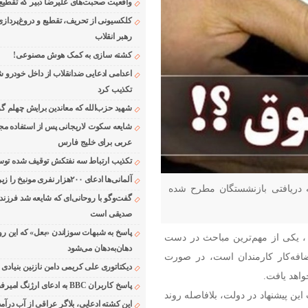
واقعیت صحبت‌های علیرضا دبیر که تقطیع
کلکسیونی از تحریف، تقطیع و دروغ‌پرداز
رهبر انقلاب
کشته سازی به کمک هوش مصنوعی!
اعدامی ادعایی ضدانقلاب از داخل خودرو ش
تکذیب کرد
شهید حزب‌الله که معاندین برایش چهلم گر
شایعه سکوت لاریجانی پس از استفاده مجر
عربی برای خلیج فارس
تکذیب ارتباط سه نفتکش توقیف شده توسط
آلمانی‌ها ادعای ۲۰۰هزار نفری مونیخ را زیر سوال بردند
جه دریافتی بازنشستگان مطرح شده
گفت‌وگو با روحانی‌ای که شایعه شد فرزند
صدیقی است
پاسخ به شبهات سوزاندن «بعل» که این رو
 رواج ۲۴ به نقل از تسنیم ، یکی از مهم‌ترین مباحث در دست
دهان‌به‌دهان می‌شود
فه‌کار کارمندان است، در صورت
دیکتاتوری علی کریمی دامن نازنین بنیادی
اهد یافت.
پاسخ کاربران BBC به ادعای ارژنگ امیرفضلی
پیشنهاد در دولت، بلافاصله روند
این کشته ادعایی، بلاگر عراقی از آب درآمد