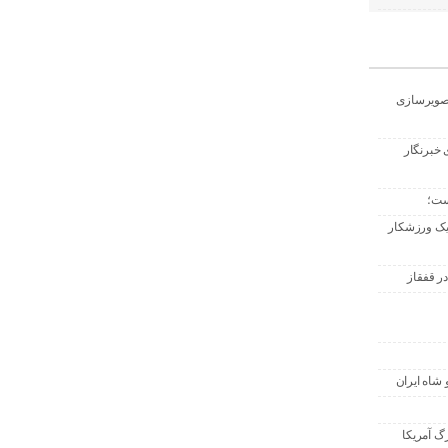
تصویرسازی
 خبرنگار
ست؛
 یک ورزشکار
ر قفقاز
 شاه ایران
گ آمریکا