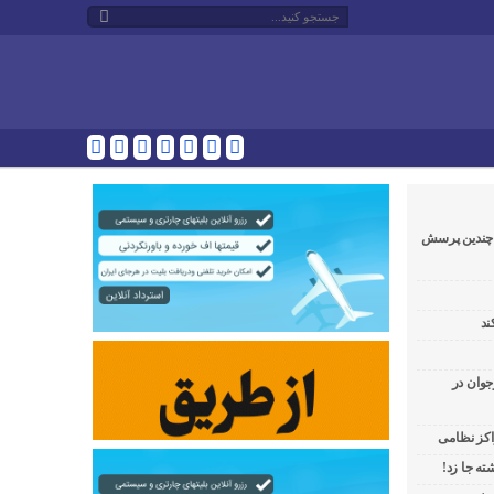
و چندین پرسش
ند
جوان در
راکز نظامی
ه جا زد!