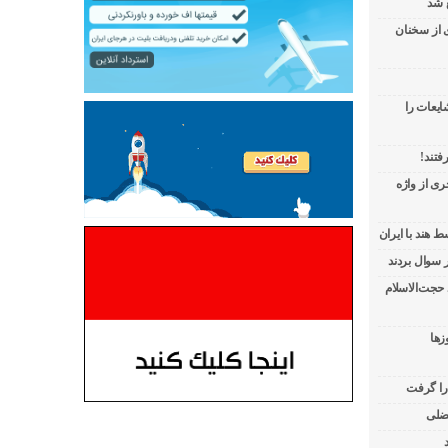
 شد
ی از سخنان
ایعات را
فتند!
ی از واژه
 هند با ایران
 حجت‌الاسلام
زها
 را گرفت