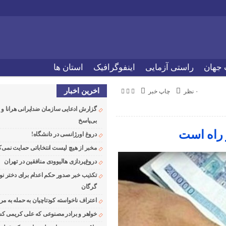
 جهان
راستی آزمایی
اینفوگرافیک
استان ها
اخرین اخبار
۰ نظر
چاپ خبر
گزارش ادعایی سازمان ضدایرانی هرانا 
بی‌پاسخ
 راه است
دروغ اورژانسی در دانشگاه!
مخبر از هیچ لیست انتخاباتی حمایت نمی‌ک
دروغ‌پردازی هالیوودی منافقین در تهران
تکذیب خبر صدور حکم اعدام برای دختر نو
گرگان
اعتراف ناخواسته کودتاچیان به حمله به م
خواهر و برادر مصنوعی که علی کریمی کشت