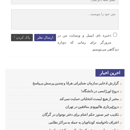
ذخیره نام، ایمیل و وبسایت من در
ارسال نظر
پاک کردن !
مرورگر برای زمانی که دوباره
دیدگاهی می‌نویسم.
اخرین اخبار
گزارش ادعایی سازمان ضدایرانی هرانا و چندین پرسش بی‌پاسخ
دروغ اورژانسی در دانشگاه!
مخبر از هیچ لیست انتخاباتی حمایت نمی‌کند
دروغ‌پردازی هالیوودی منافقین در تهران
تکذیب خبر صدور حکم اعدام برای دختر نوجوان در گرگان
اعتراف ناخواسته کودتاچیان به حمله به مراکز نظامی