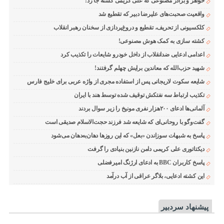
خواهر و برادر مصنوعی که علی کریمی کشته جا زد!
واقعیت صحبت‌های علیرضا دبیر که تقطیع شد
کلکسیونی از تحریف، تقطیع و دروغ‌پردازی از سخنان رهبر انقلاب
کشته سازی به کمک هوش مصنوعی!
اعدامی ادعایی ضدانقلاب از داخل خودرو شایعات را تکذیب کرد
شهید حزب‌الله که معاندین برایش چهلم گرفتند!
شایعه سکوت لاریجانی پس از استفاده مجری از واژه عربی برای خلیج فارس
تکذیب ارتباط سه نفتکش توقیف شده توسط هند با ایران
آلمانی‌ها ادعای ۲۰۰هزار نفری مونیخ را زیر سوال بردند
گفت‌وگو با روحانی‌ای که شایعه شد فرزند حجت‌الاسلام صدیقی است
پاسخ به شبهات سوزاندن «بعل» که این روزها دهان‌به‌دهان می‌شود
دیکتاتوری علی کریمی دامن نازنین بنیادی را گرفت
پاسخ کاربران BBC به ادعای ارژنگ امیرفضلی
این کشته ادعایی، بلاگر عراقی از آب درآمد
پیشنهاد سردبیر