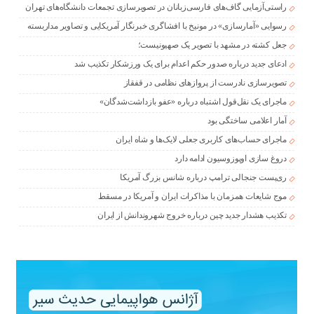
راستی‌آزمایی گاف‌های فارسی‌زبانان در تصویرسازی تجمعات دانشگاه‌های تهران
رسوایی «آمارسازی» در مونیخ با افشاگری خبرنگار آمریکایی و تصاویر مداربسته
جعل کشته در مشهد با تصویر یک صهیونیست؛
ادعای جدید درباره صدور حکم اعدام برای یک ورزشکار تکذیب شد
تصویرسازی نادرست از پروازهای نظامی در قفقاز
ماجرای یک نقل‌قول اشتباه درباره «عفو بازداشت‌شدگان»
آمار اعلامی ساختگی بود
ماجرای حساب‌های کاربری جعلی لایک‌ها و شاه ایران
دروغ سازی اوپوزوسیون ادامه دارد
ری‌پست جنجالی ترامپ درباره شانس بزرگ آمریکا
موج شایعات همزمان با مذاکرات ایران و آمریکا در مسقط
تکذیب هشدار جدید چین درباره خروج شهروندانش از ایران