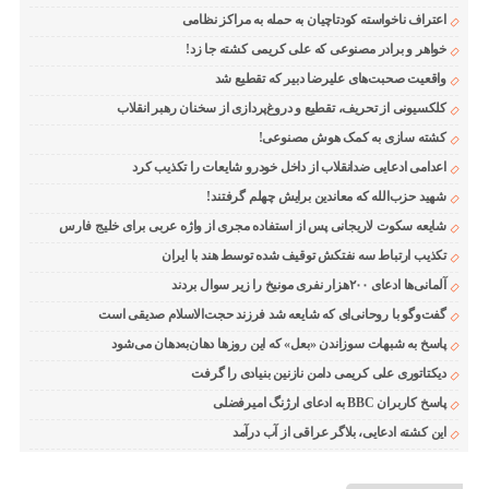
اعتراف ناخواسته کودتاچیان به حمله به مراکز نظامی
خواهر و برادر مصنوعی که علی کریمی کشته جا زد!
واقعیت صحبت‌های علیرضا دبیر که تقطیع شد
کلکسیونی از تحریف، تقطیع و دروغ‌پردازی از سخنان رهبر انقلاب
کشته سازی به کمک هوش مصنوعی!
اعدامی ادعایی ضدانقلاب از داخل خودرو شایعات را تکذیب کرد
شهید حزب‌الله که معاندین برایش چهلم گرفتند!
شایعه سکوت لاریجانی پس از استفاده مجری از واژه عربی برای خلیج فارس
تکذیب ارتباط سه نفتکش توقیف شده توسط هند با ایران
آلمانی‌ها ادعای ۲۰۰هزار نفری مونیخ را زیر سوال بردند
گفت‌وگو با روحانی‌ای که شایعه شد فرزند حجت‌الاسلام صدیقی است
پاسخ به شبهات سوزاندن «بعل» که این روزها دهان‌به‌دهان می‌شود
دیکتاتوری علی کریمی دامن نازنین بنیادی را گرفت
پاسخ کاربران BBC به ادعای ارژنگ امیرفضلی
این کشته ادعایی، بلاگر عراقی از آب درآمد