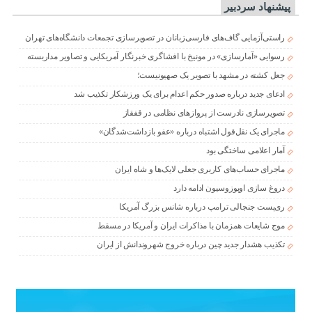
پیشنهاد سردبیر
راستی‌آزمایی گاف‌های فارسی‌زبانان در تصویرسازی تجمعات دانشگاه‌های تهران
رسوایی «آمارسازی» در مونیخ با افشاگری خبرنگار آمریکایی و تصاویر مداربسته
جعل کشته در مشهد با تصویر یک صهیونیست؛
ادعای جدید درباره صدور حکم اعدام برای یک ورزشکار تکذیب شد
تصویرسازی نادرست از پروازهای نظامی در قفقاز
ماجرای یک نقل‌قول اشتباه درباره «عفو بازداشت‌شدگان»
آمار اعلامی ساختگی بود
ماجرای حساب‌های کاربری جعلی لایک‌ها و شاه ایران
دروغ سازی اوپوزوسیون ادامه دارد
ری‌پست جنجالی ترامپ درباره شانس بزرگ آمریکا
موج شایعات همزمان با مذاکرات ایران و آمریکا در مسقط
تکذیب هشدار جدید چین درباره خروج شهروندانش از ایران