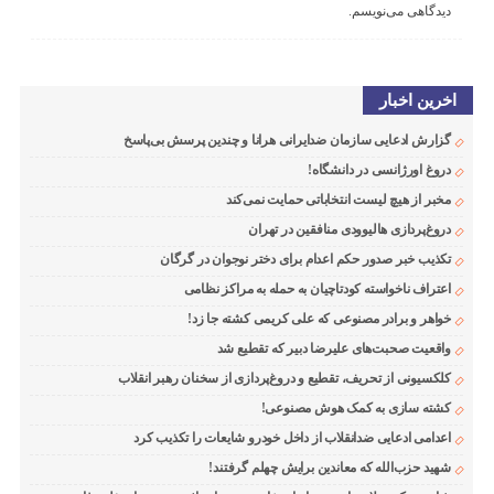
دیدگاهی می‌نویسم.
اخرین اخبار
گزارش ادعایی سازمان ضدایرانی هرانا و چندین پرسش بی‌پاسخ
دروغ اورژانسی در دانشگاه!
مخبر از هیچ لیست انتخاباتی حمایت نمی‌کند
دروغ‌پردازی هالیوودی منافقین در تهران
تکذیب خبر صدور حکم اعدام برای دختر نوجوان در گرگان
اعتراف ناخواسته کودتاچیان به حمله به مراکز نظامی
خواهر و برادر مصنوعی که علی کریمی کشته جا زد!
واقعیت صحبت‌های علیرضا دبیر که تقطیع شد
کلکسیونی از تحریف، تقطیع و دروغ‌پردازی از سخنان رهبر انقلاب
کشته سازی به کمک هوش مصنوعی!
اعدامی ادعایی ضدانقلاب از داخل خودرو شایعات را تکذیب کرد
شهید حزب‌الله که معاندین برایش چهلم گرفتند!