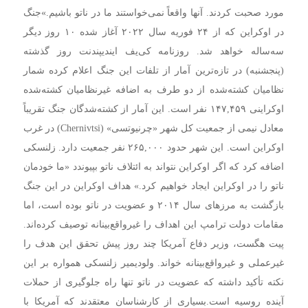
مورد صحبت کردند. آنها واقعاً نمی‌خواستند ما در ناتو باشیم.»
جنگ
در اوکراین که از ۲۴ فوریه سال ۲۰۲۲ آغاز شده ۱۰ روز دیگر
سه‌ساله خواهد شد.
روزنامه کی‌یف ایندیپندنت روز گذشته
(پنجشنبه) در تازه‌ترین آمار از تلفات این جنگ اعلام کرده شمار
نظامیان کشته‌شده از دو طرف به اضافه غیرنظامیان کشته‌شده
اوکراینی ۱۴۷,۴۵۹ نفر است.
این آمار از کشته‌شدگان جنگ تقریباً
معادل نیمی از جمعیت کل شهر «چرنیوتسی» (Chernivtsi) در غرب
اوکراین است. این شهر حدود ۲۶۵,۰۰۰ نفر جمعیت دارد.
زلنسکی
اضافه کرد که اگر اوکراین نتواند به ائتلاف ناتو بپیوندد «ما خودمان
ناتو را در اوکراین ایجاد خواهیم کرد.»
هداف اوکراین در این جنگ
بازگشت به مرزهای سال ۲۰۱۴ و عضویت در ناتو بوده است، اما
مقامات دولت ترامپ این اهداف را غیرواقع‌بینانه توصیف کرده‌اند.
پیت هگست، وزیر دفاع آمریکا چند روز پیش تحقق این هدف را
غیرعملی و غیرواقع‌بینانه خواند.
ولودیمیر زلنسکی همواره بر این
نکته تأکید داشته که عضویت در ناتو تنها راه جلوگیری از حملات
آینده روسیه است.
بسیاری از کارشناسان معتقدند که آمریکا با