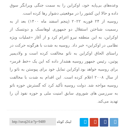
وعده‌های بی‌پایه خود، اوکراین را به سمت جنگی ویرانگر سوق
داده و حالا این کشور را در موقعیتی دشوار رها کرده است.
روسیه از ۲۴ فوریه ۲۰۲۲ (پنجم اسفند ماه ۱۴۰۰) بعد از به
رسمیت شناختن استقلال دو جمهوری لوهانسک و دونتسک از
اوکراین، به این منطقه نیرو اعزام کرد و از آغاز «عملیات ویژه
نظامی در اوکراین» خبر داد.
روسیه به شدت با هرگونه حرکت در
راستای الحاق اوکراین به ناتو مخالفت کرده است و ولادیمیر
پوتین، رئیس جمهور روسیه هشدار داده که این یک «خط قرمز»
برای روسیه خواهد بود.
اوکراین تمایل خود برای پیوستن به ناتو را
از سال ۲۰۰۸ اعلام کرده است. این اقدام به شدت با مخالفت
روسیه مواجه شد. دولت روسیه تأکید کرد که گسترش حوزه ناتو
به سرزمین های شوروی سابق امنیت ملی و حوزه نفوذ آن را
تهدید می‌کند.
لینک کوتاه