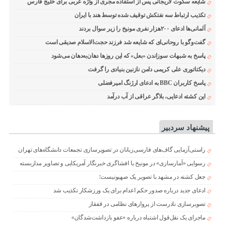
شایعه سکوت لاریجانی پس از استفاده مجری از واژه عربی برای خلیج فارس
تکذیب ارتباط سه نفتکش توقیف شده توسط هند با ایران
آلمانی‌ها ادعای ۲۰۰هزار نفری مونیخ را زیر سوال بردند
گفت‌وگو با روحانی‌ای که شایعه شد فرزند حجت‌الاسلام صدیقی است
پاسخ به شبهات سوزاندن «بعل» که این روزها دهان‌به‌دهان می‌شود
دیکتاتوری علی کریمی دامن نازنین بنیادی را گرفت
پاسخ کاربران BBC به ادعای ارژنگ امیرفضلی
این کشته ادعایی، بلاگر عراقی از آب درآمد
پیشنهاد سردبیر
راستی‌آزمایی گاف‌های فارسی‌زبانان در تصویرسازی تجمعات دانشگاه‌های تهران
رسوایی «آمارسازی» در مونیخ با افشاگری خبرنگار آمریکایی و تصاویر مداربسته
جعل کشته در مشهد با تصویر یک صهیونیست؛
ادعای جدید درباره صدور حکم اعدام برای یک ورزشکار تکذیب شد
تصویرسازی نادرست از پروازهای نظامی در قفقاز
ماجرای یک نقل‌قول اشتباه درباره «عفو بازداشت‌شدگان»