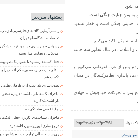
می‌شود.
یس به یمن جنایت جنگی است
پیشنهاد سردبیر
انبه، جنایتی جنگی است و خطر تشدید
راستی‌آزمایی گاف‌های فارسی‌زبانان در 
.
تجمعات دانشگاه‌های تهران
ه به مثل تاکید می‌کنیم.
رسوایی «آمارسازی» در مونیخ با افشاگری
 و اسلامی در قبال تجاوز سه جانبه
آمریکایی و تصاویر مداربسته
جعل کشته در مشهد با تصویر یک صهیونی
ردم یمن از غزه قدردانی می‌کنیم و
ادعای جدید درباره صدور حکم اعدام برای
‌ها، پایداری تظاهرکنندگان در میدان
تکذیب شد
تصویرسازی نادرست از پروازهای نظامی د
سلح یمن و تحرکات خودجوش و جهادی
ماجرای یک نقل‌قول اشتباه درباره «عفو
بازداشت‌شدگان»
آمار اعلامی ساختگی بود
ماجرای حساب‌های کاربری جعلی لایک‌ها و
نک کوتاه
دروغ سازی اوپوزوسیون ادامه دارد
ری‌پست جنجالی ترامپ درباره شانس بزر
 صهیونیستی