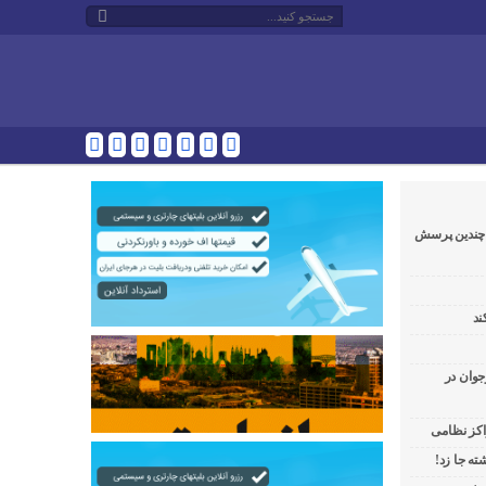
و چندین پرسش
ند
جوان در
راکز نظامی
ه جا زد!