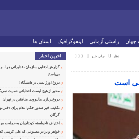
 جهان
راستی آزمایی
اینفوگرافیک
استان ها
اخرین اخبار
۰ نظر
چاپ خبر
گزارش ادعایی سازمان ضدایرانی هرانا 
بی‌پاسخ
می است
دروغ اورژانسی در دانشگاه!
مخبر از هیچ لیست انتخاباتی حمایت نمی‌ک
دروغ‌پردازی هالیوودی منافقین در تهران
تکذیب خبر صدور حکم اعدام برای دختر نو
گرگان
اعتراف ناخواسته کودتاچیان به حمله به م
خواهر و برادر مصنوعی که علی کریمی کشت