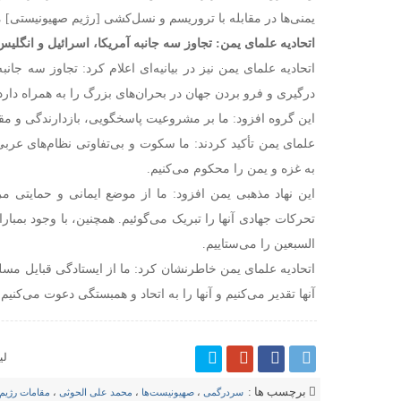
یمنی‌ها در مقابله با تروریسم و نسل‌کشی [رژیم صهیونیستی] 
اتحادیه علمای یمن: تجاوز سه جانبه آمریکا، اسرائیل و انگل
اتحادیه علمای یمن نیز در بیانیه‌ای اعلام کرد: تجاوز سه ج
درگیری و فرو بردن جهان در بحران‌های بزرگ را به همراه دارد
این گروه افزود: ما بر مشروعیت پاسخگویی، بازدارندگی و مقابل
علمای یمن تأکید کردند: ما سکوت و بی‌تفاوتی نظام‌های عربی
به غزه و یمن را محکوم می‌کنیم.
این نهاد مذهبی یمن افزود: ما از موضع ایمانی و حمایتی م
تحرکات جهادی آنها را تبریک می‌گوئیم. همچنین، با وجود بمباران
السبعین را می‌ستاییم.
اتحادیه علمای یمن خاطرنشان کرد: ما از ایستادگی قبایل م
آنها تقدیر می‌کنیم و آنها را به اتحاد و همبستگی دعوت می‌کنیم.
لی
برچسب ها :
سردرگمی
،
صهیونیست‌ها
،
محمد علی الحوثی
،
مقامات رژیم