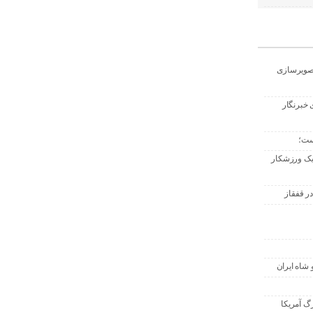
تصویرسازی
 خبرنگار
ست؛
 یک ورزشکار
ر قفقاز
 شاه ایران
گ آمریکا