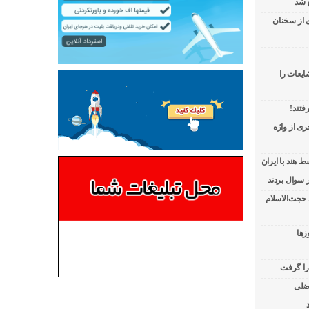
 شد
ی از سخنان
ایعات را
فتند!
ی از واژه
 هند با ایران
 حجت‌الاسلام
زها
 را گرفت