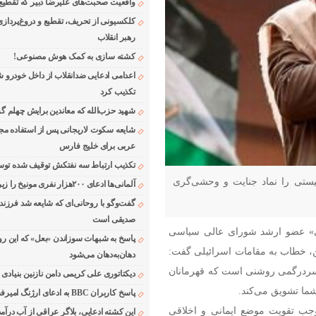
واقعیت صحبت‌های علیرضا دبیر که تقطیع
کلکسیونی از تحریف، تقطیع و دروغ‌پرداز
رهبر انقلاب
کشته سازی به کمک هوش مصنوعی!
اعدامی ادعایی ضدانقلاب از داخل خودرو ش
تکذیب کرد
شهید حزب‌الله که معاندین برایش چهلم گر
شایعه سکوت لاریجانی پس از استفاده مجر
عربی برای خلیج فارس
تکذیب ارتباط سه نفتکش توقیف شده توسط
ستی را نماد جنایت و وحشی‌گری
آلمانی‌ها ادعای ۲۰۰هزار نفری مونیخ را زیر سوال بردند
گفت‌وگو با روحانی‌ای که شایعه شد فرزند
صدیقی است
ی» عضو ارشد شورای عالی سیاسی
پاسخ به شبهات سوزاندن «بعل» که این رو
ن، خطاب به مقامات اسرائیلی گفت:
دهان‌به‌دهان می‌شود
ر سردرگمی روشنی است که قهرمانان
دیکتاتوری علی کریمی دامن نازنین بنیادی
شما تشویق می‌کند.
پاسخ کاربران BBC به ادعای ارژنگ امیرفضلی
وجب تقویت موضع ایمانی و اخلاقی
این کشته ادعایی، بلاگر عراقی از آب درآمد