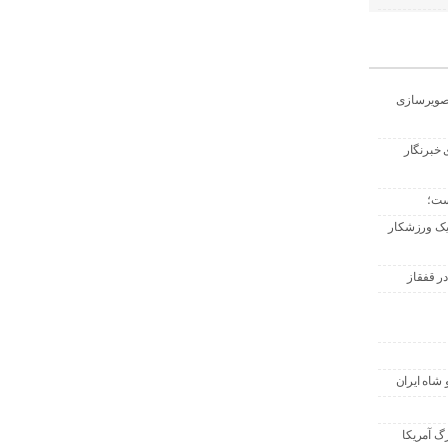
تصویرسازی
 خبرنگار
ست؛
 یک ورزشکار
ر قفقاز
 شاه ایران
گ آمریکا