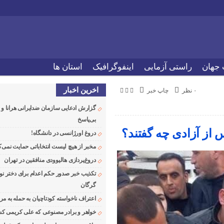
 جهان
راستی آزمایی
اینفوگرافیک
استان ها
اخرین اخبار
۰ نظر
چاپ خبر
گزارش ادعایی سازمان ضدایرانی هرانا 
بی‌پاسخ
از آزادی چه گفتند؟
دروغ اورژانسی در دانشگاه!
مخبر از هیچ لیست انتخاباتی حمایت نمی‌ک
دروغ‌پردازی هالیوودی منافقین در تهران
تکذیب خبر صدور حکم اعدام برای دختر نو
گرگان
اعتراف ناخواسته کودتاچیان به حمله به م
خواهر و برادر مصنوعی که علی کریمی کشت