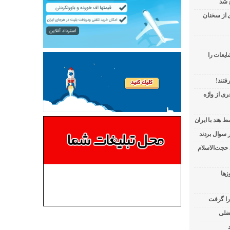
 شد
ی از سخنان
ایعات را
فتند!
ی از واژه
 هند با ایران
 حجت‌الاسلام
زها
 را گرفت