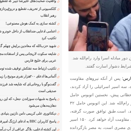
واقعیت صحبت‌های علیرضا دبیر که تقطیع
کلکسیونی از تحریف، تقطیع و دروغ‌پرداز
رهبر انقلاب
کشته سازی به کمک هوش مصنوعی!
اعدامی ادعایی ضدانقلاب از داخل خودرو ش
تکذیب کرد
شهید حزب‌الله که معاندین برایش چهلم گر
شایعه سکوت لاریجانی پس از استفاده مجر
ر مبادله اسرا وارد رام‌الله شد.
عربی برای خلیج فارس
رایط دشوار اسارت گفتند.
تکذیب ارتباط سه نفتکش توقیف شده توسط
آلمانی‌ها ادعای ۲۰۰هزار نفری مونیخ را زیر سوال بردند
ارس
؛ پس از آنکه نیروهای مقاومت
گفت‌وگو با روحانی‌ای که شایعه شد فرزند
، سه اسیر اسرائیلی را آزاد کردند،
صدیقی است
ظاتی پیش، نخستین اتوبوس حامل
پاسخ به شبهات سوزاندن «بعل» که این رو
اسرای فلسطینی، با ترک زندان عوفر عازم شهرک بیتونیا در رام‌الله شد. این اتوبوس حامل ۳۲
دهان‌به‌دهان می‌شود
طبق توافق صورت گرفته،
دیکتاتوری علی کریمی دامن نازنین بنیادی
اسرائیل ۱۸۳ اسیر فلسطینی را در ازای سه اسیر خود در نزد مقاومت آزاد خواهد کرد. ۱۵۰ اسیر
پاسخ کاربران BBC به ادعای ارژنگ امیرفضلی
ه شهروندی مصری است، به مصر بازگردانده
این کشته ادعایی، بلاگر عراقی از آب درآمد