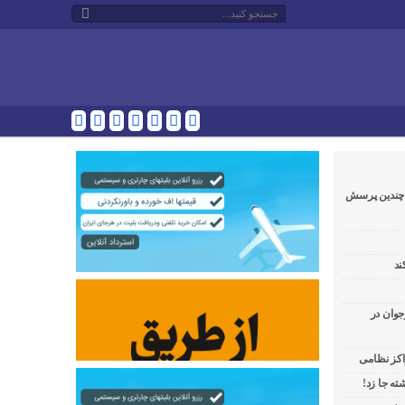
و چندین پرسش
ند
جوان در
راکز نظامی
ه جا زد!