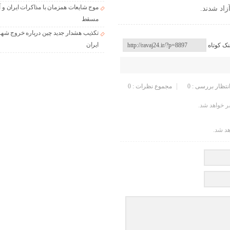
موج شایعات همزمان با مذاکرات ایران و آ
زاد شدند.
مسقط
تکذیب هشدار جدید چین درباره خروج شهر
ایران
نک کوتاه
انتظار بررسی : 0
مجموع نظرات : 0
 خواهد شد.
هد شد.