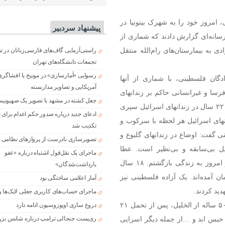
 امروز خود را به شهرک بیتونیا در
پیشنهاد سردبیر
رسانه‌ای گزارش دادند که شماری از
 به بیمارستان‌های رام‌الله منتقل
راستی‌آزمایی گاف‌های فارسی‌زبانان در 
تجمعات دانشگاه‌های تهران
رسوایی «آمارسازی» در مونیخ با افشاگری
دگان فلسطینی، با شماری از آنها
آمریکایی و تصاویر مداربسته
رسا و غیرانسانی حاکم بر زندانهای
جعل کشته در مشهد با تصویر یک صهیونی
در همین راستا، «وائل سماره» گفت: ۲۲ سال در زندانهای اسرائیل سپری
ادعای جدید درباره صدور حکم اعدام برای
انهای اسرائیل هر لحظه با سرکوب و
تکذیب شد
ی گفت: اوضاع در زندانهای گلبوع و
تصویرسازی نادرست از پروازهای نظامی د
ل بی‌سابقه و بی‌نظیر است.
عطا
ماجرای یک نقل‌قول اشتباه درباره «عفو
عبدالغنی نیز گفت: سه بار به حبس ابد محکوم شده بودم و امروز به زندگی بازگشتم. ۱۸ سال
بازداشت‌شدگان»
ن آمده‌اند.
یک آزاده فلسطینی نیز
آمار اعلامی ساختگی بود
دید کردند.
ماجرای حساب‌های کاربری جعلی لایک‌ها و
اسامه عصیده پس از تحمل ۲۳ سال اسارت، عماد ابو رموز ۵۰ ساله از الخلیل، پس از تحمل ۲۱
دروغ سازی اوپوزوسیون ادامه دارد
ری‌پست جنجالی ترامپ درباره شانس بزر
ان محکوم به حبس ابد و …از جمله دیگر اسرایی