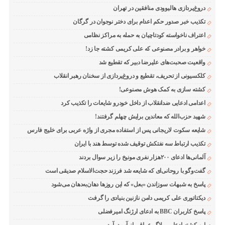
دروغ‌پردازی هالیوودی منافقین در تهران
تکذیب خبر صدور حکم اعدام برای دختر نوجوان در گرگان
اعتراف ناخواسته کودتاچیان به حمله به مراکز نظامی
خواهر و برادر مصنوعی که علی کریمی کشته جا زد!
واقعیت صحبت‌های علیرضا دبیر که تقطیع شد
کلکسیونی از تحریف، تقطیع و دروغ‌پردازی از سخنان رهبر انقلاب
کشته سازی به کمک هوش مصنوعی!
اعدامی ادعایی ضدانقلاب از داخل خودرو شایعات را تکذیب کرد
شهید حزب‌الله که معاندین برایش چهلم گرفتند!
شایعه سکوت لاریجانی پس از استفاده مجری از واژه عربی برای خلیج فارس
تکذیب ارتباط سه نفتکش توقیف شده توسط هند با ایران
آلمانی‌ها ادعای ۲۰۰هزار نفری مونیخ را زیر سوال بردند
گفت‌وگو با روحانی‌ای که شایعه شد فرزند حجت‌الاسلام صدیقی است
پاسخ به شبهات سوزاندن «بعل» که این روزها دهان‌به‌دهان می‌شود
دیکتاتوری علی کریمی دامن نازنین بنیادی را گرفت
پاسخ کاربران BBC به ادعای ارژنگ امیرفضلی
این کشته ادعایی، بلاگر عراقی از آب درآمد