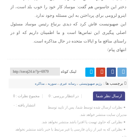
دختر این جاسوس هم گفت: موساد کار خود را خوب بلد است، از
اینرو لزومی برای پرداختن به این مسئله وجود ندارد.
این صهیونیست فاش کرد که دیدی برنیاع رئیس موساد مسئول
اصلی پیگیری این تماس‌ها است و ما اطمینان داریم که او در
راستای منافع ما و ایالات متحده در حال مذاکره است.
انتهای پیام/
لینک کوتاه
برچسب ها :
رژیم صهیونیستی
،
رسانه عبری
،
سوریه
،
مذاکره
ارسال نظر شما
در انتظار بررسی : 0
مجموع نظرات : 0
انتشار یافته : ۰
نظرات ارسال شده توسط شما، پس از تایید توسط
مدیران سایت منتشر خواهد شد.
نظراتی که حاوی تهمت یا افترا باشد منتشر نخواهد شد.
نظراتی که به غیر از زبان فارسی یا غیر مرتبط با خبر باشد منتشر نخواهد
شد.