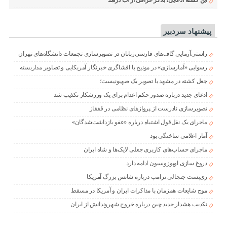
پیشنهاد سردبیر
راستی‌آزمایی گاف‌های فارسی‌زبانان در تصویرسازی تجمعات دانشگاه‌های تهران
رسوایی «آمارسازی» در مونیخ با افشاگری خبرنگار آمریکایی و تصاویر مداربسته
جعل کشته در مشهد با تصویر یک صهیونیست؛
ادعای جدید درباره صدور حکم اعدام برای یک ورزشکار تکذیب شد
تصویرسازی نادرست از پروازهای نظامی در قفقاز
ماجرای یک نقل‌قول اشتباه درباره «عفو بازداشت‌شدگان»
آمار اعلامی ساختگی بود
ماجرای حساب‌های کاربری جعلی لایک‌ها و شاه ایران
دروغ سازی اوپوزوسیون ادامه دارد
ری‌پست جنجالی ترامپ درباره شانس بزرگ آمریکا
موج شایعات همزمان با مذاکرات ایران و آمریکا در مسقط
تکذیب هشدار جدید چین درباره خروج شهروندانش از ایران