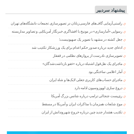
پیشنهاد سردبیر
راستی‌آزمایی گاف‌های فارسی‌زبانان در تصویرسازی تجمعات دانشگاه‌های تهران
رسوایی «آمارسازی» در مونیخ با افشاگری خبرنگار آمریکایی و تصاویر مداربسته
جعل کشته در مشهد با تصویر یک صهیونیست؛
ادعای جدید درباره صدور حکم اعدام برای یک ورزشکار تکذیب شد
تصویرسازی نادرست از پروازهای نظامی در قفقاز
ماجرای یک نقل‌قول اشتباه درباره «عفو بازداشت‌شدگان»
آمار اعلامی ساختگی بود
ماجرای حساب‌های کاربری جعلی لایک‌ها و شاه ایران
دروغ سازی اوپوزوسیون ادامه دارد
ری‌پست جنجالی ترامپ درباره شانس بزرگ آمریکا
موج شایعات همزمان با مذاکرات ایران و آمریکا در مسقط
تکذیب هشدار جدید چین درباره خروج شهروندانش از ایران