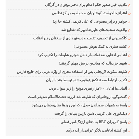
تکذیب خبر صدور حکم اعدام برای دختر نوجوان در گرگان
اعتراف ناخواسته کودتاچیان به حمله به مراکز نظامی
خواهر و برادر مصنوعی که علی کریمی کشته جا زد!
واقعیت صحبت‌های علیرضا دبیر که تقطیع شد
کلکسیونی از تحریف، تقطیع و دروغ‌پردازی از سخنان رهبر انقلاب
کشته سازی به کمک هوش مصنوعی!
اعدامی ادعایی ضدانقلاب از داخل خودرو شایعات را تکذیب کرد
شهید حزب‌الله که معاندین برایش چهلم گرفتند!
شایعه سکوت لاریجانی پس از استفاده مجری از واژه عربی برای خلیج فارس
تکذیب ارتباط سه نفتکش توقیف شده توسط هند با ایران
آلمانی‌ها ادعای ۲۰۰هزار نفری مونیخ را زیر سوال بردند
گفت‌وگو با روحانی‌ای که شایعه شد فرزند حجت‌الاسلام صدیقی است
پاسخ به شبهات سوزاندن «بعل» که این روزها دهان‌به‌دهان می‌شود
دیکتاتوری علی کریمی دامن نازنین بنیادی را گرفت
پاسخ کاربران BBC به ادعای ارژنگ امیرفضلی
این کشته ادعایی، بلاگر عراقی از آب درآمد