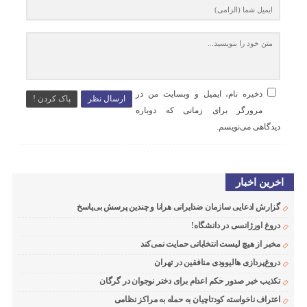
ذخیره نام، ایمیل و وبسایت من در
ارسال نظر
پاک کردن !
مرورگر برای زمانی که دوباره
دیدگاهی می‌نویسم.
اخرین اخبار
گزارش ادعایی سازمان ضدایرانی هرانا و چندین پرسش بی‌پاسخ
دروغ اورژانسی در دانشگاه!
مخبر از هیچ لیست انتخاباتی حمایت نمی‌کند
دروغ‌پردازی هالیوودی منافقین در تهران
تکذیب خبر صدور حکم اعدام برای دختر نوجوان در گرگان
اعتراف ناخواسته کودتاچیان به حمله به مراکز نظامی