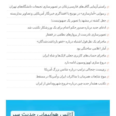
راستی‌آزمایی گاف‌های فارسی‌زبانان در تصویرسازی تجمعات دانشگاه‌های تهران
رسوایی «آمارسازی» در مونیخ با افشاگری خبرنگار آمریکایی و تصاویر مداربسته
جعل کشته در مشهد با تصویر یک صهیونیست؛
ادعای جدید درباره صدور حکم اعدام برای یک ورزشکار تکذیب شد
تصویرسازی نادرست از پروازهای نظامی در قفقاز
ماجرای یک نقل‌قول اشتباه درباره «عفو بازداشت‌شدگان»
آمار اعلامی ساختگی بود
ماجرای حساب‌های کاربری جعلی لایک‌ها و شاه ایران
دروغ سازی اوپوزوسیون ادامه دارد
ری‌پست جنجالی ترامپ درباره شانس بزرگ آمریکا
موج شایعات همزمان با مذاکرات ایران و آمریکا در مسقط
تکذیب هشدار جدید چین درباره خروج شهروندانش از ایران