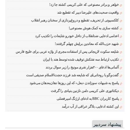
خواهر و برادر مصنوعی که علی کریمی کشته جا زد!
واقعیت صحبت‌های علیرضا دبیر که تقطیع شد
کلکسیونی از تحریف، تقطیع و دروغ‌پردازی از سخنان رهبر انقلاب
کشته سازی به کمک هوش مصنوعی!
اعدامی ادعایی ضدانقلاب از داخل خودرو شایعات را تکذیب کرد
شهید حزب‌الله که معاندین برایش چهلم گرفتند!
شایعه سکوت لاریجانی پس از استفاده مجری از واژه عربی برای خلیج فارس
تکذیب ارتباط سه نفتکش توقیف شده توسط هند با ایران
آلمانی‌ها ادعای ۲۰۰هزار نفری مونیخ را زیر سوال بردند
گفت‌وگو با روحانی‌ای که شایعه شد فرزند حجت‌الاسلام صدیقی است
پاسخ به شبهات سوزاندن «بعل» که این روزها دهان‌به‌دهان می‌شود
دیکتاتوری علی کریمی دامن نازنین بنیادی را گرفت
پاسخ کاربران BBC به ادعای ارژنگ امیرفضلی
این کشته ادعایی، بلاگر عراقی از آب درآمد
پیشنهاد سردبیر