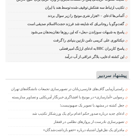
تکذیب ارتباط سه نفتکش توقیف شده توسط هند با ایران
آلمانی‌ها ادعای ۲۰۰هزار نفری مونیخ را زیر سوال بردند
گفت‌وگو با روحانی‌ای که شایعه شد فرزند حجت‌الاسلام صدیقی است
پاسخ به شبهات سوزاندن «بعل» که این روزها دهان‌به‌دهان می‌شود
دیکتاتوری علی کریمی دامن نازنین بنیادی را گرفت
پاسخ کاربران BBC به ادعای ارژنگ امیرفضلی
این کشته ادعایی، بلاگر عراقی از آب درآمد
پیشنهاد سردبیر
راستی‌آزمایی گاف‌های فارسی‌زبانان در تصویرسازی تجمعات دانشگاه‌های تهران
رسوایی «آمارسازی» در مونیخ با افشاگری خبرنگار آمریکایی و تصاویر مداربسته
جعل کشته در مشهد با تصویر یک صهیونیست؛
ادعای جدید درباره صدور حکم اعدام برای یک ورزشکار تکذیب شد
تصویرسازی نادرست از پروازهای نظامی در قفقاز
ماجرای یک نقل‌قول اشتباه درباره «عفو بازداشت‌شدگان»