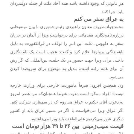
هر قانونی که وجود داشته باشد همه آحاد ملت از جمله دولتمردان
باید اجرا کنند
به عراق سفر می کنم
محمدجواد ظریف معاون راهبردی رئیس‌جمهوری با بیان توضیحاتی
درباره نامه‌نگاری مقدماتی برای درخواست ویزا از آلمان در جریان
سفر به داووس، علت این امر را توقف در فرانکفورت به دلیل
ناهماهنگی پروازها اعلام کرد و گفت: عجیب است یک نامه‌نگاری
داخلی برای ویزا جهت حضور در یک جلسه بین‌المللی که گزارش
آن برای همه رفته است، تبدیل به موضوع برای سروصدا کردن
می‌شود.
وی همچنین افزود: صرفاً ماموریت خارجی برای وزارت خارجه
نیست؛ افراد ممکن است دعوت شوند؛ همچنان‌که من عصر امروز
به دعوت آقای حکیم به عراق می‌روم که در سمیناری شرکت کنم.
اگر عراق ویزا می‌خواست یا اگر در مسیر عراق باید از کشور
دیگری عبور می‌کردیم علی‌القاعده باید ویزا می‌داشتیم.
قیمت سیب‌زمینی بین ۳۶ تا ۳۹ هزار تومان است
غلامرضا نوری قزلجه وزیر جهاد کشاورزی درباره قیمت