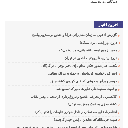
دیدگاهی می‌نویسم.
اخرین اخبار
گزارش ادعایی سازمان ضدایرانی هرانا و چندین پرسش بی‌پاسخ
دروغ اورژانسی در دانشگاه!
مخبر از هیچ لیست انتخاباتی حمایت نمی‌کند
دروغ‌پردازی هالیوودی منافقین در تهران
تکذیب خبر صدور حکم اعدام برای دختر نوجوان در گرگان
اعتراف ناخواسته کودتاچیان به حمله به مراکز نظامی
خواهر و برادر مصنوعی که علی کریمی کشته جا زد!
واقعیت صحبت‌های علیرضا دبیر که تقطیع شد
کلکسیونی از تحریف، تقطیع و دروغ‌پردازی از سخنان رهبر انقلاب
کشته سازی به کمک هوش مصنوعی!
اعدامی ادعایی ضدانقلاب از داخل خودرو شایعات را تکذیب کرد
شهید حزب‌الله که معاندین برایش چهلم گرفتند!
شایعه سکوت لاریجانی پس از استفاده مجری از واژه عربی برای خلیج فارس