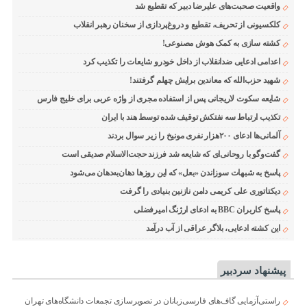
واقعیت صحبت‌های علیرضا دبیر که تقطیع شد
کلکسیونی از تحریف، تقطیع و دروغ‌پردازی از سخنان رهبر انقلاب
کشته سازی به کمک هوش مصنوعی!
اعدامی ادعایی ضدانقلاب از داخل خودرو شایعات را تکذیب کرد
شهید حزب‌الله که معاندین برایش چهلم گرفتند!
شایعه سکوت لاریجانی پس از استفاده مجری از واژه عربی برای خلیج فارس
تکذیب ارتباط سه نفتکش توقیف شده توسط هند با ایران
آلمانی‌ها ادعای ۲۰۰هزار نفری مونیخ را زیر سوال بردند
گفت‌وگو با روحانی‌ای که شایعه شد فرزند حجت‌الاسلام صدیقی است
پاسخ به شبهات سوزاندن «بعل» که این روزها دهان‌به‌دهان می‌شود
دیکتاتوری علی کریمی دامن نازنین بنیادی را گرفت
پاسخ کاربران BBC به ادعای ارژنگ امیرفضلی
این کشته ادعایی، بلاگر عراقی از آب درآمد
پیشنهاد سردبیر
راستی‌آزمایی گاف‌های فارسی‌زبانان در تصویرسازی تجمعات دانشگاه‌های تهران