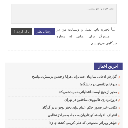
ذخیره نام، ایمیل و وبسایت من در
ارسال نظر
پاک کردن !
مرورگر برای زمانی که دوباره
دیدگاهی می‌نویسم.
اخرین اخبار
گزارش ادعایی سازمان ضدایرانی هرانا و چندین پرسش بی‌پاسخ
دروغ اورژانسی در دانشگاه!
مخبر از هیچ لیست انتخاباتی حمایت نمی‌کند
دروغ‌پردازی هالیوودی منافقین در تهران
تکذیب خبر صدور حکم اعدام برای دختر نوجوان در گرگان
اعتراف ناخواسته کودتاچیان به حمله به مراکز نظامی
خواهر و برادر مصنوعی که علی کریمی کشته جا زد!