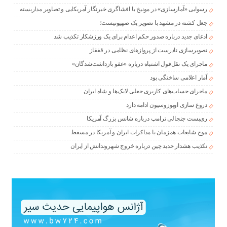
رسوایی «آمارسازی» در مونیخ با افشاگری خبرنگار آمریکایی و تصاویر مداربسته
جعل کشته در مشهد با تصویر یک صهیونیست؛
ادعای جدید درباره صدور حکم اعدام برای یک ورزشکار تکذیب شد
تصویرسازی نادرست از پروازهای نظامی در قفقاز
ماجرای یک نقل‌قول اشتباه درباره «عفو بازداشت‌شدگان»
آمار اعلامی ساختگی بود
ماجرای حساب‌های کاربری جعلی لایک‌ها و شاه ایران
دروغ سازی اوپوزوسیون ادامه دارد
ری‌پست جنجالی ترامپ درباره شانس بزرگ آمریکا
موج شایعات همزمان با مذاکرات ایران و آمریکا در مسقط
تکذیب هشدار جدید چین درباره خروج شهروندانش از ایران