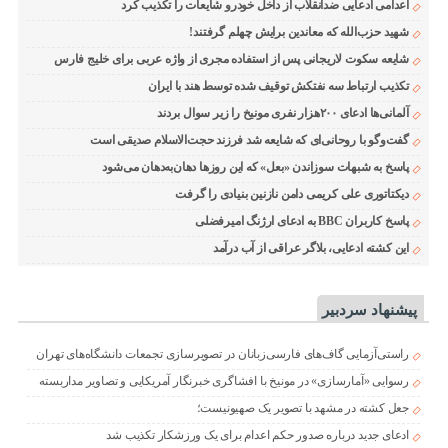
اعدامی ادعایی ضدانقلاب از داخل خودرو شایعات را تکذیب کرد
شهید حزب‌الله که معاندین برایش چهلم گرفتند!
شایعه سکوت لاریجانی پس از استفاده مجری از واژه عربی برای خلیج فارس
تکذیب ارتباط سه نفتکش توقیف شده توسط هند با ایران
آلمانی‌ها ادعای ۲۰۰هزار نفری مونیخ را زیر سوال بردند
گفت‌وگو با روحانی‌ای که شایعه شد فرزند حجت‌الاسلام صدیقی است
پاسخ به شبهات سوزاندن «بعل» که این روزها دهان‌به‌دهان می‌شود
دیکتاتوری علی کریمی دامن نازنین بنیادی را گرفت
پاسخ کاربران BBC به ادعای ارژنگ امیرفضلی
این کشته ادعایی، بلاگر عراقی از آب درآمد
پیشنهاد سردبیر
راستی‌آزمایی گاف‌های فارسی‌زبانان در تصویرسازی تجمعات دانشگاه‌های تهران
رسوایی «آمارسازی» در مونیخ با افشاگری خبرنگار آمریکایی و تصاویر مداربسته
جعل کشته در مشهد با تصویر یک صهیونیست؛
ادعای جدید درباره صدور حکم اعدام برای یک ورزشکار تکذیب شد