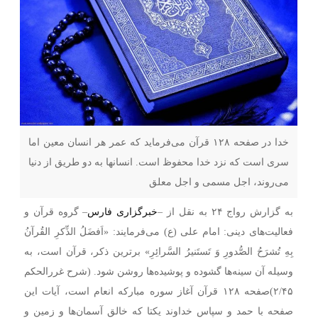
خدا در صفحه ۱۲۸ قرآن می‌فرماید که عمر هر انسان معین اما
سری است که نزد خدا محفوظ است. انسانها به دو طریق از دنیا
می‌روند، اجل مسمی و اجل معلق
به گزارش رواج ۲۴ به نقل از –
خبرگزاری فارس
– گروه قرآن و
فعالیت‌های دینی: امام علی (ع) می‌فرمایند: «اَفضَلُ الذِّکرِ القُرآنُ
بِهِ تُشرَحُ الصُّدورِ وَ تَستَنیرُ السَّرائِرِ» برترین ذکر، قرآن است، به
وسیله آن سینه‌ها گشوده و پوشیده‌ها روشن شود. (شرح غررالحکم
۲/۴۵)
صفحه ۱۲۸ قرآن آغاز سوره مبارکه انعام است، آیات این
صفحه با حمد و سپاس خداوند یکتا که خالق آسمان‌ها و زمین و