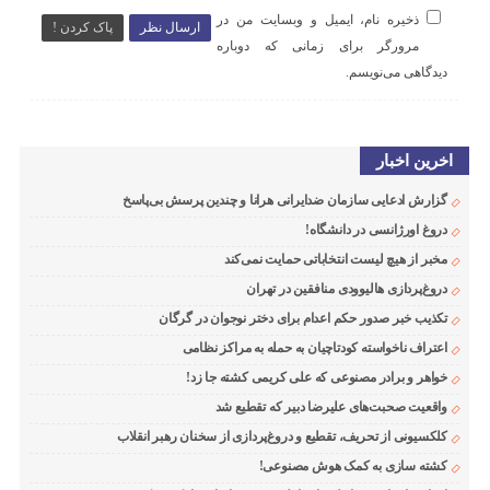
ذخیره نام، ایمیل و وبسایت من در
ارسال نظر
پاک کردن !
مرورگر برای زمانی که دوباره
دیدگاهی می‌نویسم.
اخرین اخبار
گزارش ادعایی سازمان ضدایرانی هرانا و چندین پرسش بی‌پاسخ
دروغ اورژانسی در دانشگاه!
مخبر از هیچ لیست انتخاباتی حمایت نمی‌کند
دروغ‌پردازی هالیوودی منافقین در تهران
تکذیب خبر صدور حکم اعدام برای دختر نوجوان در گرگان
اعتراف ناخواسته کودتاچیان به حمله به مراکز نظامی
خواهر و برادر مصنوعی که علی کریمی کشته جا زد!
واقعیت صحبت‌های علیرضا دبیر که تقطیع شد
کلکسیونی از تحریف، تقطیع و دروغ‌پردازی از سخنان رهبر انقلاب
کشته سازی به کمک هوش مصنوعی!