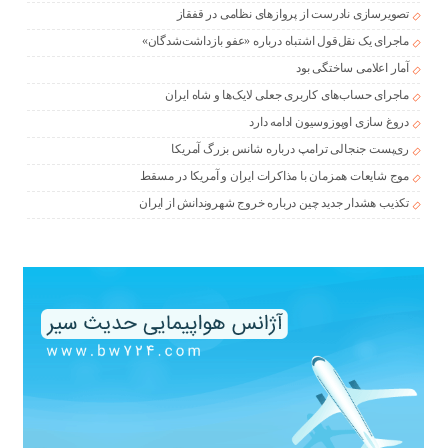
تصویرسازی نادرست از پروازهای نظامی در قفقاز
ماجرای یک نقل‌قول اشتباه درباره «عفو بازداشت‌شدگان»
آمار اعلامی ساختگی بود
ماجرای حساب‌های کاربری جعلی لایک‌ها و شاه ایران
دروغ سازی اوپوزوسیون ادامه دارد
ری‌پست جنجالی ترامپ درباره شانس بزرگ آمریکا
موج شایعات همزمان با مذاکرات ایران و آمریکا در مسقط
تکذیب هشدار جدید چین درباره خروج شهروندانش از ایران