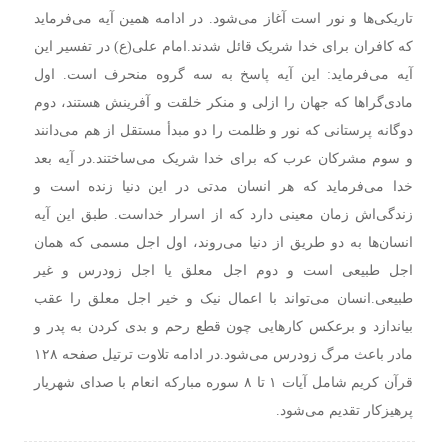
تاریکی‌ها و نور است آغاز می‌شود. در ادامه همین آیه می‌فرماید
که کافران برای خدا شریک قائل شدند.
امام علی(ع) در تفسیر این
آیه می‌فرماید: این آیه پاسخ به سه گروه منحرف است. اول
مادی‌گراها که جهان را ازلی و منکر خلقت و آفرینش هستند، دوم
دوگانه پرستانی که نور و ظلمت را دو مبدأ مستقل از هم می‌دانند
و سوم مشرکان عرب که برای خدا شریک می‌ساختند.
در آیه بعد
خدا می‌فرماید که هر انسان مدتی در این دنیا زنده است و
زندگی‌اش زمان معینی دارد که از اسرار خداست. طبق این آیه
انسان‌ها به دو طریق از دنیا می‌روند، اول اجل مسمی که همان
اجل طبیعی است و دوم اجل معلق یا اجل زودرس و غیر
طبیعی.
انسان می‌تواند با اعمال نیک و خیر اجل معلق را عقب
بیاندازد و برعکس کارهایی چون قطع رحم و بدی کردن به پدر و
مادر باعث مرگ زودرس می‌شود.
در ادامه تلاوت ترتیل صفحه ۱۲۸
قرآن کریم شامل آیات ۱ تا ۸ سوره مبارکه انعام با صدای شهریار
پرهیزکار تقدیم می‌شود.