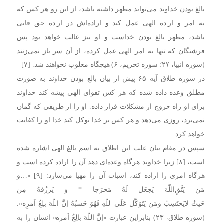
بالغ بودن خداوند می‌تواند مظهر داشته باشد، از این رو هر کس که
به امر و اراده الهی عمل کند و اراده‌اش در اراده حق فانی
باشد، مظهر بالغ بودن خداست و او نیز غالب خواهد بود پس
فرشتگان که تنها به امر الهی عمل کرده، از آن سر باز نمی‌زنند
(سوره انبیا، ۲۷؛ سوره تحریم، ۶) هیچگاه مغلوب نخواهند شد. [۷]
در سوره طلاق آیه ۶۵ پیش از بیان بالغ بودن خداوند به صورت
مطلق وعده داده شده که هر کس تقوای الهی پیشه کند خداوند
برای او راه خروج از مشکلات قرار داده. او را از طریقی که گمان
نمی‌برد، روزی می‌دهد و هر کس بر خدا توکل کند خدا او را کفایت
خواهد کرد.
سپس در مقام بیان علت این اطلاق به اسم بالغ الهی اشاره شده
است، [۸] زیرا خداوند هرگاه وعده‌ای دهد آن را اراده کرده است و
هرگاه امری را اراده کند، اسباب آن را مهیا می‌سازد: [۹] «…و
مَن یَتَّقِ‌اللّهَ یَجعَل لَهُ مَخرَجا * و یَرزُقهُ مِن
حَیثُ لایَحتَسِبُ ومَن یَتَوَکَّل عَلَی اللّهِ فَهُوَ حَسبُهُ اِنَّ اللّهَ بلِغُ اَمرِه».
(سوره طلاق، ۲‌۳) بنابراین عبارت «اِنَّ اللّهَ بالِغُ اَمرِه» انسان را به