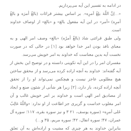
در ادامه به تفسیر این آیه می‌پردازیم.
«…اِنَّ اللّهَ بلِغُ اَمرِه». بر اساس بیشتر قرائات (بالغٌ أمرَه و بالغُ
أمرِه) «أمر» در این آیه مفعول بالغ» و «بالغ» از اوصاف خداوند
است.
ولی طبق قرائتی شاذ (بالغٌ أمرُه) «بالغ» وصف امر الهی و به
معنای نافذ بودن امر خدا خواهد بود [۱] در حالی که در صورت
نخست آیه بدین معناست که خداوند به امر خویش می‌رسد.
مفسران امر را در این آیه تکوینی دانسته و در توضیح این بخش از
آیه گفته‌اند: خداوند به آنچه اراده کرده می‌رسد و از محقق ساختن
هیچ مطلوبی عاجز نیست و هیچکس نمی‌تواند او را از تحقق
آنچه اراده کرده، باز دارد، [۲] زیرا هر شأنی از شئون صنع و ایجاد
از مصادیق امر الهی است و خداوند بر امر خویش غالب و آن
امر مغلوب خداست و گزیری جز اطاعت از او ندارد: «واللّهُ غالِبٌ
عَلی اَمرِه» (سوره یوسف، ۲۱ ۳ و نیز سوره بقره، ۱۱۷؛ سوره آل
عمران، ۴۷؛ سوره انفال، ۴۲؛ سوره مریم، ۳۵ و…)
بنابراین خداوند به هر چیزی که مشیت و اراده‌اش به آن تعلق