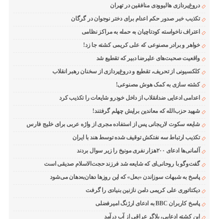
دروغ‌پردازی هالیوودی منافقین در تهران
تکذیب خبر صدور حکم اعدام برای دختر نوجوان در گرگان
اعتراف ناخواسته کودتاچیان به حمله به مراکز نظامی
خواهر و برادر مصنوعی که علی کریمی کشته جا زد!
واقعیت صحبت‌های علیرضا دبیر که تقطیع شد
کلکسیونی از تحریف، تقطیع و دروغ‌پردازی از سخنان رهبر انقلاب
کشته سازی به کمک هوش مصنوعی!
اعدامی ادعایی ضدانقلاب از داخل خودرو شایعات را تکذیب کرد
شهید حزب‌الله که معاندین برایش چهلم گرفتند!
شایعه سکوت لاریجانی پس از استفاده مجری از واژه عربی برای خلیج فارس
تکذیب ارتباط سه نفتکش توقیف شده توسط هند با ایران
آلمانی‌ها ادعای ۲۰۰هزار نفری مونیخ را زیر سوال بردند
گفت‌وگو با روحانی‌ای که شایعه شد فرزند حجت‌الاسلام صدیقی است
پاسخ به شبهات سوزاندن «بعل» که این روزها دهان‌به‌دهان می‌شود
دیکتاتوری علی کریمی دامن نازنین بنیادی را گرفت
پاسخ کاربران BBC به ادعای ارژنگ امیرفضلی
این کشته ادعایی، بلاگر عراقی از آب درآمد