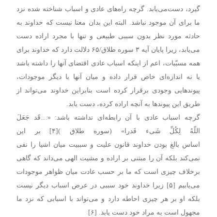
گیرد، دست‌می‌یابد. گرچه راه‌های عادی و اسباب شناخته شده نزد
ما برای آن موجود نباشد. البته این بدان معنا نیست که خداوند به
حادثه مورد نظر بدون سببی طبیعی و تنها با مجرد اراده دست
می‌یابد، زیرا پایان آیه ۳ سوره طلاق/۶۵ دلالت دارد که خداوند برای
همه مسبّبات، اعم از اینکه اسباب عادی اقتضای آنها را داشته باشد
یا نه اندازه‌ای خاص قرار داده و میان آنها با دیگر موجودات،
پیوندهایی وجودی برقرار کرده است بنابراین خداوند می‌تواند از
طریق این پیوندها به آنچه اراده کرده، دست یابد.
گرچه اسباب عادی با آن رابطه‌ای نداشته باشد: «…قَد جَعَلَ
اللّهُ لِکُلِّ شَیء قَدرا» (سوره طلاق )[۴] بر این
اساس بالغ بودن خداوند قانون علیت و سببیت میان اشیا را نفی
نمی‌کند بلکه آن را مبتنی بر اراده و مشیت الهی می‌داند که گاهی
برخلاف چیزی است که ما بر حسب عادت میان ظواهر موجودات
می‌یابیم [۵] زیرا خداوند خود سببی در عرض اسباب دیگر نیست
بلکه او بر هر چیزی احاطه دارد و می‌تواند با اسبابی که نزد ما
مجهول است به مراد خود دست یابد. [۶]