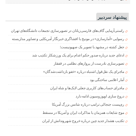
پیشنهاد سردبیر
راستی‌آزمایی گاف‌های فارسی‌زبانان در تصویرسازی تجمعات دانشگاه‌های تهران
رسوایی «آمارسازی» در مونیخ با افشاگری خبرنگار آمریکایی و تصاویر مداربسته
جعل کشته در مشهد با تصویر یک صهیونیست؛
ادعای جدید درباره صدور حکم اعدام برای یک ورزشکار تکذیب شد
تصویرسازی نادرست از پروازهای نظامی در قفقاز
ماجرای یک نقل‌قول اشتباه درباره «عفو بازداشت‌شدگان»
آمار اعلامی ساختگی بود
ماجرای حساب‌های کاربری جعلی لایک‌ها و شاه ایران
دروغ سازی اوپوزوسیون ادامه دارد
ری‌پست جنجالی ترامپ درباره شانس بزرگ آمریکا
موج شایعات همزمان با مذاکرات ایران و آمریکا در مسقط
تکذیب هشدار جدید چین درباره خروج شهروندانش از ایران