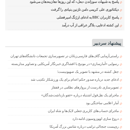
پاسخ به شبهات سوزاندن «بعل» که این روزها دهان‌به‌دهان می‌شود
دیکتاتوری علی کریمی دامن نازنین بنیادی را گرفت
پاسخ کاربران BBC به ادعای ارژنگ امیرفضلی
این کشته ادعایی، بلاگر عراقی از آب درآمد
پیشنهاد سردبیر
راستی‌آزمایی گاف‌های فارسی‌زبانان در تصویرسازی تجمعات دانشگاه‌های تهران
رسوایی «آمارسازی» در مونیخ با افشاگری خبرنگار آمریکایی و تصاویر مداربسته
جعل کشته در مشهد با تصویر یک صهیونیست؛
ادعای جدید درباره صدور حکم اعدام برای یک ورزشکار تکذیب شد
تصویرسازی نادرست از پروازهای نظامی در قفقاز
ماجرای یک نقل‌قول اشتباه درباره «عفو بازداشت‌شدگان»
آمار اعلامی ساختگی بود
ماجرای حساب‌های کاربری جعلی لایک‌ها و شاه ایران
دروغ سازی اوپوزوسیون ادامه دارد
ری‌پست جنجالی ترامپ درباره شانس بزرگ آمریکا