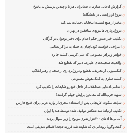
گزارش ادعایی سازمان ضدایرانی هرانا و چندین پرسش بی‌پاسخ
دروغ اورژانسی در دانشگاه!
مخبر از هیچ لیست انتخاباتی حمایت نمی‌کند
دروغ‌پردازی هالیوودی منافقین در تهران
تکذیب خبر صدور حکم اعدام برای دختر نوجوان در گرگان
اعتراف ناخواسته کودتاچیان به حمله به مراکز نظامی
خواهر و برادر مصنوعی که علی کریمی کشته جا زد!
واقعیت صحبت‌های علیرضا دبیر که تقطیع شد
کلکسیونی از تحریف، تقطیع و دروغ‌پردازی از سخنان رهبر انقلاب
کشته سازی به کمک هوش مصنوعی!
اعدامی ادعایی ضدانقلاب از داخل خودرو شایعات را تکذیب کرد
شهید حزب‌الله که معاندین برایش چهلم گرفتند!
شایعه سکوت لاریجانی پس از استفاده مجری از واژه عربی برای خلیج فارس
تکذیب ارتباط سه نفتکش توقیف شده توسط هند با ایران
آلمانی‌ها ادعای ۲۰۰هزار نفری مونیخ را زیر سوال بردند
گفت‌وگو با روحانی‌ای که شایعه شد فرزند حجت‌الاسلام صدیقی است