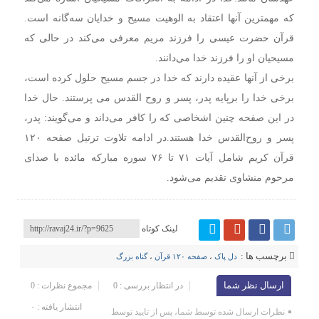
که مهمترین آنها اعتقاد به الوهیت مسیح و خدایان سه‌گانه است.
قرآن حضرت عیسی را فرزند مریم معرفی می‌کند در حالی که
مسیحیان او را فرزند خدا می‌دانند.
برخی از آنها عقیده دارند که خدا در جسم مسیح حلول کرده است،
برخی خدا را برپایه پدر، پسر و روح القدس می پرستند. حال خدا
در این صفحه چنین اشخاصی که را کافر می‌داند و می‌گویند: پدر،
پسر و روح‌القدس خدا هستند.
در ادامه تلاوت ترتیل صفحه ۱۲۰
قرآن کریم شامل آیات ۷۱ تا ۷۶ سوره مبارکه مائده با صدای
مرحوم منشاوی تقدیم می‌شود.
لینک کوتاه
برچسب ها :
دل پاک
،
صفحه ۱۲۰ قرآن
،
گناه بزرگ
ارسال نظر شما
در انتظار بررسی : 0
مجموع نظرات : 0
انتشار یافته : ۰
نظرات ارسال شده توسط شما، پس از تایید توسط