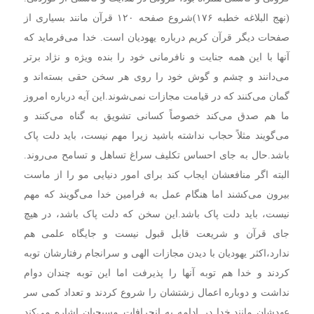
(نهج البلاغه خطبه ۱۷۶)
شروع صفحه ۱۲۰ قرآن مانند بسیاری از
صفحات دیگر قرآن کریم درباره یهودیان است. خدا می‌فرماید که
آنها با این همه جنایت و نافرمانی خود را بنده ویژه و نژاد برتر
می‌دانند و چشم و گوش خود را روی هر سخن حقی بسته‌اند و
گمان می‌کنند که در قیامت مجازات نمی‌شوند.
این آیه درباره امروز
ما هم صدق می‌کند خصوصاً کسانی تشویق به گناه می‌کنند و
می‌گویند مثلاً حجاب نداشته باشید زیرا مهم نیست، باید دلت پاک
باشد.
حال به جای احساس تکلیف سراغ تساهل و تسامح می‌روند.
البته اگر منافعشان ایجاب کند برای امور دنیایی مو را از ماست
بیرون می‌کشند اما هنگام عمل به فرامین خدا می‌گویند که مهم
نیست، باید دلت پاک باشد.
این سخن که دلت پاک باشد، در هیچ
جای قرآن و شریعت قابل قبول نیست و جایگاه علمی هم
ندارد،
اکثر یهودیان با دیدن مجازات الهی و سرانجام رفتارشان توبه
کردند و خدا هم توبه آنها را پذیرفت اما این توبه چندان دوام
نداشت و دوباره اعمال زشتشان را شروع کردند و تعداد کمی سر
عهدشان مانند.
خدا در ادامه به انحرافات مسیحیان اشاره می‌کند