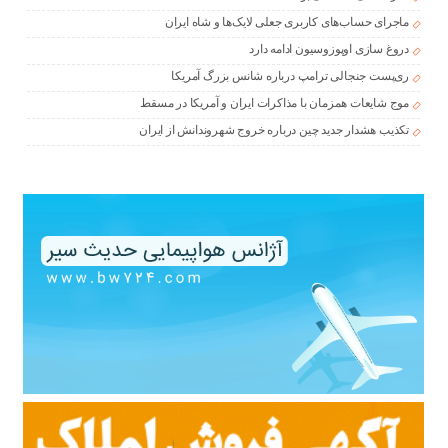
ماجرای حساب‌های کاربری جعلی لایک‌ها و شاه ایران
دروغ سازی اوپوزوسیون ادامه دارد
ری‌پست جنجالی ترامپ درباره شانس بزرگ آمریکا
موج شایعات همزمان با مذاکرات ایران و آمریکا در مسقط
تکذیب هشدار جدید چین درباره خروج شهروندانش از ایران