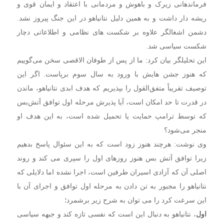
فرماندهانی زیرک و باهوش و مردمانی با اعتقاد و ایمان قوی و
ریشه دار داشت و به همین دلیل نتانیاهو در این جنگ پیروز نشد.
دشمن اشغالگر علاوه بر شکست های نظامی و اطلاعاتی دچار
شکست سیاسی شد.
این تحلیلگر بیان کرد: ما از پس از طوفان الاقصی سخن می‌گوییم
که هنوز جشن هایش با ورود به سال سوم برپاست. اگر این
توصیف تقریباً متفق‌القول را بپذیریم که هدف ابدی نتانیاهو، ماندن
در قدرت تا حد امکان است، آیا پذیرش مرحله اول توافق آتش‌بس
که توسط ترامپ حمایت یا تحمیل شده است، به این هدف او
منجر می‌شود؟
وی نوشت: هرچند هنوز زود است که به این سئوال پاسخ بدهیم
زیرا توافق آتش بس هنوز روزهای اول را سپری می کند و روند
اصلی آن که آزادی اسیران طرفین است، اجرا نشده اما دلایلی که
نتانیاهو را مجبور به تن دادن به مرحله اول توافق و اجرای آن با
این سرعت کرد را می توان به شرح زیر برشمرد؛
اول
، نتانیاهو به دنبال این است که نفسی تازه کند و جبهه سیاسی