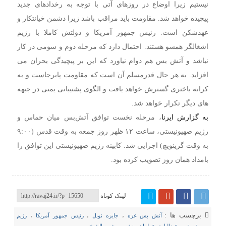
نیستیم زیرا اوضاع در روزهای آتی با توجه به رخدادهای جدید
پیچیده خواهد شد. مقاومت باید مراقب باشد زیرا دشمن خیانتکار و
عهدشکن است. رئیس جمهور آمریکا و دولتش کاملا با رژیم
اشغالگر همسو هستند. احتمال دارد که مرحله دوم و سومی در کار
نباشد و آتش بس هم دوام نیاورد که این بر پیچیدگی بحران می
افزاید. به هر حال قدرمسلم آن است که مقاومت پابرجاست و به
کرانه باختری گسترش خواهد یافت و الگوی پشتیبانی یمنی در جبهه
های دیگر تکرار خواهد شد.
به گزارش ایرنا
، مرحله نخست توافق آتش‌بس میان حماس و
رژیم صهیونیستی، ساعت ۱۲ ظهر روز جمعه به وقت قدس (۹:۰۰
به وقت گرینویچ) اجرایی شد. کابینه رژیم صهیونیستی این توافق را
بامداد همان روز تصویب کرده بود.
لینک کوتاه
برچسب ها :
آتش بس غزه
،
جایزه نوبل
،
رئیس جمهور آمریکا
،
رژیم
صهیونیستی
،
عبدالباری عطوان
،
نشست شرم الشیخ