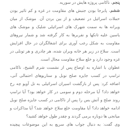
پنجم
، ناکامی پروژه هایش در سوریه.
ششم
، پابرجا بودن جنبش های مقاومت در غزه و کم تاثیر بودن
حملات اسرائیل در تضعیف و از بین بردن آن. موشک از میان
ویرانه ها به سمت شهرک های اسرائیلی شلیک و موشک های
یاسین علیه تانکها و نفربرها به کار گرفته شد و شمار نیروهای
مقاومت به شکل رعب آوری برای اشغالگران در حال افزایش
است. سلاح در زیر هر خانه ویران شده، هر چادری و هر تونلی در
غزه وجود دارد و خلع سلاح مقاومت محال است.
عطوان با اشاره به اوضاع پس از نشست شرم الشیخ، ناکامی
ترامپ در کسب جایزه صلح نوبل و سناریوهای احتمالی آتی،
اضافه کرد: پس از بازگشت اسیران اسرائیلی به تل آویو چه رخ
خواهد داد؟ آیا مرحله دوم و سومی در کار خواهد بود؟ آیا ترامپ
روند صلح و آتش بس را پس از ناکامی در کسب جایزه صلح نوبل
ادامه خواهد داد؟ آیا مقاومت خلع سلاح خواهد شد؟ آیا مذاکرات و
میانجی ها دوباره برمی گردند و چقدر طول خواهد کشید؟
وی گفت: به دنبال جواب های سریع به این موضوعات پیچیده