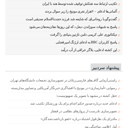
تکذیب ارتباط سه نفتکش توقیف شده توسط هند با ایران
آلمانی‌ها ادعای ۲۰۰هزار نفری مونیخ را زیر سوال بردند
گفت‌وگو با روحانی‌ای که شایعه شد فرزند حجت‌الاسلام صدیقی است
پاسخ به شبهات سوزاندن «بعل» که این روزها دهان‌به‌دهان می‌شود
دیکتاتوری علی کریمی دامن نازنین بنیادی را گرفت
پاسخ کاربران BBC به ادعای ارژنگ امیرفضلی
این کشته ادعایی، بلاگر عراقی از آب درآمد
پیشنهاد سردبیر
راستی‌آزمایی گاف‌های فارسی‌زبانان در تصویرسازی تجمعات دانشگاه‌های تهران
رسوایی «آمارسازی» در مونیخ با افشاگری خبرنگار آمریکایی و تصاویر مداربسته
جعل کشته در مشهد با تصویر یک صهیونیست؛
ادعای جدید درباره صدور حکم اعدام برای یک ورزشکار تکذیب شد
تصویرسازی نادرست از پروازهای نظامی در قفقاز
ماجرای یک نقل‌قول اشتباه درباره «عفو بازداشت‌شدگان»
آمار اعلامی ساختگی بود