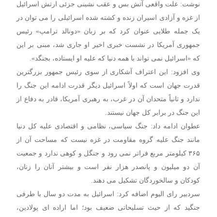
نوشت: علت واقعی آتش بس و عقب نشینی جزئی ارتش اسرائیل
از غزه و آزادی اسیران زنده و کشته شده اسرائیلی را می توان در
یک جمله طلایی عنوان کرد که بر زبان «دونالد ترامپ» رئیس
جمهوری آمریکا در نشست خبری اخیر او جاری شد، مبنی بر این
که «اسرائیل نمی تواند با همه دنیا که علیه او ایستاده، بجنگد».
وی افزود: این اعتراف آشکاری از سوی رئیس جمهور بزرگترین
قدرت جهان است که اولاً اسرائیل دیگر قدرت ادامه این جنگ را
ندارد و ثانیاً متحدان آن در غرب، به رهبری آمریکا، قادر به دفاع از
این جنگ در برابر کل جهان نیستند.
عطوان ادامه داد: جنگ سیاسی، نظامی و اقتصادی علیه کل دنیا
مانند جنگ علیه گروه مقاومت در غزه نیست که مساحت آن از
۳۶۵ کیلومتر مربع فراتر نمی رود و جنگل و کوهی ندارد و جمعیت
آن دو میلیون و پانصدر هزار نفر است و بیشتر آنان را زنان،
کودکان و سالخوردگان تشکیل می دهند.
سردبیر رای الیوم اضافه کرد: اسرائیل به مدت دو سال با طرفی
جنگید که از حیث تسلیحاتی ضعیف بود؛ اما اراده ای پولادین،