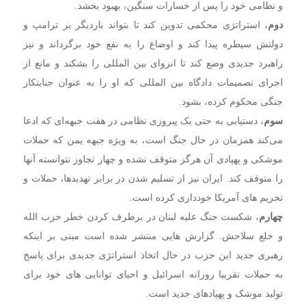
و نظامی خود را پس از خسارات سنگین، بهبود بخشد.
دوم
، استراتژی محکمی تدوین کند تا بتواند باردیگر بر ترامپ و
دولتش سیطره پیدا کند و اوضاع را به نفع خود برگرداند و نیز
راهبرد جدیدی وضع کند تا انزوای بین المللی را بشکند و مانع از
اجرای تصمیمات دادگاه بین المللی که او را به عنوان جنایتکار
جنگی محکوم کرده، بشود.
سوم
، دستیابی به حتی یک پیروزی نظامی در هفت جبهه‌ای که ادعا
می‌کند همزمان در حال جنگ است، به ویژه جبهه یمن که حملات
موشکی و پهپادی آن هرگز متوقف نشده و چهار تجاوز نتوانسته آنها
را متوقف کند. ایران نیز از تسلیم شدن در برابر تهدیدها، حملات و
تحریم های آمریکا خودداری کرده است.
چهارم
، شکست جنگ علیه لبنان در برطرف کردن خطر حزب الله
و خلع سلاحش. گزارش هایی منتشر شده است مبنی بر اینکه
رهبری جدید این حزب در حال اتخاذ استراتژی جدیدی برای پاسخ
به حملات تقریبا روزانه اسرائیل و احیای توانایی های خود برای
تولید موشک و پهپادهای جدید است.