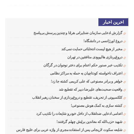
اخرین اخبار
گزارش ادعایی سازمان ضدایرانی هرانا و چندین پرسش بی‌پاسخ
دروغ اورژانسی در دانشگاه!
مخبر از هیچ لیست انتخاباتی حمایت نمی‌کند
دروغ‌پردازی هالیوودی منافقین در تهران
تکذیب خبر صدور حکم اعدام برای دختر نوجوان در گرگان
اعتراف ناخواسته کودتاچیان به حمله به مراکز نظامی
خواهر و برادر مصنوعی که علی کریمی کشته جا زد!
واقعیت صحبت‌های علیرضا دبیر که تقطیع شد
کلکسیونی از تحریف، تقطیع و دروغ‌پردازی از سخنان رهبر انقلاب
کشته سازی به کمک هوش مصنوعی!
اعدامی ادعایی ضدانقلاب از داخل خودرو شایعات را تکذیب کرد
شهید حزب‌الله که معاندین برایش چهلم گرفتند!
شایعه سکوت لاریجانی پس از استفاده مجری از واژه عربی برای خلیج فارس