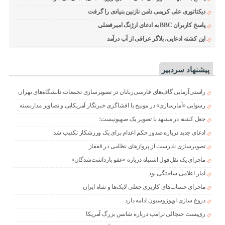
دیکتاتوری علی کریمی دامن نازنین بنیادی را گرفت
پاسخ کاربران BBC به ادعای ارژنگ امیرفضلی
این کشته ادعایی، بلاگر عراقی از آب درآمد
پیشنهاد سردبیر
راستی‌آزمایی گاف‌های فارسی‌زبانان در تصویرسازی تجمعات دانشگاه‌های تهران
رسوایی «آمارسازی» در مونیخ با افشاگری خبرنگار آمریکایی و تصاویر مداربسته
جعل کشته در مشهد با تصویر یک صهیونیست؛
ادعای جدید درباره صدور حکم اعدام برای یک ورزشکار تکذیب شد
تصویرسازی نادرست از پروازهای نظامی در قفقاز
ماجرای یک نقل‌قول اشتباه درباره «عفو بازداشت‌شدگان»
آمار اعلامی ساختگی بود
ماجرای حساب‌های کاربری جعلی لایک‌ها و شاه ایران
دروغ سازی اوپوزوسیون ادامه دارد
ری‌پست جنجالی ترامپ درباره شانس بزرگ آمریکا