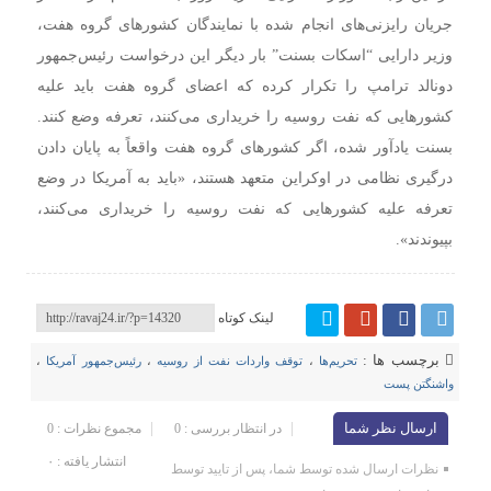
جریان رایزنی‌های انجام شده با نمایندگان کشورهای گروه هفت،
وزیر دارایی “اسکات بسنت” بار دیگر این درخواست رئیس‌جمهور
دونالد ترامپ را تکرار کرده که اعضای گروه هفت باید علیه
کشورهایی که نفت روسیه را خریداری می‌کنند، تعرفه وضع کنند.
بسنت یادآور شده، اگر کشورهای گروه هفت واقعاً به پایان دادن
درگیری نظامی در اوکراین متعهد هستند، «باید به آمریکا در وضع
تعرفه علیه کشورهایی که نفت روسیه را خریداری می‌کنند،
بپیوندند».
لینک کوتاه
برچسب ها :
تحریم‌ها
،
توقف واردات نفت از روسیه
،
رئیس‌جمهور آمریکا
،
واشنگتن پست
ارسال نظر شما
در انتظار بررسی : 0
مجموع نظرات : 0
انتشار یافته : ۰
نظرات ارسال شده توسط شما، پس از تایید توسط