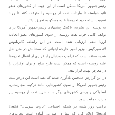
رئیس‌جمهور آمریکا ممکن است از این جهت از کشورهای عضو
ناتو خواسته تا واردات نفت از روسیه را متوقف کنند تا روند
تصویب بسته جدید تحریم‌ها علیه مسکو به تعویق بیفتد.
به نوشته این نشریه، تاکتیک پیشنهادی رئیس‌جمهور آمریکا برای
توقف کامل خرید نفت روسیه از سوی کشورهای عضو اتحادیه
اروپا منفی ارزیابی شده است. در این رابطه، گابریلیوس
لاندسبرگیس، وزیر امور خارجه لیتوانی که سخنانش در متن نقل
شده، معتقد است که ترامپ «به‌دنبال راه فراری از اعمال تحریم‌ها
علیه روسیه» است که ممکن است طرح صلح او برای اوکراین را
در معرض تهدید قرار دهد.
در این گزارش همچنین یادآوری شده که بعید است این درخواست
رئیس‌جمهور آمریکا از سوی کشورهایی مانند ترکیه، مجارستان،
اسلواکی و برخی کشورهای دیگر ه به خرید نفت از روسیه نیاز
دارند، حمایت شود.
ترامپ روز شنبه در شبکه اجتماعی “تروث سوشال” (Truth
Social) اعلام کرد که تنها در صورتی آماده است تحریم‌های