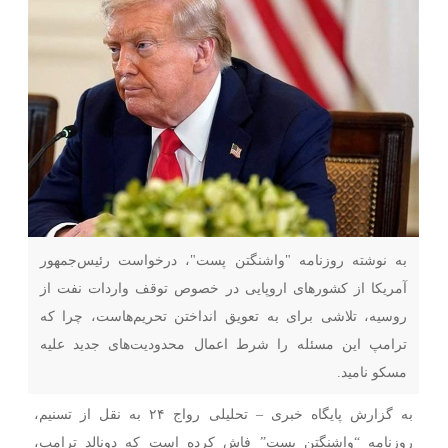
به نوشته روزنامه "واشنگتن پست"، درخواست رئیس‌جمهور
آمریکا از کشورهای اروپایی در خصوص توقف واردات نفت از
روسیه، تلاشی برای به‌ تعویق‌ انداختن تحریم‌هاست، چرا که
ترامپ این مسئله را شرط اعمال محدودیت‌های جدید علیه
مسکو نامید.
به گزارش پایگاه خبری – تحلیلی رواج ۲۴ به نقل از تسنیم،
روزنامه “واشنگتن پست” فاش کرده است که دونالد ترامپ،