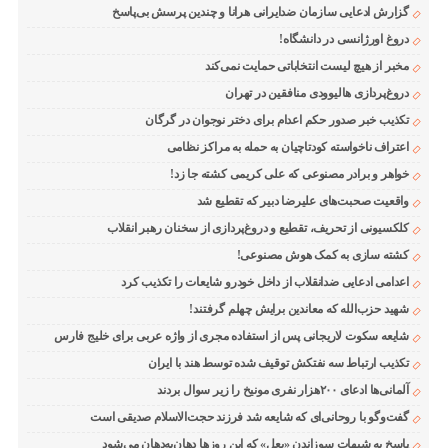
گزارش ادعایی سازمان ضدایرانی هرانا و چندین پرسش بی‌پاسخ
دروغ اورژانسی در دانشگاه!
مخبر از هیچ لیست انتخاباتی حمایت نمی‌کند
دروغ‌پردازی هالیوودی منافقین در تهران
تکذیب خبر صدور حکم اعدام برای دختر نوجوان در گرگان
اعتراف ناخواسته کودتاچیان به حمله به مراکز نظامی
خواهر و برادر مصنوعی که علی کریمی کشته جا زد!
واقعیت صحبت‌های علیرضا دبیر که تقطیع شد
کلکسیونی از تحریف، تقطیع و دروغ‌پردازی از سخنان رهبر انقلاب
کشته سازی به کمک هوش مصنوعی!
اعدامی ادعایی ضدانقلاب از داخل خودرو شایعات را تکذیب کرد
شهید حزب‌الله که معاندین برایش چهلم گرفتند!
شایعه سکوت لاریجانی پس از استفاده مجری از واژه عربی برای خلیج فارس
تکذیب ارتباط سه نفتکش توقیف شده توسط هند با ایران
آلمانی‌ها ادعای ۲۰۰هزار نفری مونیخ را زیر سوال بردند
گفت‌وگو با روحانی‌ای که شایعه شد فرزند حجت‌الاسلام صدیقی است
پاسخ به شبهات سوزاندن «بعل» که این روزها دهان‌به‌دهان می‌شود