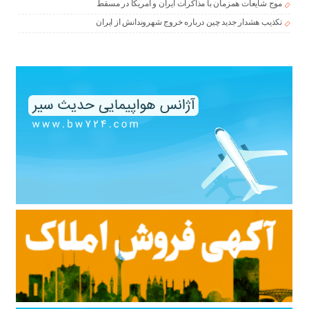
موج شایعات همزمان با مذاکرات ایران و آمریکا در مسقط
تکذیب هشدار جدید چین درباره خروج شهروندانش از ایران