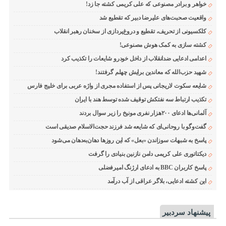
خواهر و برادر مصنوعی که علی کریمی کشته جا زد!
واقعیت صحبت‌های علیرضا دبیر که تقطیع شد
کلکسیونی از تحریف، تقطیع و دروغ‌پردازی از سخنان رهبر انقلاب
کشته سازی به کمک هوش مصنوعی!
اعدامی ادعایی ضدانقلاب از داخل خودرو شایعات را تکذیب کرد
شهید حزب‌الله که معاندین برایش چهلم گرفتند!
شایعه سکوت لاریجانی پس از استفاده مجری از واژه عربی برای خلیج فارس
تکذیب ارتباط سه نفتکش توقیف شده توسط هند با ایران
آلمانی‌ها ادعای ۲۰۰هزار نفری مونیخ را زیر سوال بردند
گفت‌وگو با روحانی‌ای که شایعه شد فرزند حجت‌الاسلام صدیقی است
پاسخ به شبهات سوزاندن «بعل» که این روزها دهان‌به‌دهان می‌شود
دیکتاتوری علی کریمی دامن نازنین بنیادی را گرفت
پاسخ کاربران BBC به ادعای ارژنگ امیرفضلی
این کشته ادعایی، بلاگر عراقی از آب درآمد
پیشنهاد سردبیر