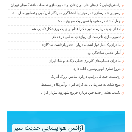
راستی‌آزمایی گاف‌های فارسی‌زبانان در تصویرسازی تجمعات دانشگاه‌های تهران
رسوایی «آمارسازی» در مونیخ با افشاگری خبرنگار آمریکایی و تصاویر مداربسته
جعل کشته در مشهد با تصویر یک صهیونیست؛
ادعای جدید درباره صدور حکم اعدام برای یک ورزشکار تکذیب شد
تصویرسازی نادرست از پروازهای نظامی در قفقاز
ماجرای یک نقل‌قول اشتباه درباره «عفو بازداشت‌شدگان»
آمار اعلامی ساختگی بود
ماجرای حساب‌های کاربری جعلی لایک‌ها و شاه ایران
دروغ سازی اوپوزوسیون ادامه دارد
ری‌پست جنجالی ترامپ درباره شانس بزرگ آمریکا
موج شایعات همزمان با مذاکرات ایران و آمریکا در مسقط
تکذیب هشدار جدید چین درباره خروج شهروندانش از ایران