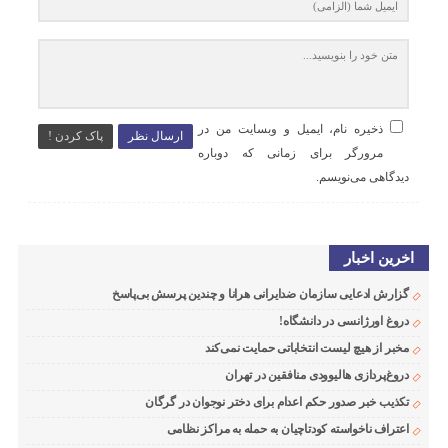
ذخیره نام، ایمیل و وبسایت من در
ارسال نظر
پاک کردن !
مرورگر برای زمانی که دوباره
دیدگاهی می‌نویسم.
اخرین اخبار
گزارش ادعایی سازمان ضدایرانی هرانا و چندین پرسش بی‌پاسخ
دروغ اورژانسی در دانشگاه!
مخبر از هیچ لیست انتخاباتی حمایت نمی‌کند
دروغ‌پردازی هالیوودی منافقین در تهران
تکذیب خبر صدور حکم اعدام برای دختر نوجوان در گرگان
اعتراف ناخواسته کودتاچیان به حمله به مراکز نظامی