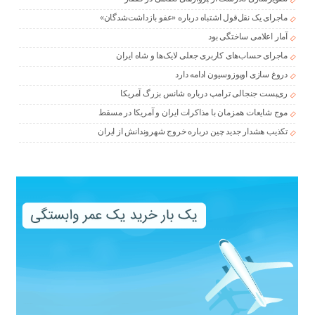
ماجرای یک نقل‌قول اشتباه درباره «عفو بازداشت‌شدگان»
آمار اعلامی ساختگی بود
ماجرای حساب‌های کاربری جعلی لایک‌ها و شاه ایران
دروغ سازی اوپوزوسیون ادامه دارد
ری‌پست جنجالی ترامپ درباره شانس بزرگ آمریکا
موج شایعات همزمان با مذاکرات ایران و آمریکا در مسقط
تکذیب هشدار جدید چین درباره خروج شهروندانش از ایران