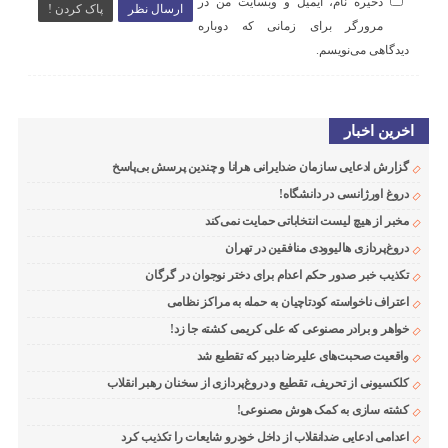
ذخیره نام، ایمیل و وبسایت من در
ارسال نظر
پاک کردن !
مرورگر برای زمانی که دوباره
دیدگاهی می‌نویسم.
اخرین اخبار
گزارش ادعایی سازمان ضدایرانی هرانا و چندین پرسش بی‌پاسخ
دروغ اورژانسی در دانشگاه!
مخبر از هیچ لیست انتخاباتی حمایت نمی‌کند
دروغ‌پردازی هالیوودی منافقین در تهران
تکذیب خبر صدور حکم اعدام برای دختر نوجوان در گرگان
اعتراف ناخواسته کودتاچیان به حمله به مراکز نظامی
خواهر و برادر مصنوعی که علی کریمی کشته جا زد!
واقعیت صحبت‌های علیرضا دبیر که تقطیع شد
کلکسیونی از تحریف، تقطیع و دروغ‌پردازی از سخنان رهبر انقلاب
کشته سازی به کمک هوش مصنوعی!
اعدامی ادعایی ضدانقلاب از داخل خودرو شایعات را تکذیب کرد