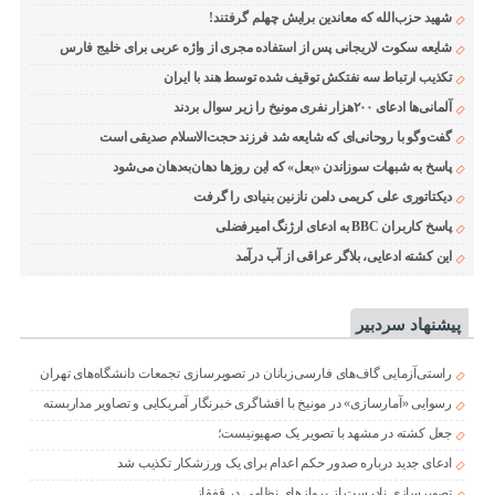
شهید حزب‌الله که معاندین برایش چهلم گرفتند!
شایعه سکوت لاریجانی پس از استفاده مجری از واژه عربی برای خلیج فارس
تکذیب ارتباط سه نفتکش توقیف شده توسط هند با ایران
آلمانی‌ها ادعای ۲۰۰هزار نفری مونیخ را زیر سوال بردند
گفت‌وگو با روحانی‌ای که شایعه شد فرزند حجت‌الاسلام صدیقی است
پاسخ به شبهات سوزاندن «بعل» که این روزها دهان‌به‌دهان می‌شود
دیکتاتوری علی کریمی دامن نازنین بنیادی را گرفت
پاسخ کاربران BBC به ادعای ارژنگ امیرفضلی
این کشته ادعایی، بلاگر عراقی از آب درآمد
پیشنهاد سردبیر
راستی‌آزمایی گاف‌های فارسی‌زبانان در تصویرسازی تجمعات دانشگاه‌های تهران
رسوایی «آمارسازی» در مونیخ با افشاگری خبرنگار آمریکایی و تصاویر مداربسته
جعل کشته در مشهد با تصویر یک صهیونیست؛
ادعای جدید درباره صدور حکم اعدام برای یک ورزشکار تکذیب شد
تصویرسازی نادرست از پروازهای نظامی در قفقاز