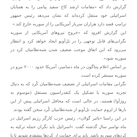
گزارش داد که «مقامات ارشد کاخ سفید پیامی را به همتایان
اسرائیلی خود منتقل کرده‌اند که نشان می‌دهد رئیس جمهور
ترامپ قصد دارد هزاران سرباز آمریکایی را از سوریه خارج کند.»
این گزارش افزود که «خروج نیروهای آمریکایی از سوریه
نگرانی‌های قابل توجهی را در تل‌آویو ایجاد خواهد کرد و انتظار
می‌رود که این اتفاق موجب ضعیف شدن شبه‌نظامیان کرد در
سوریه شود».
بر اساس اعلام پنتاگون در ماه دسامبر، آمریکا حدود ۲۰۰۰ نیرو در
سوریه مستقر کرده است.
نگرانی مقامات اسرائیلی از تضعیف شبه‌نظامیان کُرد که به دنبال
تجزیه سوریه یا تشکیل یک کنفدراسیون مستقل (موسوم به
روژآوا) هستند، در حالی است که محافل اسرائیلی پیش از این
بارها از لزوم حمایت تل‌آویو از شبه‌نظامیان کُرد سخن گفته بودند.
در این راستا «یائیر گولان»، رئیس حزب کارگر رژیم اسرائیل در
ماه نوامبر سال گذشته گفت: «اسرائیل باید نگران حمله ترکیه به
کردهای سوریه باشد. باید برای حمایت از کردها پیشقدم شویم تا با