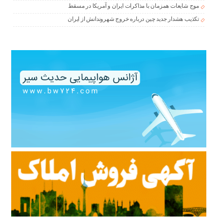
موج شایعات همزمان با مذاکرات ایران و آمریکا در مسقط
تکذیب هشدار جدید چین درباره خروج شهروندانش از ایران