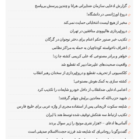
گزارش ادعایی سازمان ضدایرانی هرانا و چندین پرسش بی‌پاسخ
دروغ اورژانسی در دانشگاه!
مخبر از هیچ لیست انتخاباتی حمایت نمی‌کند
دروغ‌پردازی هالیوودی منافقین در تهران
تکذیب خبر صدور حکم اعدام برای دختر نوجوان در گرگان
اعتراف ناخواسته کودتاچیان به حمله به مراکز نظامی
خواهر و برادر مصنوعی که علی کریمی کشته جا زد!
واقعیت صحبت‌های علیرضا دبیر که تقطیع شد
کلکسیونی از تحریف، تقطیع و دروغ‌پردازی از سخنان رهبر انقلاب
کشته سازی به کمک هوش مصنوعی!
اعدامی ادعایی ضدانقلاب از داخل خودرو شایعات را تکذیب کرد
شهید حزب‌الله که معاندین برایش چهلم گرفتند!
شایعه سکوت لاریجانی پس از استفاده مجری از واژه عربی برای خلیج فارس
تکذیب ارتباط سه نفتکش توقیف شده توسط هند با ایران
آلمانی‌ها ادعای ۲۰۰هزار نفری مونیخ را زیر سوال بردند
گفت‌وگو با روحانی‌ای که شایعه شد فرزند حجت‌الاسلام صدیقی است