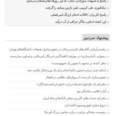
پاسخ به شبهات سوزاندن «بعل» که این روزها دهان‌به‌دهان می‌شود
دیکتاتوری علی کریمی دامن نازنین بنیادی را گرفت
پاسخ کاربران BBC به ادعای ارژنگ امیرفضلی
این کشته ادعایی، بلاگر عراقی از آب درآمد
پیشنهاد سردبیر
راستی‌آزمایی گاف‌های فارسی‌زبانان در تصویرسازی تجمعات دانشگاه‌های تهران
رسوایی «آمارسازی» در مونیخ با افشاگری خبرنگار آمریکایی و تصاویر مداربسته
جعل کشته در مشهد با تصویر یک صهیونیست؛
ادعای جدید درباره صدور حکم اعدام برای یک ورزشکار تکذیب شد
تصویرسازی نادرست از پروازهای نظامی در قفقاز
ماجرای یک نقل‌قول اشتباه درباره «عفو بازداشت‌شدگان»
آمار اعلامی ساختگی بود
ماجرای حساب‌های کاربری جعلی لایک‌ها و شاه ایران
دروغ سازی اوپوزوسیون ادامه دارد
ری‌پست جنجالی ترامپ درباره شانس بزرگ آمریکا