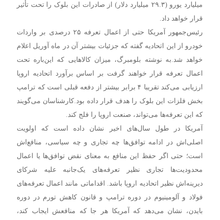
میلیارد یورو (۲۹.۳ میلیارد دلار) از صادرات این بلوک را تحت تأثیر
قرار خواهد داد.
رئیس‌جمهور آمریکا حتی از اعمال تعرفه ۲۵ درصدی بر واردات
خودرو از این اتحادیه گفته که جزئیات بیشتر آن در ماه آوریل اعلام
خواهد شد.
به نوشته بلومبرگ، میزان کالاهایی که این‌باره تحت
اعمال تعرفه قرار خواهند گرفت بر اساس برآورد اتحادیه اروپا
ارزیابی می‌کند تقریبا ۴ برابر بیشتر از دفعه قبلی است که ترامپ
بخش فلزات این بلوک را هدف قرار داده بود.
کارشناسان می‌گویند
که این تعرفه‌ها می‌تواند، صنعت اروپا را فلج کند.
آمریکا در طول سال‌های اخیر نشان داده است که اولویت
اصلی‌اش در ادامه توافق‌ها چه تجاری و چه سیاسی، منافع‌اش
است؛ حتی اگر حفظ این منافع به معنای نقض توافق‌ها یا اعمال
محدودیت‌ها تجاری نظیر تعرفه‌های یک‌جانبه علیه شرکای
دیرینه‌اش نظیر اتحادیه اروپا باشد.
اقداماتی مانند اعمال تعرفه‌های
فولاد و آلومینیوم در دوره ترامپ و قانون کاهش تورم در دوره
بایدن، نشان می‌دهد که آمریکا هر جا که منافعش ایجاب کند،