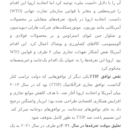
آن را با دلایل «امنیت ملی» توجیه کرد اما اتحادیه اروپا این اقدام
را غیرمنطقی و مغایر با قوانین سازمان تجارت جهانی (WTO)
دانست.
اتحادیه اروپا در پاسخ، تعرفه‌های متقابلی بر محصولات
آمریکایی مانند بوربون، موتورسیکلت‌های شرکت هارلی-دیویدسون
و شلوار جین لیوای استراوس و بر محصولات فولادی و
آلومینیومی، کالاهای کشاورزی و پوشاک اعمال کرد.
این اقدام
آمریکا نقض آشکار تعهدات تجاری میان ۲ طرف و قوانین WTO
بود. اروپا این تعرفه‌ها را به عنوان یک اقدام یک‌جانبه و غیرمنصفانه
محکوم کرد.
نقض توافق TTIP
یکی دیگر از توافق‌هایی که دولت ترامپ کنار
گذاشت، توافق تجاری فراآتلانتیک (TTIP) بود که در سال ۲۰۱۳
میان آمریکا و اتحادیه اروپا آغاز شد، با هدف کاهش موانع تجاری و
افزایش همکاری اقتصادی طراحی شده بود؛ این‌بار واشنگتن ترجیح
داد به جای توافق‌های چندجانبه، بر توافق‌های دوجانبه تمرکز کند.
این تصمیم باعث شد TTIP به طور کامل متوقف شود.
تعلیق موقت تعرفه‌ها در سال ۲۰۲۱
دو طرف در سال ۲۰۲۱ به یک