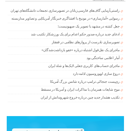
راستی‌آزمایی گاف‌های فارسی‌زبانان در تصویرسازی تجمعات دانشگاه‌های تهران
رسوایی «آمارسازی» در مونیخ با افشاگری خبرنگار آمریکایی و تصاویر مداربسته
جعل کشته در مشهد با تصویر یک صهیونیست؛
ادعای جدید درباره صدور حکم اعدام برای یک ورزشکار تکذیب شد
تصویرسازی نادرست از پروازهای نظامی در قفقاز
ماجرای یک نقل‌قول اشتباه درباره «عفو بازداشت‌شدگان»
آمار اعلامی ساختگی بود
ماجرای حساب‌های کاربری جعلی لایک‌ها و شاه ایران
دروغ سازی اوپوزوسیون ادامه دارد
ری‌پست جنجالی ترامپ درباره شانس بزرگ آمریکا
موج شایعات همزمان با مذاکرات ایران و آمریکا در مسقط
تکذیب هشدار جدید چین درباره خروج شهروندانش از ایران