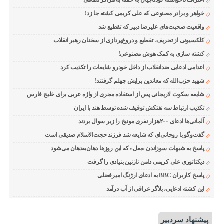
اعتراف ناخواسته کودتاچیان به حمله به مراکز نظامی
خواهر و برادر مصنوعی که علی کریمی کشته جا زد!
واقعیت صحبت‌های علیرضا دبیر که تقطیع شد
کلکسیونی از تحریف، تقطیع و دروغ‌پردازی از سخنان رهبر انقلاب
کشته سازی به کمک هوش مصنوعی!
اعدامی ادعایی ضدانقلاب از داخل خودرو شایعات را تکذیب کرد
شهید حزب‌الله که معاندین برایش چهلم گرفتند!
شایعه سکوت لاریجانی پس از استفاده مجری از واژه عربی برای خلیج فارس
تکذیب ارتباط سه نفتکش توقیف شده توسط هند با ایران
آلمانی‌ها ادعای ۲۰۰هزار نفری مونیخ را زیر سوال بردند
گفت‌وگو با روحانی‌ای که شایعه شد فرزند حجت‌الاسلام صدیقی است
پاسخ به شبهات سوزاندن «بعل» که این روزها دهان‌به‌دهان می‌شود
دیکتاتوری علی کریمی دامن نازنین بنیادی را گرفت
پاسخ کاربران BBC به ادعای ارژنگ امیرفضلی
این کشته ادعایی، بلاگر عراقی از آب درآمد
پیشنهاد سردبیر