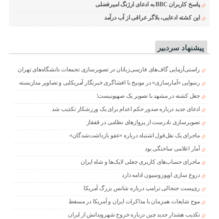
پاسخ کاربران BBC به ادعای ارژنگ امیرفضلی
این کشته ادعایی، بلاگر عراقی از آب درآمد
پیشنهاد سردبیر
راستی‌آزمایی گاف‌های فارسی‌زبانان در تصویرسازی تجمعات دانشگاه‌های تهران
رسوایی «آمارسازی» در مونیخ با افشاگری خبرنگار آمریکایی و تصاویر مداربسته
جعل کشته در مشهد با تصویر یک صهیونیست؛
ادعای جدید درباره صدور حکم اعدام برای یک ورزشکار تکذیب شد
تصویرسازی نادرست از پروازهای نظامی در قفقاز
ماجرای یک نقل‌قول اشتباه درباره «عفو بازداشت‌شدگان»
آمار اعلامی ساختگی بود
ماجرای حساب‌های کاربری جعلی لایک‌ها و شاه ایران
دروغ سازی اوپوزوسیون ادامه دارد
ری‌پست جنجالی ترامپ درباره شانس بزرگ آمریکا
موج شایعات همزمان با مذاکرات ایران و آمریکا در مسقط
تکذیب هشدار جدید چین درباره خروج شهروندانش از ایران