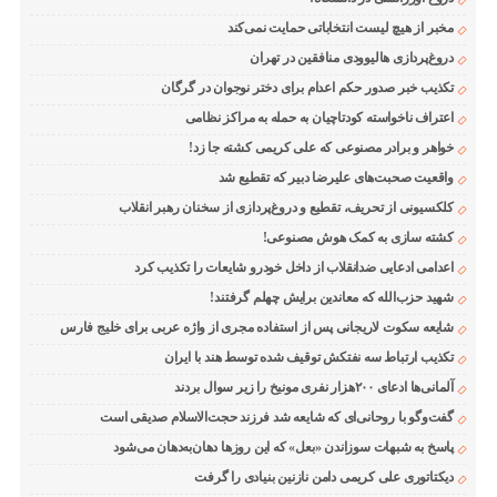
مخبر از هیچ لیست انتخاباتی حمایت نمی‌کند
دروغ‌پردازی هالیوودی منافقین در تهران
تکذیب خبر صدور حکم اعدام برای دختر نوجوان در گرگان
اعتراف ناخواسته کودتاچیان به حمله به مراکز نظامی
خواهر و برادر مصنوعی که علی کریمی کشته جا زد!
واقعیت صحبت‌های علیرضا دبیر که تقطیع شد
کلکسیونی از تحریف، تقطیع و دروغ‌پردازی از سخنان رهبر انقلاب
کشته سازی به کمک هوش مصنوعی!
اعدامی ادعایی ضدانقلاب از داخل خودرو شایعات را تکذیب کرد
شهید حزب‌الله که معاندین برایش چهلم گرفتند!
شایعه سکوت لاریجانی پس از استفاده مجری از واژه عربی برای خلیج فارس
تکذیب ارتباط سه نفتکش توقیف شده توسط هند با ایران
آلمانی‌ها ادعای ۲۰۰هزار نفری مونیخ را زیر سوال بردند
گفت‌وگو با روحانی‌ای که شایعه شد فرزند حجت‌الاسلام صدیقی است
پاسخ به شبهات سوزاندن «بعل» که این روزها دهان‌به‌دهان می‌شود
دیکتاتوری علی کریمی دامن نازنین بنیادی را گرفت