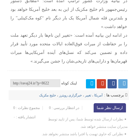
در بیانیه وزارت کشور ترامپ آمده است: «مطابق دستور
رئیس‌جمهور نام خلیج مکزیک از این به بعد خلیج آمریکا خواهد بود
و بلندترین قله شمال آمریکا یک بار دیگر نام “کوه مک‌کینلی” را
خواهد داشت.»
در ادامه این بیانیه آمده است: «تغییر این نام‌ها بار دیگر تعهد ملت
را بر حفاظت از میرات فوق‌العاده ایالات متحده مورد تأیید قرار
داده و تضمین می‌کند که نسل‌های آینده آمریکایی‌ها میراث
قهرمان‌ها و دارایی‌های تاریخی‌شان را جشن می‌گیرند.»
لینک کوتاه
برچسب ها :
آمریکا
،
تغییر
،
خبرگزاری رویترز
،
خلیج مکزیک
ارسال نظر شما
در انتظار بررسی : 0
مجموع نظرات : 0
انتشار یافته : ۰
نظرات ارسال شده توسط شما، پس از تایید توسط
مدیران سایت منتشر خواهد شد.
نظراتی که حاوی تهمت یا افترا باشد منتشر نخواهد شد.