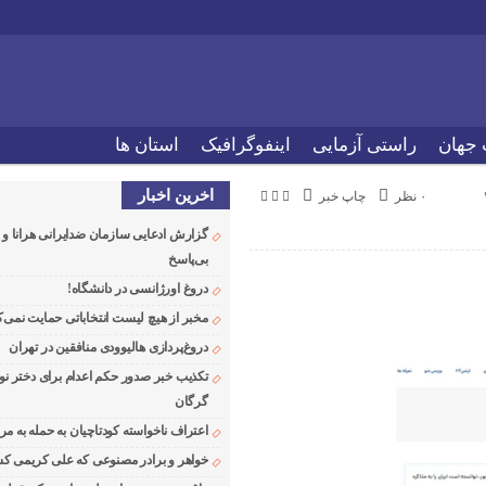
 جهان
راستی آزمایی
اینفوگرافیک
استان ها
اخرین اخبار
۰ نظر
چاپ خبر
گزارش ادعایی سازمان ضدایرانی هرانا 
بی‌پاسخ
دروغ اورژانسی در دانشگاه!
مخبر از هیچ لیست انتخاباتی حمایت نمی‌ک
دروغ‌پردازی هالیوودی منافقین در تهران
تکذیب خبر صدور حکم اعدام برای دختر نو
گرگان
اعتراف ناخواسته کودتاچیان به حمله به م
خواهر و برادر مصنوعی که علی کریمی کشت