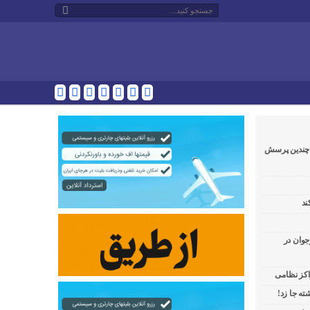
و چندین پرسش
ند
جوان در
راکز نظامی
ه جا زد!