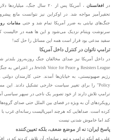
در
افغانستان
، آمریکا پس از ۲۰ سال جنگ، میلی
تحقیرآمیز مواجه شد. در اوکراین نیز نتوانست مانع پیشر
جنگ‌های نیابتی به ضرر آمریکا تمام شد و حتی
مقامات رو
سرنوشت ویتنام نزدیک می‌شود و این ها همه در حالیست که
سفید مدعی بود قرار است همه این مسائل را حل کند!
ترامپ ناتوان در کنترل داخل آمریکا
Resisters League و ce for Peace
Policy” را برای تغییر سیاست خارجی تشکیل دادند. این
ترامپ تلاش دارند از خود تصویر یک ناجی در سپهر سیاسی آمری
رویکردهای آن به ویژه در فضای بین الملل حتی صدای گروه‌های 
کرده است. صداهایی که هرچند امپریالیست رسانه‌ای غرب با
کند اما خاموش شدنی نیست
پاسخ ایران: نه از موضع ضعف، بلکه تعیین‌کننده
علی‌رغم آنکه ترامپ و تیم رسانه‌ای آن تلاش کردند که در افکا