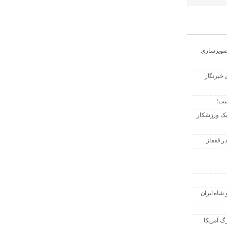
تصویرسازی
 خبرنگار
ست؛
 یک ورزشکار
ر قفقاز
 شاه ایران
گ آمریکا