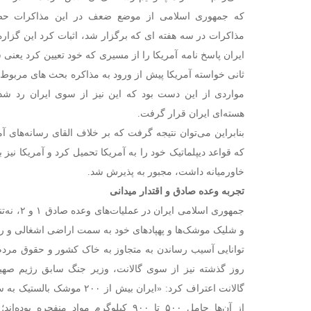
که جمهوری اسلامی از موضع ضعف در این مذاکرات حضو
مذاکرات در سه هفته ای که برگزار شد، اثبات کرد این گزار
ایران پاسخ نامه آمریکا را از مسیری که خود تعیین کرد یعنی
ثانی خواسته آمریکا پیش از ورود به مذاکره بحث های مربو
مواردی از این دست بود که این نیز از سوی ایران رد ش
هسته‌ای ایران قرار گرفت.
بنابراین می‌توان نتیجه گرفت که بر خلاف القای رسانه‌های آمر
که قواعد دیپلماتیک خود را به آمریکا تحمیل کرد و آمریکا نیز
خاورمیانه داشت، مجبور به پذیرش شد.
تجربه وعده صادق و اقتدار میدانی
جمهوری اسلا
و شلیک موشک‌ها و پهپادهای خود به سمت اراضی اشغالی و رژ
توانایی آسیب رساندن به متجاوز به خاک کشور و حقوق مردم 
روز گذشته نیز از سوی گالانت، وزیر جنگ سابق رژیم صهیون
گالانت اعتراف کرد: «ایران بیش ا
از آن‌ها حامل ۵۰۰ تا ۹۰۰ کیلوگرم مواد منف