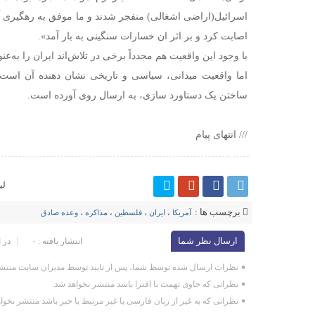
اسرائیل(اراضی اشغالی) منفجر شدند و ما موفق به رهگیری آن
اصابت کرد و بر اثر ان خسارات سنگینی به بار آمد».
با وجود این واقعیت هم مجدداً برخی در تلاش‌اند ایران را به‌
اما واقعیت میدانی، سیاسی و تاریخی نشان دهنده آن است که
ساختن یک دستاورد سازی، به ارسال روی آورده است.
/// انتهای پیام
لی
برچسب ها :
آمریکا
،
ایران
،
فلسطین
،
مذاکره
،
وعده صادق
ارسال نظر شما
انتشار یافته : ۰
در 
نظرات ارسال شده توسط شما، پس از تایید توسط مدیران سایت منتشر
نظراتی که حاوی تهمت یا افترا باشد منتشر نخواهد شد.
نظراتی که به غیر از زبان فارسی یا غیر مرتبط با خبر باشد منتشر نخوا