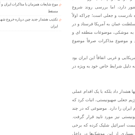
موج شایعات همزمان با مذاکرات ایران و آ
ر دارد، اما بررسی روند شروع
مسقط
ه نادرست و جعلی است؛ چراکه اولاً
تکذیب هشدار جدید چین درباره خروج شهر
 سلطنت عمان به آمریکا فرستاد و در
ایران
ط به موشکی، موضوعات منطقه ای و
د و موضوع مذاکرات صرفاً موضوع
یکایی و غربی اتفاقاً این ایران بود
 به دلیل شرایط خاص خود به ویژه در
می ایران در عملیات‌های وعده صادق ۱ و ۲، نه‌تنها هشدار داد بلکه با یک اقدام عملی
یم جعلی صهیونیستی، اثبات کرد که
ایران را دارد. موضوعی که در چند
یستی نیز مورد تایید قرار گرفت.
ز ۲۰۰ موشک بالستیک به سمت اسرائیل شلیک کرده که برخی
جره بوده‌اند؛ بسیاری از این موشک‌ها در داخل