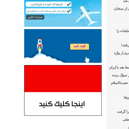
 شد
ی از سخنان
ایعات را
فتند!
ی از واژه
 هند با ایران
 حجت‌الاسلام
زها
 را گرفت