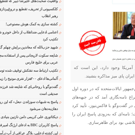
واقعیت صحبت‌های علیرضا دبیر که تقطیع
کلکسیونی از تحریف، تقطیع و دروغ‌پرداز
رهبر انقلاب
کشته سازی به کمک هوش مصنوعی!
اعدامی ادعایی ضدانقلاب از داخل خودرو ش
تکذیب کرد
شهید حزب‌الله که معاندین برایش چهلم گر
شایعه سکوت لاریجانی پس از استفاده مجر
عربی برای خلیج فارس
آمریکا وجود دارد، این است که
تکذیب ارتباط سه نفتکش توقیف شده توسط
ن پای میز مذاکره بنشیند.
آلمانی‌ها ادعای ۲۰۰هزار نفری مونیخ را زیر سوال بردند
گفت‌وگو با روحانی‌ای که شایعه شد فرزند
مهور ایالات‌متحده که در دوره اول
صدیقی است
 نامه‌نگاری آمد که در جبهه‌های
پاسخ به شبهات سوزاندن «بعل» که این رو
ر گفت‌وگو با فاکس‌نیوز، تأیید کرد
دهان‌به‌دهان می‌شود
نامه‌ای که به‌زودی پاسخ ایران را
دیکتاتوری علی کریمی دامن نازنین بنیادی
تلاشی بود برای ظاهر‌سازی.
پاسخ کاربران BBC به ادعای ارژنگ امیرفضلی
این کشته ادعایی، بلاگر عراقی از آب درآمد