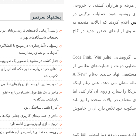
اردها دلار هزینه و هزاران کشته، با خروجی
وی روسیه شود. عملیات ترکیبی در
پیشنهاد سردبیر
س
اعلام کردند که ایالات متحده به
راستی‌آزمایی گاف‌های فارسی‌زبانان در 
 وی از ابتدای حضور جدید در کاخ
تجمعات دانشگاه‌های تهران
رسوایی «آمارسازی» در مونیخ با افشاگری
آمریکایی و تصاویر مداربسته
در داخل آمریکا نیز صدای مخالفان جنگ روزبه‌روز بلندتر شد. گروه‌هایی نظیر Code Pink، War
جعل کشته در مشهد با تصویر یک صهیونی
Jewish Voi در اعتراض به جنگ‌طلبی دولت و حمایت‌های نظامی از
ادعای جدید درباره صدور حکم اعدام برای
رژیم صهیونیستی، به خیابان‌ها آمدند. حتی کارمندان دولتی مستعفی نهاد جدیدی به‌نام “A New
تکذیب شد
 مساله نشان می دهد، علی رغم اینکه
تصویرسازی نادرست از پروازهای نظامی د
کا را بسازد و روی آن کار کند، اما
ماجرای یک نقل‌قول اشتباه درباره «عفو
بازداشت‌شدگان»
مختلف در ایالات متحده را نیز بلند
آمار اعلامی ساختگی بود
 سکوت خود تلاش دارد آن را خاموش
ماجرای حساب‌های کاربری جعلی لایک‌ها و
دروغ سازی اوپوزوسیون ادامه دارد
ری‌پست جنجالی ترامپ درباره شانس بزر
رعمومی مردم دنیا اینطور القا کنند