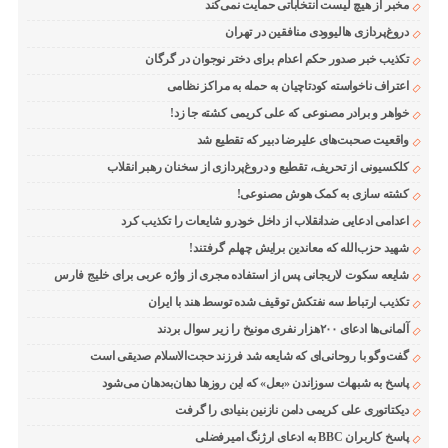
مخبر از هیچ لیست انتخاباتی حمایت نمی‌کند
دروغ‌پردازی هالیوودی منافقین در تهران
تکذیب خبر صدور حکم اعدام برای دختر نوجوان در گرگان
اعتراف ناخواسته کودتاچیان به حمله به مراکز نظامی
خواهر و برادر مصنوعی که علی کریمی کشته جا زد!
واقعیت صحبت‌های علیرضا دبیر که تقطیع شد
کلکسیونی از تحریف، تقطیع و دروغ‌پردازی از سخنان رهبر انقلاب
کشته سازی به کمک هوش مصنوعی!
اعدامی ادعایی ضدانقلاب از داخل خودرو شایعات را تکذیب کرد
شهید حزب‌الله که معاندین برایش چهلم گرفتند!
شایعه سکوت لاریجانی پس از استفاده مجری از واژه عربی برای خلیج فارس
تکذیب ارتباط سه نفتکش توقیف شده توسط هند با ایران
آلمانی‌ها ادعای ۲۰۰هزار نفری مونیخ را زیر سوال بردند
گفت‌وگو با روحانی‌ای که شایعه شد فرزند حجت‌الاسلام صدیقی است
پاسخ به شبهات سوزاندن «بعل» که این روزها دهان‌به‌دهان می‌شود
دیکتاتوری علی کریمی دامن نازنین بنیادی را گرفت
پاسخ کاربران BBC به ادعای ارژنگ امیرفضلی