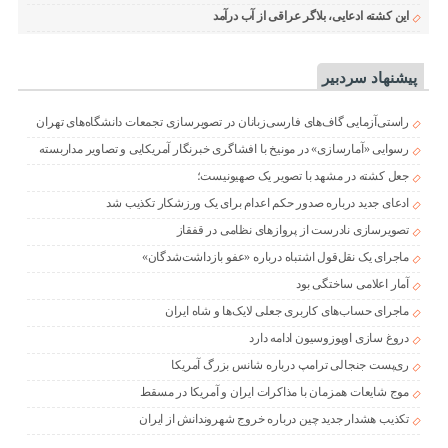
این کشته ادعایی، بلاگر عراقی از آب درآمد
پیشنهاد سردبیر
راستی‌آزمایی گاف‌های فارسی‌زبانان در تصویرسازی تجمعات دانشگاه‌های تهران
رسوایی «آمارسازی» در مونیخ با افشاگری خبرنگار آمریکایی و تصاویر مداربسته
جعل کشته در مشهد با تصویر یک صهیونیست؛
ادعای جدید درباره صدور حکم اعدام برای یک ورزشکار تکذیب شد
تصویرسازی نادرست از پروازهای نظامی در قفقاز
ماجرای یک نقل‌قول اشتباه درباره «عفو بازداشت‌شدگان»
آمار اعلامی ساختگی بود
ماجرای حساب‌های کاربری جعلی لایک‌ها و شاه ایران
دروغ سازی اوپوزوسیون ادامه دارد
ری‌پست جنجالی ترامپ درباره شانس بزرگ آمریکا
موج شایعات همزمان با مذاکرات ایران و آمریکا در مسقط
تکذیب هشدار جدید چین درباره خروج شهروندانش از ایران