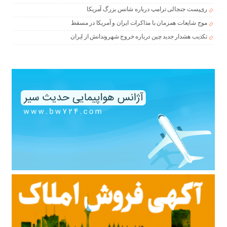
ری‌پست جنجالی ترامپ درباره شانس بزرگ آمریکا
موج شایعات همزمان با مذاکرات ایران و آمریکا در مسقط
تکذیب هشدار جدید چین درباره خروج شهروندانش از ایران