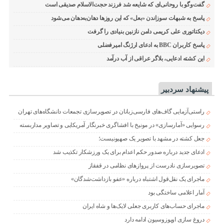
گفت‌وگو با روحانی‌ای که شایعه شد فرزند حجت‌الاسلام صدیقی است
پاسخ به شبهات سوزاندن «بعل» که این روزها دهان‌به‌دهان می‌شود
دیکتاتوری علی کریمی دامن نازنین بنیادی را گرفت
پاسخ کاربران BBC به ادعای ارژنگ امیرفضلی
این کشته ادعایی، بلاگر عراقی از آب درآمد
پیشنهاد سردبیر
راستی‌آزمایی گاف‌های فارسی‌زبانان در تصویرسازی تجمعات دانشگاه‌های تهران
رسوایی «آمارسازی» در مونیخ با افشاگری خبرنگار آمریکایی و تصاویر مداربسته
جعل کشته در مشهد با تصویر یک صهیونیست؛
ادعای جدید درباره صدور حکم اعدام برای یک ورزشکار تکذیب شد
تصویرسازی نادرست از پروازهای نظامی در قفقاز
ماجرای یک نقل‌قول اشتباه درباره «عفو بازداشت‌شدگان»
آمار اعلامی ساختگی بود
ماجرای حساب‌های کاربری جعلی لایک‌ها و شاه ایران
دروغ سازی اوپوزوسیون ادامه دارد