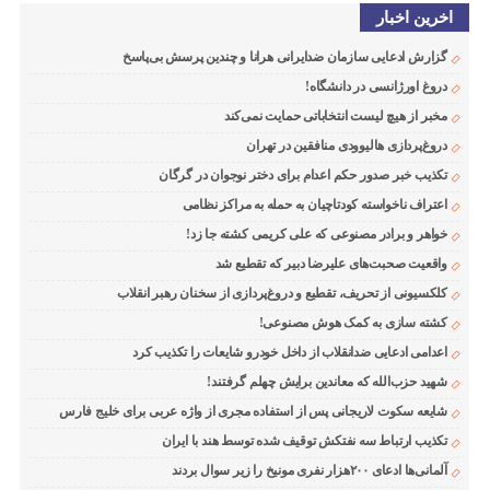
اخرین اخبار
گزارش ادعایی سازمان ضدایرانی هرانا و چندین پرسش بی‌پاسخ
دروغ اورژانسی در دانشگاه!
مخبر از هیچ لیست انتخاباتی حمایت نمی‌کند
دروغ‌پردازی هالیوودی منافقین در تهران
تکذیب خبر صدور حکم اعدام برای دختر نوجوان در گرگان
اعتراف ناخواسته کودتاچیان به حمله به مراکز نظامی
خواهر و برادر مصنوعی که علی کریمی کشته جا زد!
واقعیت صحبت‌های علیرضا دبیر که تقطیع شد
کلکسیونی از تحریف، تقطیع و دروغ‌پردازی از سخنان رهبر انقلاب
کشته سازی به کمک هوش مصنوعی!
اعدامی ادعایی ضدانقلاب از داخل خودرو شایعات را تکذیب کرد
شهید حزب‌الله که معاندین برایش چهلم گرفتند!
شایعه سکوت لاریجانی پس از استفاده مجری از واژه عربی برای خلیج فارس
تکذیب ارتباط سه نفتکش توقیف شده توسط هند با ایران
آلمانی‌ها ادعای ۲۰۰هزار نفری مونیخ را زیر سوال بردند