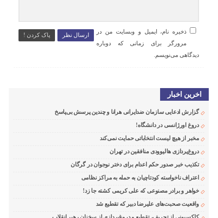
ذخیره نام، ایمیل و وبسایت من در
ارسال نظر
پاک کردن !
مرورگر برای زمانی که دوباره
دیدگاهی می‌نویسم.
اخرین اخبار
گزارش ادعایی سازمان ضدایرانی هرانا و چندین پرسش بی‌پاسخ
دروغ اورژانسی در دانشگاه!
مخبر از هیچ لیست انتخاباتی حمایت نمی‌کند
دروغ‌پردازی هالیوودی منافقین در تهران
تکذیب خبر صدور حکم اعدام برای دختر نوجوان در گرگان
اعتراف ناخواسته کودتاچیان به حمله به مراکز نظامی
خواهر و برادر مصنوعی که علی کریمی کشته جا زد!
واقعیت صحبت‌های علیرضا دبیر که تقطیع شد
کلکسیونی از تحریف، تقطیع و دروغ‌پردازی از سخنان رهبر انقلاب