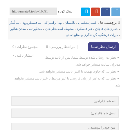
لینک کوتاه
برچسب ها :
باستان‌شناسان
،
تاکستان
،
تپه ابراهیم‌آباد
،
تپه قسطین‌رود
،
تپه کُندُر
،
حفاری‌های قاچاق
،
غار قلعه‌کرد
،
محوطه لطف‌علی‌خان
،
مشکین‌تپه
،
معدن شاکین
،
میراث فرهنگی، گردشگری و صنایع‌دستی
ارسال نظر شما
در انتظار بررسی : 0
مجموع نظرات : 0
انتشار یافته : ۰
نظرات ارسال شده توسط شما، پس از تایید توسط
مدیران سایت منتشر خواهد شد.
نظراتی که حاوی تهمت یا افترا باشد منتشر نخواهد شد.
نظراتی که به غیر از زبان فارسی یا غیر مرتبط با خبر باشد منتشر نخواهد
شد.