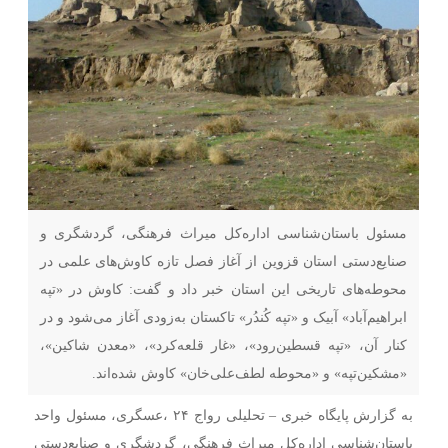
مسئول باستان‌شناسی اداره‌کل میراث فرهنگی، گردشگری و
صنایع‌دستی استان قزوین از آغاز فصل تازه کاوش‌های علمی در
محوطه‌های تاریخی این استان خبر داد و گفت: کاوش در «تپه
ابراهیم‌آباد» آبیک و «تپه کُندُر» تاکستان به‌زودی آغاز می‌شود و در
کنار آن، «تپه قسطین‌رود»، «غار قلعه‌کرد»، «معدن شاکین»،
«مشکین‌تپه» و «محوطه لطف‌علی‌خان» کاوش شده‌اند.
به گزارش پایگاه خبری – تحلیلی رواج ۲۴ ،عسگری، مسئول واحد
باستان‌شناسی اداره‌کل میراث فرهنگی، گردشگری و صنایع‌دستی