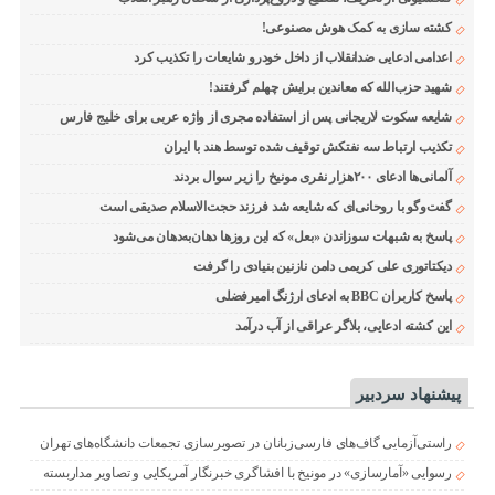
کشته سازی به کمک هوش مصنوعی!
اعدامی ادعایی ضدانقلاب از داخل خودرو شایعات را تکذیب کرد
شهید حزب‌الله که معاندین برایش چهلم گرفتند!
شایعه سکوت لاریجانی پس از استفاده مجری از واژه عربی برای خلیج فارس
تکذیب ارتباط سه نفتکش توقیف شده توسط هند با ایران
آلمانی‌ها ادعای ۲۰۰هزار نفری مونیخ را زیر سوال بردند
گفت‌وگو با روحانی‌ای که شایعه شد فرزند حجت‌الاسلام صدیقی است
پاسخ به شبهات سوزاندن «بعل» که این روزها دهان‌به‌دهان می‌شود
دیکتاتوری علی کریمی دامن نازنین بنیادی را گرفت
پاسخ کاربران BBC به ادعای ارژنگ امیرفضلی
این کشته ادعایی، بلاگر عراقی از آب درآمد
پیشنهاد سردبیر
راستی‌آزمایی گاف‌های فارسی‌زبانان در تصویرسازی تجمعات دانشگاه‌های تهران
رسوایی «آمارسازی» در مونیخ با افشاگری خبرنگار آمریکایی و تصاویر مداربسته