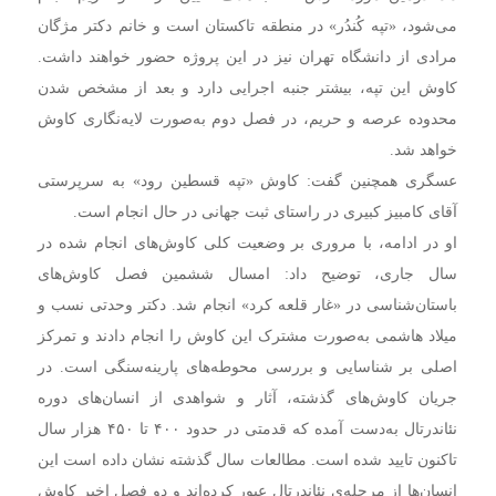
می‌شود، «تپه کُندُر» در منطقه‌ تاکستان است و خانم دکتر مژگان
مرادی از دانشگاه تهران نیز در این پروژه حضور خواهند داشت.
کاوش این تپه، بیشتر جنبه اجرایی دارد و بعد از مشخص شدن
محدوده عرصه و حریم، در فصل دوم به‌صورت لایه‌نگاری کاوش
خواهد شد.
عسگری همچنین گفت: کاوش «تپه قسطین رود» به سرپرستی
آقای کامبیز کبیری در راستای ثبت جهانی در حال انجام است.
او در ادامه، با مروری بر وضعیت کلی کاوش‌های انجام شده در
سال جاری، توضیح داد: امسال ششمین فصل کاوش‌های
باستان‌شناسی در «غار قلعه کرد» انجام شد. دکتر وحدتی نسب و
میلاد هاشمی به‌صورت مشترک این کاوش را انجام دادند و تمرکز
اصلی بر شناسایی و بررسی محوطه‌های پارینه‌سنگی است. در
جریان کاوش‌های گذشته، آثار و شواهدی از انسان‌های دوره
نئاندرتال به‌دست آمده که قدمتی در حدود ۴۰۰ تا ۴۵۰ هزار سال
تاکنون تایید شده است. مطالعات سال گذشته نشان داده است این
انسان‌ها از مرحله‌ی نئاندرتال عبور کرده‌اند و دو فصل اخیر کاوش