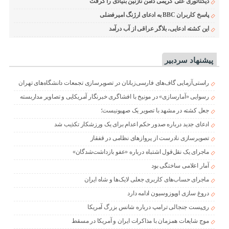
دیکتاتوری علی کریمی دامن نازنین بنیادی را گرفت
پاسخ کاربران BBC به ادعای ارژنگ امیرفضلی
این کشته ادعایی، بلاگر عراقی از آب درآمد
پیشنهاد سردبیر
راستی‌آزمایی گاف‌های فارسی‌زبانان در تصویرسازی تجمعات دانشگاه‌های تهران
رسوایی «آمارسازی» در مونیخ با افشاگری خبرنگار آمریکایی و تصاویر مداربسته
جعل کشته در مشهد با تصویر یک صهیونیست؛
ادعای جدید درباره صدور حکم اعدام برای یک ورزشکار تکذیب شد
تصویرسازی نادرست از پروازهای نظامی در قفقاز
ماجرای یک نقل‌قول اشتباه درباره «عفو بازداشت‌شدگان»
آمار اعلامی ساختگی بود
ماجرای حساب‌های کاربری جعلی لایک‌ها و شاه ایران
دروغ سازی اوپوزوسیون ادامه دارد
ری‌پست جنجالی ترامپ درباره شانس بزرگ آمریکا
موج شایعات همزمان با مذاکرات ایران و آمریکا در مسقط