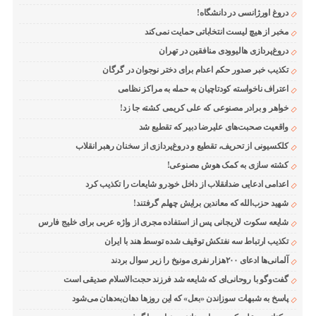
دروغ اورژانسی در دانشگاه!
مخبر از هیچ لیست انتخاباتی حمایت نمی‌کند
دروغ‌پردازی هالیوودی منافقین در تهران
تکذیب خبر صدور حکم اعدام برای دختر نوجوان در گرگان
اعتراف ناخواسته کودتاچیان به حمله به مراکز نظامی
خواهر و برادر مصنوعی که علی کریمی کشته جا زد!
واقعیت صحبت‌های علیرضا دبیر که تقطیع شد
کلکسیونی از تحریف، تقطیع و دروغ‌پردازی از سخنان رهبر انقلاب
کشته سازی به کمک هوش مصنوعی!
اعدامی ادعایی ضدانقلاب از داخل خودرو شایعات را تکذیب کرد
شهید حزب‌الله که معاندین برایش چهلم گرفتند!
شایعه سکوت لاریجانی پس از استفاده مجری از واژه عربی برای خلیج فارس
تکذیب ارتباط سه نفتکش توقیف شده توسط هند با ایران
آلمانی‌ها ادعای ۲۰۰هزار نفری مونیخ را زیر سوال بردند
گفت‌وگو با روحانی‌ای که شایعه شد فرزند حجت‌الاسلام صدیقی است
پاسخ به شبهات سوزاندن «بعل» که این روزها دهان‌به‌دهان می‌شود