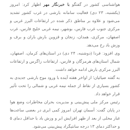
هواشناسی کشور در گفتگو
با
خبرنگار مهر
اظهار کرد: امروز
(یکشنبه، ۲۳ دی‌) فعالیت سامانه بارشی در غرب کشور تشدید
می‌شود و علاوه بر مناطق ذکر شده در ارتفاعات البرز غربی و
مرکزی جنوب غرب فارس، بوشهر، نیمه غربی خلیج فارس، غرب
اصفهان، مرکزی، همدان، زنجان و قزوین بارش باران و برف و
وزش باد رخ می‌دهد.
وی افزود: فردا (دوشنبه، ۲۴ دی‌) در استان‌های کرمان، اصفهان،
شمال استان‌های هرمزگان و فارس، ارتفاعات زاگرس و ارتفاعات
البرز مرکزی بارش ادامه خواهد داشت.
به گفته ضیائیان؛ از اواخر هفته آینده با ورود موج بارشی جدیدی به
کشور بسیاری از نقاط از جمله نیمه غربی و شمالی را تحت تأثیر
قرار خواهد داد.
رئیس مرکز ملی پیش‌بینی و مدیریت بحران مخاطرات وضع هوا
در پایان گفت: آسمان تهران امروز کمی ابری در بعضی ساعت‌ها
غبار محلی از بعد از ظهر افزایش ابر و وزش باد با حداقل دمای ۵
و حداکثر دمای ۱۳ درجه سانتیگراد پیش‌بینی می‌شود.