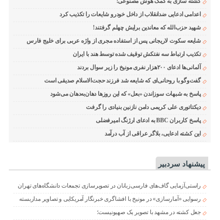
کشته سازی به کمک هوش مصنوعی!
اعدامی ادعایی ضدانقلاب از داخل خودرو شایعات را تکذیب کرد
شهید حزب‌الله که معاندین برایش چهلم گرفتند!
شایعه سکوت لاریجانی پس از استفاده مجری از واژه عربی برای خلیج فارس
تکذیب ارتباط سه نفتکش توقیف شده توسط هند با ایران
آلمانی‌ها ادعای ۲۰۰هزار نفری مونیخ را زیر سوال بردند
گفت‌وگو با روحانی‌ای که شایعه شد فرزند حجت‌الاسلام صدیقی است
پاسخ به شبهات سوزاندن «بعل» که این روزها دهان‌به‌دهان می‌شود
دیکتاتوری علی کریمی دامن نازنین بنیادی را گرفت
پاسخ کاربران BBC به ادعای ارژنگ امیرفضلی
این کشته ادعایی، بلاگر عراقی از آب درآمد
پیشنهاد سردبیر
راستی‌آزمایی گاف‌های فارسی‌زبانان در تصویرسازی تجمعات دانشگاه‌های تهران
رسوایی «آمارسازی» در مونیخ با افشاگری خبرنگار آمریکایی و تصاویر مداربسته
جعل کشته در مشهد با تصویر یک صهیونیست؛