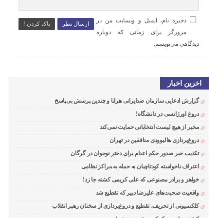
ذخیره نام، ایمیل و وبسایت من در
ارسال نظر
پاک کردن !
مرورگر برای زمانی که دوباره
دیدگاهی می‌نویسم.
اخرین اخبار
گزارش ادعایی سازمان ضدایرانی هرانا و چندین پرسش بی‌پاسخ
دروغ اورژانسی در دانشگاه!
مخبر از هیچ لیست انتخاباتی حمایت نمی‌کند
دروغ‌پردازی هالیوودی منافقین در تهران
تکذیب خبر صدور حکم اعدام برای دختر نوجوان در گرگان
اعتراف ناخواسته کودتاچیان به حمله به مراکز نظامی
خواهر و برادر مصنوعی که علی کریمی کشته جا زد!
واقعیت صحبت‌های علیرضا دبیر که تقطیع شد
کلکسیونی از تحریف، تقطیع و دروغ‌پردازی از سخنان رهبر انقلاب