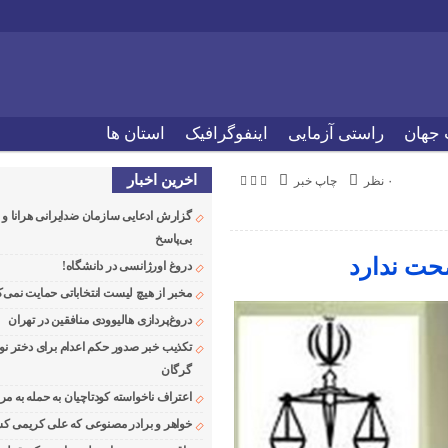
 جهان
راستی آزمایی
اینفوگرافیک
استان ها
اخرین اخبار
۰ نظر
چاپ خبر
گزارش ادعایی سازمان ضدایرانی هرانا 
بی‌پاسخ
حت ندارد‌
دروغ اورژانسی در دانشگاه!
مخبر از هیچ لیست انتخاباتی حمایت نمی‌ک
دروغ‌پردازی هالیوودی منافقین در تهران
تکذیب خبر صدور حکم اعدام برای دختر نو
گرگان
اعتراف ناخواسته کودتاچیان به حمله به م
خواهر و برادر مصنوعی که علی کریمی کشت