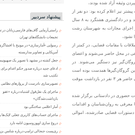
ردن وثیقه آزاد شده بودند،
تر نیز اعلام کرده بود: دو نفر از
پیشنهاد سردبیر
گروگان‌گیر‌ها در شهرستان هشتگرد سابقه گروگان‌گیری داشتند و در دادگستری هشتگرد به ۸ سال
از اجرای مجازات به شهرستان رشت
راستی‌آزمایی گاف‌های فارسی‌زبانان در 
 نشود،
تجمعات دانشگاه‌های تهران
اقات با مقامات قضایی، در کمتر از
رسوایی «آمارسازی» در مونیخ با افشاگری
آمریکایی و تصاویر مداربسته
اهی در محل حاضر می‌شوند و اعضای
جعل کشته در مشهد با تصویر یک صهیونی
ته‌شده را نجات می‌دهند و ۲ برادر گروگان‌گیر نیز دستگیر می‌شوند. در
ادعای جدید درباره صدور حکم اعدام برای
ین گروگان‌گیر‌ها همدست بوده است
تکذیب شد
که این خانم هم در تاریخ ۲۱ تیرماه دستگیر می‌شود و در زمان حاضر هر ۳ نفر در بازداشت موقت
تصویرسازی نادرست از پروازهای نظامی د
ماجرای یک نقل‌قول اشتباه درباره «عفو
قات حضوری در دادستانی برگزار شده
بازداشت‌شدگان»
معرفی به روان‌شناسان و اقدامات
آمار اعلامی ساختگی بود
ا دستورات قضایی صادرشده، اموالی
ماجرای حساب‌های کاربری جعلی لایک‌ها و
دروغ سازی اوپوزوسیون ادامه دارد
ری‌پست جنجالی ترامپ درباره شانس بزر