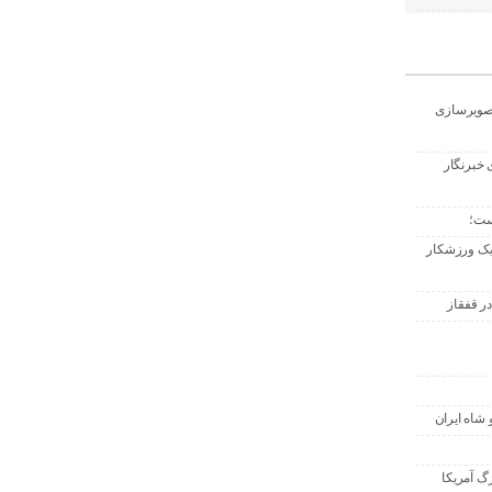
تصویرسازی
 خبرنگار
ست؛
 یک ورزشکار
ر قفقاز
 شاه ایران
گ آمریکا