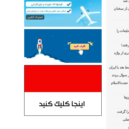
 شد
ی از سخنان
ایعات را
فتند!
ی از واژه
 هند با ایران
 حجت‌الاسلام
زها
 را گرفت