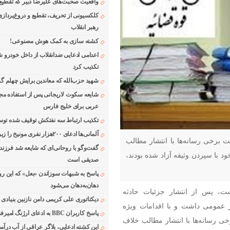
واقعیت صحبت‌های علیرضا دبیر که تقطیع
کلکسیونی از تحریف، تقطیع و دروغ‌پرداز
رهبر انقلاب
کشته سازی به کمک هوش مصنوعی!
اعدامی ادعایی ضدانقلاب از داخل خودرو ش
تکذیب کرد
شهید حزب‌الله که معاندین برایش چهلم گر
شایعه سکوت لاریجانی پس از استفاده مجر
عربی برای خلیج فارس
تکذیب ارتباط سه نفتکش توقیف شده توسط
آلمانی‌ها ادعای ۲۰۰هزار نفری مونیخ را زیر سوال بردند
ت برخی رسانه‌ها با انتشار مطالب
گفت‌وگو با روحانی‌ای که شایعه شد فرزند
د با سپردن وثیقه آزاد شده بودند،
صدیقی است
پاسخ به شبهات سوزاندن «بعل» که این رو
دهان‌به‌دهان می‌شود
، پس از انتشار جزئیات حادثه
دیکتاتوری علی کریمی دامن نازنین بنیادی
ر عمومی داشت و با اقدامات ویژه
پاسخ کاربران BBC به ادعای ارژنگ امیرفضلی
رخی رسانه‌ها با انتشار مطالب خلاف
این کشته ادعایی، بلاگر عراقی از آب درآمد