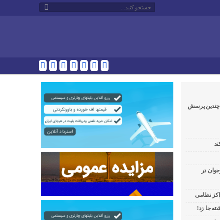
و چندین پرسش
ند
جوان در
راکز نظامی
ه جا زد!