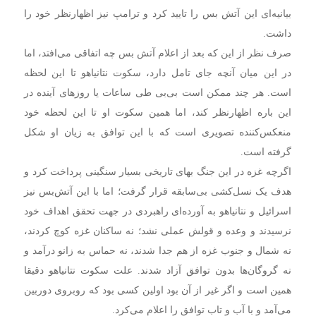
بیانیه‌ای این آتش بس را تایید کرد و ترامپ نیز اظهارنظر خود را
داشت.
صرف نظر از این که بعد از اعلام آتش بس چه اتفاقی می‌افتد، اما
در این میان آنچه جای تامل دارد، سکوت نتانیاهو تا این لحظه
است. هر چند ممکن است بی‌بی طی ساعات یا روزهای آینده در
این باره اظهارنظر کند، اما همین سکوت او تا این لحظه خود
منعکس‌کننده تصویری است که با این توافق به زیان او شکل
گرفته است.
اگرچه غزه در این جنگ بهای تاریخی بسیار سنگینی پرداخت کرد و
هدف یک نسل‌کشی بی‌سابقه قرار گرفت؛ اما با این آتش‌بس نیز
اسرائیل و نتانیاهو به آورده‌ای راهبردی در جهت تحقق اهداف خود
نرسیدند و وعده و قولش عملی نشد؛ نه ساکنان غزه کوچ کردند،
نه شمال و جنوب غزه از هم جدا شدند، نه حماس به زانو درآمد و
نه گروگان‌ها بدون توافق آزاد شدند. علت سکوت نتانیاهو دقیقا
همین است و اگر غیر از آن بود اولین کسی بود که روبروی دوربین
می‌آمد و با آب و تاب توافق را اعلام می‌کرد.