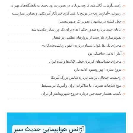
راستی‌آزمایی گاف‌های فارسی‌زبانان در تصویرسازی تجمعات دانشگاه‌های تهران
رسوایی «آمارسازی» در مونیخ با افشاگری خبرنگار آمریکایی و تصاویر مداربسته
جعل کشته در مشهد با تصویر یک صهیونیست؛
ادعای جدید درباره صدور حکم اعدام برای یک ورزشکار تکذیب شد
تصویرسازی نادرست از پروازهای نظامی در قفقاز
ماجرای یک نقل‌قول اشتباه درباره «عفو بازداشت‌شدگان»
آمار اعلامی ساختگی بود
ماجرای حساب‌های کاربری جعلی لایک‌ها و شاه ایران
دروغ سازی اوپوزوسیون ادامه دارد
ری‌پست جنجالی ترامپ درباره شانس بزرگ آمریکا
موج شایعات همزمان با مذاکرات ایران و آمریکا در مسقط
تکذیب هشدار جدید چین درباره خروج شهروندانش از ایران