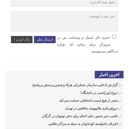
ذخیره نام، ایمیل و وبسایت من در
ارسال نظر
پاک کردن !
مرورگر برای زمانی که دوباره
دیدگاهی می‌نویسم.
اخرین اخبار
گزارش ادعایی سازمان ضدایرانی هرانا و چندین پرسش بی‌پاسخ
دروغ اورژانسی در دانشگاه!
مخبر از هیچ لیست انتخاباتی حمایت نمی‌کند
دروغ‌پردازی هالیوودی منافقین در تهران
تکذیب خبر صدور حکم اعدام برای دختر نوجوان در گرگان
اعتراف ناخواسته کودتاچیان به حمله به مراکز نظامی