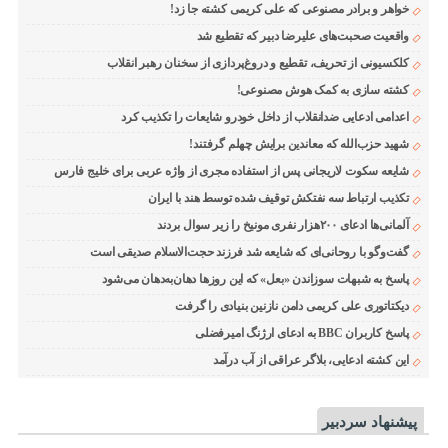
خواهر و برادر مصنوعی که علی کریمی کشته جا زد!
واقعیت صحبت‌های علیرضا دبیر که تقطیع شد
کلکسیونی از تحریف، تقطیع و دروغ‌پردازی از سخنان رهبر انقلاب
کشته سازی به کمک هوش مصنوعی!
اعدامی ادعایی ضدانقلاب از داخل خودرو شایعات را تکذیب کرد
شهید حزب‌الله که معاندین برایش چهلم گرفتند!
شایعه سکوت لاریجانی پس از استفاده مجری از واژه عربی برای خلیج فارس
تکذیب ارتباط سه نفتکش توقیف شده توسط هند با ایران
آلمانی‌ها ادعای ۲۰۰هزار نفری مونیخ را زیر سوال بردند
گفت‌وگو با روحانی‌ای که شایعه شد فرزند حجت‌الاسلام صدیقی است
پاسخ به شبهات سوزاندن «بعل» که این روزها دهان‌به‌دهان می‌شود
دیکتاتوری علی کریمی دامن نازنین بنیادی را گرفت
پاسخ کاربران BBC به ادعای ارژنگ امیرفضلی
این کشته ادعایی، بلاگر عراقی از آب درآمد
پیشنهاد سردبیر