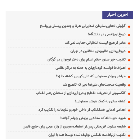
اخرین اخبار
گزارش ادعایی سازمان ضدایرانی هرانا و چندین پرسش بی‌پاسخ
دروغ اورژانسی در دانشگاه!
مخبر از هیچ لیست انتخاباتی حمایت نمی‌کند
دروغ‌پردازی هالیوودی منافقین در تهران
تکذیب خبر صدور حکم اعدام برای دختر نوجوان در گرگان
اعتراف ناخواسته کودتاچیان به حمله به مراکز نظامی
خواهر و برادر مصنوعی که علی کریمی کشته جا زد!
واقعیت صحبت‌های علیرضا دبیر که تقطیع شد
کلکسیونی از تحریف، تقطیع و دروغ‌پردازی از سخنان رهبر انقلاب
کشته سازی به کمک هوش مصنوعی!
اعدامی ادعایی ضدانقلاب از داخل خودرو شایعات را تکذیب کرد
شهید حزب‌الله که معاندین برایش چهلم گرفتند!
شایعه سکوت لاریجانی پس از استفاده مجری از واژه عربی برای خلیج فارس
تکذیب ارتباط سه نفتکش توقیف شده توسط هند با ایران