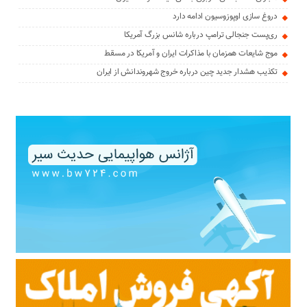
دروغ سازی اوپوزوسیون ادامه دارد
ری‌پست جنجالی ترامپ درباره شانس بزرگ آمریکا
موج شایعات همزمان با مذاکرات ایران و آمریکا در مسقط
تکذیب هشدار جدید چین درباره خروج شهروندانش از ایران