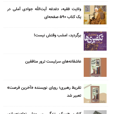
ولایت فقیه، دغدغه آیت‌الله جوادی آملی در
یک کتاب ۵۹۰ صفحه‌ای
برگردید، امشب وقتش نیست!
عاشقانه‌های سرلیست ترور منافقین
تقریظ رهبری؛ رویای نویسنده «آخرین فرصت»
تعبیر شد