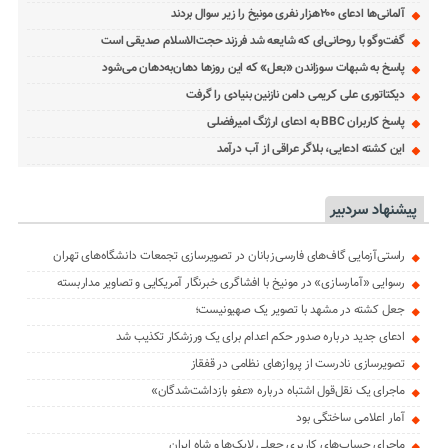
آلمانی‌ها ادعای ۲۰۰هزار نفری مونیخ را زیر سوال بردند
گفت‌وگو با روحانی‌ای که شایعه شد فرزند حجت‌الاسلام صدیقی است
پاسخ به شبهات سوزاندن «بعل» که این روزها دهان‌به‌دهان می‌شود
دیکتاتوری علی کریمی دامن نازنین بنیادی را گرفت
پاسخ کاربران BBC به ادعای ارژنگ امیرفضلی
این کشته ادعایی، بلاگر عراقی از آب درآمد
پیشنهاد سردبیر
راستی‌آزمایی گاف‌های فارسی‌زبانان در تصویرسازی تجمعات دانشگاه‌های تهران
رسوایی «آمارسازی» در مونیخ با افشاگری خبرنگار آمریکایی و تصاویر مداربسته
جعل کشته در مشهد با تصویر یک صهیونیست؛
ادعای جدید درباره صدور حکم اعدام برای یک ورزشکار تکذیب شد
تصویرسازی نادرست از پروازهای نظامی در قفقاز
ماجرای یک نقل‌قول اشتباه درباره «عفو بازداشت‌شدگان»
آمار اعلامی ساختگی بود
ماجرای حساب‌های کاربری جعلی لایک‌ها و شاه ایران