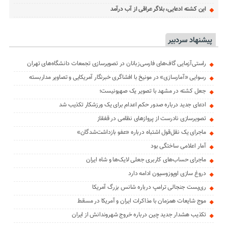
این کشته ادعایی، بلاگر عراقی از آب درآمد
پیشنهاد سردبیر
راستی‌آزمایی گاف‌های فارسی‌زبانان در تصویرسازی تجمعات دانشگاه‌های تهران
رسوایی «آمارسازی» در مونیخ با افشاگری خبرنگار آمریکایی و تصاویر مداربسته
جعل کشته در مشهد با تصویر یک صهیونیست؛
ادعای جدید درباره صدور حکم اعدام برای یک ورزشکار تکذیب شد
تصویرسازی نادرست از پروازهای نظامی در قفقاز
ماجرای یک نقل‌قول اشتباه درباره «عفو بازداشت‌شدگان»
آمار اعلامی ساختگی بود
ماجرای حساب‌های کاربری جعلی لایک‌ها و شاه ایران
دروغ سازی اوپوزوسیون ادامه دارد
ری‌پست جنجالی ترامپ درباره شانس بزرگ آمریکا
موج شایعات همزمان با مذاکرات ایران و آمریکا در مسقط
تکذیب هشدار جدید چین درباره خروج شهروندانش از ایران