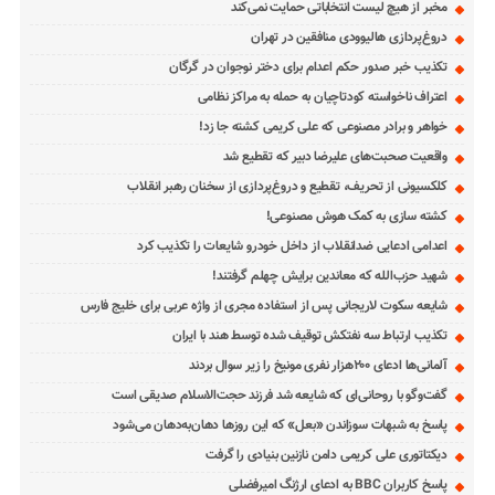
مخبر از هیچ لیست انتخاباتی حمایت نمی‌کند
دروغ‌پردازی هالیوودی منافقین در تهران
تکذیب خبر صدور حکم اعدام برای دختر نوجوان در گرگان
اعتراف ناخواسته کودتاچیان به حمله به مراکز نظامی
خواهر و برادر مصنوعی که علی کریمی کشته جا زد!
واقعیت صحبت‌های علیرضا دبیر که تقطیع شد
کلکسیونی از تحریف، تقطیع و دروغ‌پردازی از سخنان رهبر انقلاب
کشته سازی به کمک هوش مصنوعی!
اعدامی ادعایی ضدانقلاب از داخل خودرو شایعات را تکذیب کرد
شهید حزب‌الله که معاندین برایش چهلم گرفتند!
شایعه سکوت لاریجانی پس از استفاده مجری از واژه عربی برای خلیج فارس
تکذیب ارتباط سه نفتکش توقیف شده توسط هند با ایران
آلمانی‌ها ادعای ۲۰۰هزار نفری مونیخ را زیر سوال بردند
گفت‌وگو با روحانی‌ای که شایعه شد فرزند حجت‌الاسلام صدیقی است
پاسخ به شبهات سوزاندن «بعل» که این روزها دهان‌به‌دهان می‌شود
دیکتاتوری علی کریمی دامن نازنین بنیادی را گرفت
پاسخ کاربران BBC به ادعای ارژنگ امیرفضلی