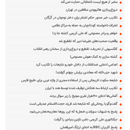
مخبر از هیچ لیست انتخاباتی حمایت نمی‌کند
دروغ‌پردازی هالیوودی منافقین در تهران
تکذیب خبر صدور حکم اعدام برای دختر نوجوان در گرگان
اعتراف ناخواسته کودتاچیان به حمله به مراکز نظامی
خواهر و برادر مصنوعی که علی کریمی کشته جا زد!
واقعیت صحبت‌های علیرضا دبیر که تقطیع شد
کلکسیونی از تحریف، تقطیع و دروغ‌پردازی از سخنان رهبر انقلاب
کشته سازی به کمک هوش مصنوعی!
اعدامی ادعایی ضدانقلاب از داخل خودرو شایعات را تکذیب کرد
شهید حزب‌الله که معاندین برایش چهلم گرفتند!
شایعه سکوت لاریجانی پس از استفاده مجری از واژه عربی برای خلیج فارس
تکذیب ارتباط سه نفتکش توقیف شده توسط هند با ایران
آلمانی‌ها ادعای ۲۰۰هزار نفری مونیخ را زیر سوال بردند
گفت‌وگو با روحانی‌ای که شایعه شد فرزند حجت‌الاسلام صدیقی است
پاسخ به شبهات سوزاندن «بعل» که این روزها دهان‌به‌دهان می‌شود
دیکتاتوری علی کریمی دامن نازنین بنیادی را گرفت
پاسخ کاربران BBC به ادعای ارژنگ امیرفضلی