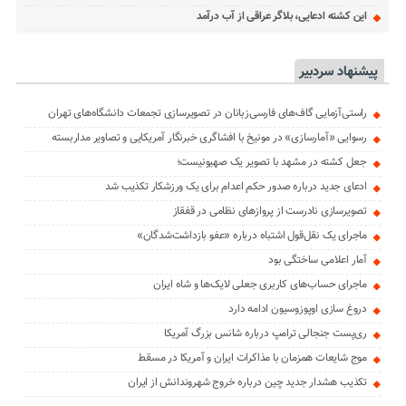
این کشته ادعایی، بلاگر عراقی از آب درآمد
پیشنهاد سردبیر
راستی‌آزمایی گاف‌های فارسی‌زبانان در تصویرسازی تجمعات دانشگاه‌های تهران
رسوایی «آمارسازی» در مونیخ با افشاگری خبرنگار آمریکایی و تصاویر مداربسته
جعل کشته در مشهد با تصویر یک صهیونیست؛
ادعای جدید درباره صدور حکم اعدام برای یک ورزشکار تکذیب شد
تصویرسازی نادرست از پروازهای نظامی در قفقاز
ماجرای یک نقل‌قول اشتباه درباره «عفو بازداشت‌شدگان»
آمار اعلامی ساختگی بود
ماجرای حساب‌های کاربری جعلی لایک‌ها و شاه ایران
دروغ سازی اوپوزوسیون ادامه دارد
ری‌پست جنجالی ترامپ درباره شانس بزرگ آمریکا
موج شایعات همزمان با مذاکرات ایران و آمریکا در مسقط
تکذیب هشدار جدید چین درباره خروج شهروندانش از ایران